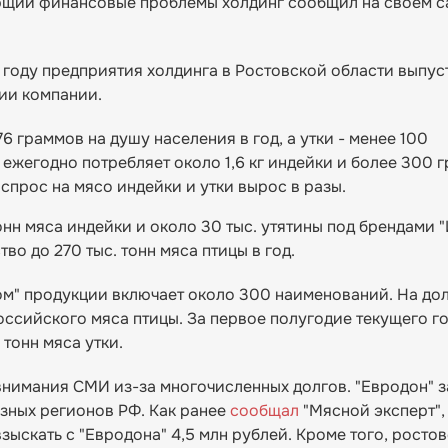
щий финансовые проблемы холдинг сообщил на своем са
 году предприятия холдинга в Ростовской области выпу
нии компании.
6 граммов на душу населения в год, а утки - менее 100
ежегодно потребляет около 1,6 кг индейки и более 300 
 спрос на мясо индейки и утки вырос в разы.
нн мяса индейки и около 30 тыс. утятины под брендами 
о до 270 тыс. тонн мяса птицы в год.
м" продукции включает около 300 наименований. На дол
ссийского мяса птицы. За первое полугодие текущего г
 тонн мяса утки.
внимания СМИ из-за многочисленных долгов. "Евродон" 
зных регионов РФ. Как ранее
сообщал
"Мясной эксперт",
ыскать с "Евродона" 4,5 млн рублей. Кроме того, росто