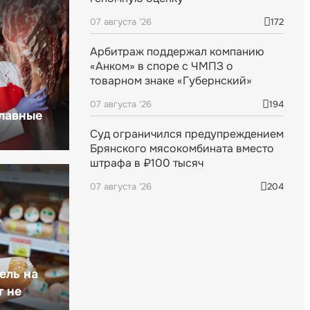
07 августа '26
172
Арбитраж поддержал компанию
«Анком» в споре с ЧМПЗ о
товарном знаке «Губернский»
07 августа '26
194
главные
Суд ограничился предупреждением
Брянского мясокомбината вместо
штрафа в ₽100 тысяч
07 августа '26
204
ель на
т не