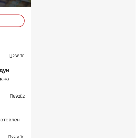
238
0
ндуи
дача
892
2
готовлен
2261
0