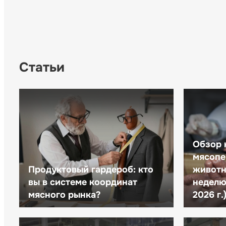
Статьи
Обзор 
мясопе
Продуктовый гардероб: кто
животн
вы в системе координат
неделю 
мясного рынка?
2026 г.