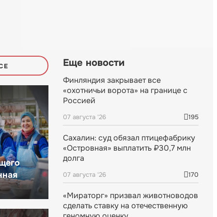
Еще новости
СЕ
Финляндия закрывает все
«охотничьи ворота» на границе с
Россией
07 августа '26
195
Сахалин: суд обязал птицефабрику
«Островная» выплатить ₽30,7 млн
долга
щего
нная
07 августа '26
170
«Мираторг» призвал животноводов
сделать ставку на отечественную
геномную оценку