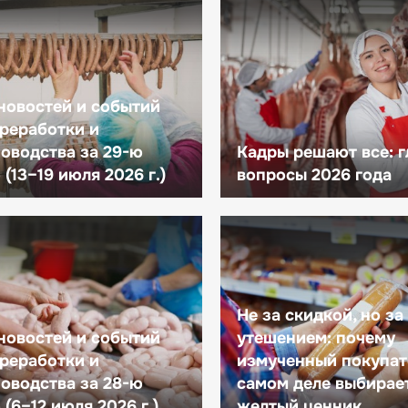
новостей и событий
реработки и
оводства за 29-ю
Кадры решают все: 
(13–19 июля 2026 г.)
вопросы 2026 года
Не за скидкой, но за
новостей и событий
утешением: почему
реработки и
измученный покупат
оводства за 28-ю
самом деле выбирае
(6–12 июля 2026 г.)
желтый ценник