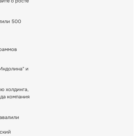
йте о росте
стили 500
граммов
"Индолина" и
ю холдинга,
ода компания
завалили
вский