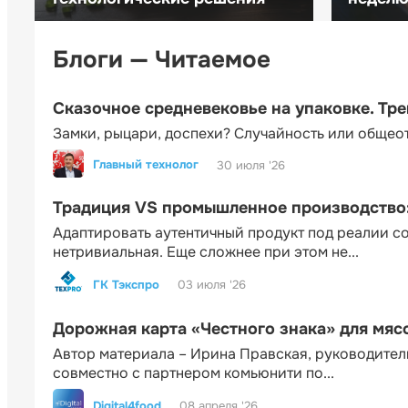
Блоги — Читаемое
Сказочное средневековье на упаковке. Тр
Замки, рыцари, доспехи? Случайность или общео
Главный технолог
30 июля '26
Традиция VS промышленное производство: 
Адаптировать аутентичный продукт под реалии 
нетривиальная. Еще сложнее при этом не...
ГК Тэкспро
03 июля '26
Дорожная карта «Честного знака» для мя
Автор материала – Ирина Правская, руководител
совместно с партнером комьюнити по...
Digital4food
08 апреля '26