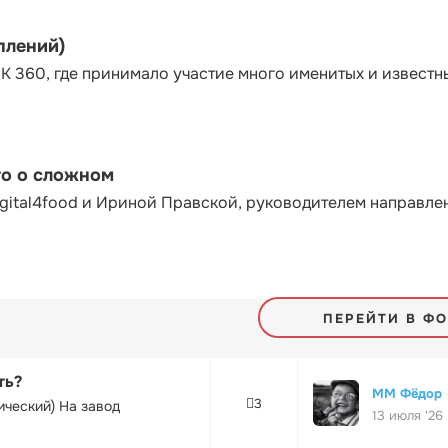
плений)
К 360, где принимало участие много именитых и известн
то о сложном
gital4food и Ириной Правской, руководителем направле
ПЕРЕЙТИ В Ф
ть?
ММ Фёдор
3
ический) На завод
13 июля '26