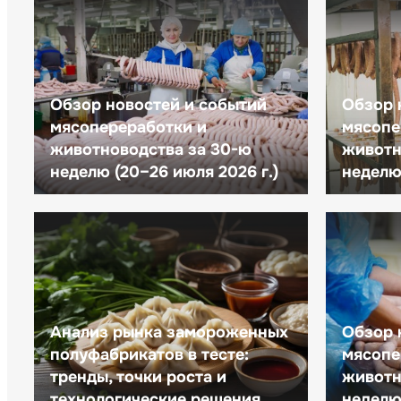
Обзор новостей и событий
Обзор 
мясопереработки и
мясопе
животноводства за 30-ю
животн
неделю (20–26 июля 2026 г.)
неделю 
Анализ рынка замороженных
Обзор 
полуфабрикатов в тесте:
мясопе
тренды, точки роста и
животн
технологические решения
неделю 