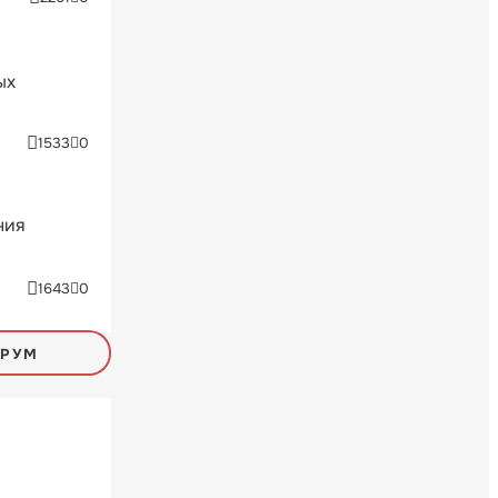
ых
1533
0
ния
1643
0
ОРУМ