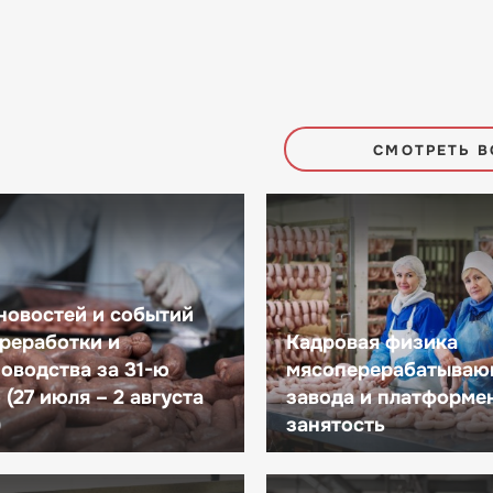
СМОТРЕТЬ В
новостей и событий
реработки и
Кадровая физика
оводства за 31-ю
мясоперерабатываю
(27 июля – 2 августа
завода и платформе
)
занятость