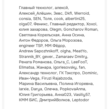
Главный технолог
алексй
Алексей_Алёшин
Зевс
Dkfl
Werroid
consia
SEN
Толя
cook
albertini25
olga07
Феникс
Главный редактор
Xoxol
юлия захарова
Olegm
Goncharov Roman
Светлана Корельская
Анна Осина
Антон Федоров
Ольга Морозова
engineer TSP
ММ Фёдор
Andrew Sapozhnikoff
olgha
MeatYo
Strannik_BY
gever.
Zamaraev Dmitry
Рената Романова
Ольга_С
LeeFooT
Ellmatsa
Жанара
igorlesovsky
fan
Александр технолог
ГК Тэкспро
Dominic
Иван-Vega
Firuzi Rajabzoda
Марина Васильевна
Полина Игоревна
larxie
Darya
Олечка
PopkovaAnna
Юлия Григорьева
Анна023
Vasiliy57
КММ БИС
ДмитрийВолков
Leptodor