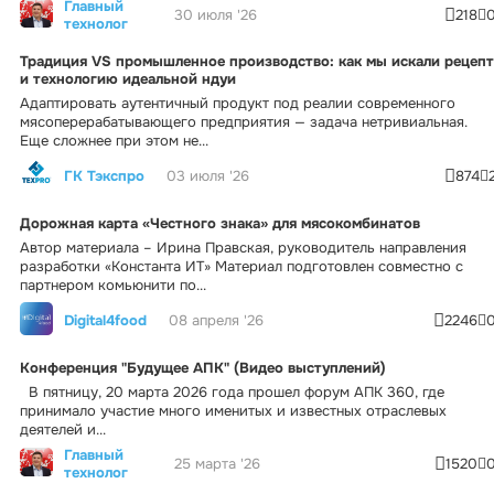
Главный
30 июля '26
218
технолог
Традиция VS промышленное производство: как мы искали рецепт
и технологию идеальной ндуи
Адаптировать аутентичный продукт под реалии современного
мясоперерабатывающего предприятия — задача нетривиальная.
Еще сложнее при этом не...
ГК Тэкспро
03 июля '26
874
Дорожная карта «Честного знака» для мясокомбинатов
Автор материала – Ирина Правская, руководитель направления
разработки «Константа ИТ» Материал подготовлен совместно с
партнером комьюнити по...
Digital4food
08 апреля '26
2246
Конференция "Будущее АПК" (Видео выступлений)
В пятницу, 20 марта 2026 года прошел форум АПК 360, где
принимало участие много именитых и известных отраслевых
деятелей и...
Главный
25 марта '26
1520
технолог