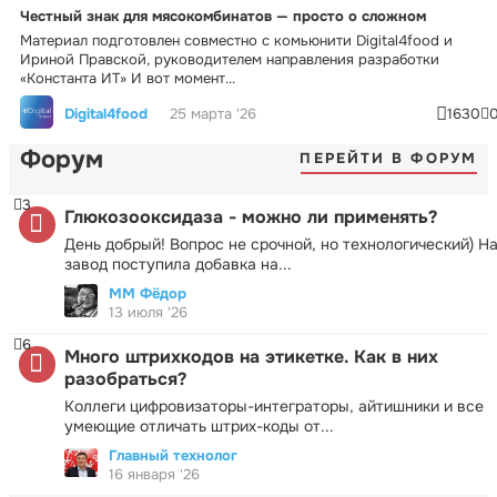
Честный знак для мясокомбинатов — просто о сложном
Материал подготовлен совместно с комьюнити Digital4food и
Ириной Правской, руководителем направления разработки
«Константа ИТ» И вот момент...
Digital4food
25 марта '26
1630
Форум
ПЕРЕЙТИ В ФОРУМ
3
Глюкозооксидаза - можно ли применять?
День добрый! Вопрос не срочной, но технологический) Н
завод поступила добавка на...
ММ Фёдор
13 июля '26
6
Много штрихкодов на этикетке. Как в них
разобраться?
Коллеги цифровизаторы-интеграторы, айтишники и все
умеющие отличать штрих-коды от...
Главный технолог
16 января '26