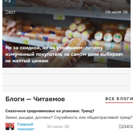
08 июля '26
907
Не за скидкой, но за утешением: почему
измученный покупатель на самом деле выбирает
не желтый ценник
Блоги — Читаемое
ВСЕ БЛОГ
Сказочное средневековье на упаковке. Тренд?
Замки, рыцари, доспехи? Случайность или общеотраслевой тренд?
Главный
30 июля '26
234
технолог