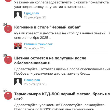
Уважаемые коллеги здравствуйте. скажите пожалуйста 
уже подал заявку на участие в пилотном...
Lyal_chek
15 декабря '25
4
Копчение в стиле "Черный кабан"
ну или креазот и деготь вам на стол для вашей печени.
снято в ноябре 2025...
Главный технолог
27 ноября '25
5
Щетина остается на полутуши после
обесволашивания
Здравствуйте. Остаётся щетина после обесволашивания
Пробовали увеличение циклов, замену бил,...
Павел пан
25 октября '25
2
Термокамера КТД-500 черный металл, брать ил
нет?
Здравствуйте, уважаемые! Посоветуйте, пожалуйста.
Предлагают по 80000 рублей две термокамеры...