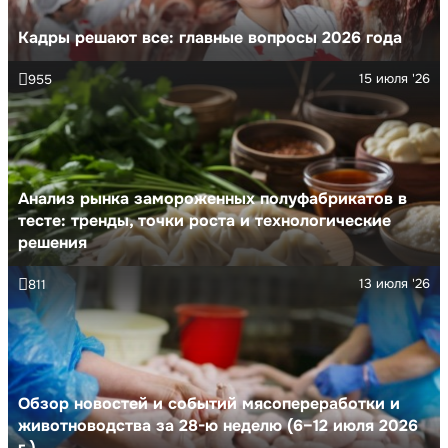
Кадры решают все: главные вопросы 2026 года
15 июля '26
955
Анализ рынка замороженных полуфабрикатов в
тесте: тренды, точки роста и технологические
решения
13 июля '26
811
Обзор новостей и событий мясопереработки и
животноводства за 28-ю неделю (6–12 июля 2026
г.)