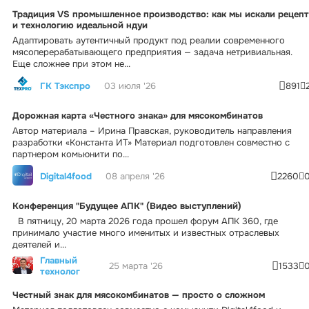
Традиция VS промышленное производство: как мы искали рецепт
и технологию идеальной ндуи
Адаптировать аутентичный продукт под реалии современного
мясоперерабатывающего предприятия — задача нетривиальная.
Еще сложнее при этом не...
ГК Тэкспро
03 июля '26
891
Дорожная карта «Честного знака» для мясокомбинатов
Автор материала – Ирина Правская, руководитель направления
разработки «Константа ИТ» Материал подготовлен совместно с
партнером комьюнити по...
Digital4food
08 апреля '26
2260
Конференция "Будущее АПК" (Видео выступлений)
В пятницу, 20 марта 2026 года прошел форум АПК 360, где
принимало участие много именитых и известных отраслевых
деятелей и...
Главный
25 марта '26
1533
технолог
Честный знак для мясокомбинатов — просто о сложном