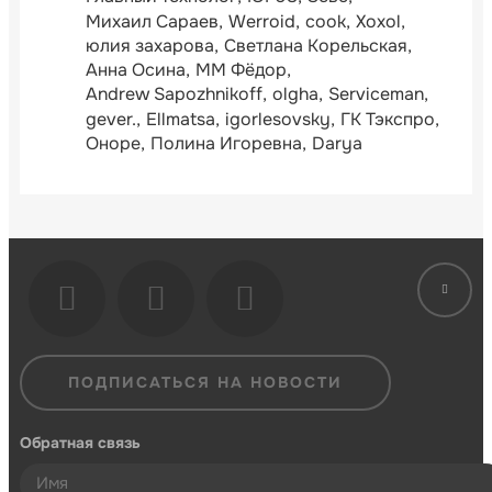
Михаил Сараев
Werroid
cook
Xoxol
юлия захарова
Светлана Корельская
Анна Осина
ММ Фёдор
Andrew Sapozhnikoff
olgha
Serviceman
gever.
Ellmatsa
igorlesovsky
ГК Тэкспро
Оноре
Полина Игоревна
Darya
ПОДПИСАТЬСЯ НА НОВОСТИ
Обратная связь