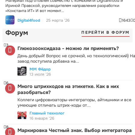
Материал подготовлен совместно с комьюнити Digital4food и
Ириной Правской, руководителем направления разработки
«Константа ИТ» И вот момент...
Digital4food
25 марта '26
1643
Форум
ПЕРЕЙТИ В ФОРУМ
3
Глюкозооксидаза - можно ли применять?
День добрый! Вопрос не срочной, но технологический) Н
завод поступила добавка на...
ММ Фёдор
13 июля '26
6
Много штрихкодов на этикетке. Как в них
разобраться?
Коллеги цифровизаторы-интеграторы, айтишники и все
умеющие отличать штрих-коды от...
Главный технолог
16 января '26
8
Маркировка Честный знак. Выбор интегратора