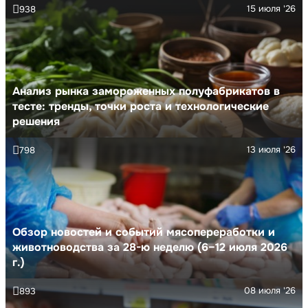
15 июля '26
938
Анализ рынка замороженных полуфабрикатов в
тесте: тренды, точки роста и технологические
решения
13 июля '26
798
Обзор новостей и событий мясопереработки и
животноводства за 28-ю неделю (6–12 июля 2026
г.)
08 июля '26
893