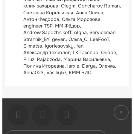
юлия захарова
Olegm
Goncharov Roman
Светлана Корельская
Анна Осина
Антон Федоров
Ольга Морозова
engineer TSP
ММ Фёдор
Andrew Sapozhnikoff
olgha
Serviceman
Strannik_BY
gever.
Ольга_С
LeeFooT
Ellmatsa
igorlesovsky
fan
Александр технолог
ГК Тэкспро
Оноре
Firuzi Rajabzoda
Марина Васильевна
Полина Игоревна
larxie
Darya
Олечка
Анна023
Vasiliy57
КММ БИС