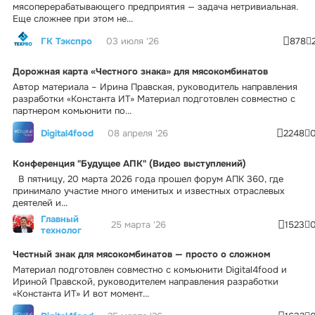
мясоперерабатывающего предприятия — задача нетривиальная.
Еще сложнее при этом не...
ГК Тэкспро
03 июля '26
878
Дорожная карта «Честного знака» для мясокомбинатов
Автор материала – Ирина Правская, руководитель направления
разработки «Константа ИТ» Материал подготовлен совместно с
партнером комьюнити по...
Digital4food
08 апреля '26
2248
Конференция "Будущее АПК" (Видео выступлений)
В пятницу, 20 марта 2026 года прошел форум АПК 360, где
принимало участие много именитых и известных отраслевых
деятелей и...
Главный
25 марта '26
1523
технолог
Честный знак для мясокомбинатов — просто о сложном
Материал подготовлен совместно с комьюнити Digital4food и
Ириной Правской, руководителем направления разработки
«Константа ИТ» И вот момент...