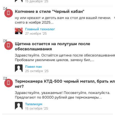
15 декабря '25
4
Копчение в стиле "Черный кабан"
ну или креазот и деготь вам на стол для вашей печени.
снято в ноябре 2025...
Главный технолог
27 ноября '25
5
Щетина остается на полутуши после
обесволашивания
Здравствуйте. Остаётся щетина после обесволашивания
Пробовали увеличение циклов, замену бил,...
Павел пан
25 октября '25
2
Термокамера КТД-500 черный металл, брать ил
нет?
Здравствуйте, уважаемые! Посоветуйте, пожалуйста.
Предлагают по 80000 рублей две термокамеры...
Талалихум
15 октября '25