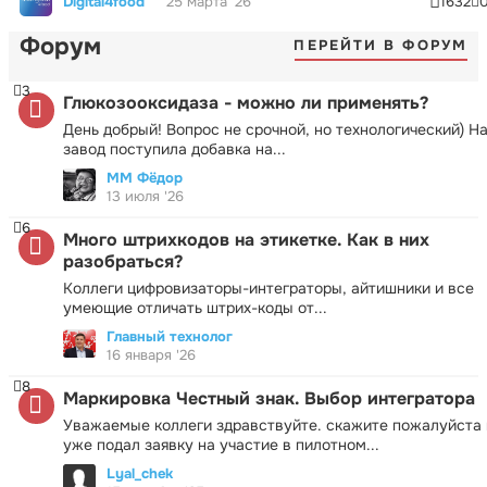
Digital4food
25 марта '26
1632
Форум
ПЕРЕЙТИ В ФОРУМ
3
Глюкозооксидаза - можно ли применять?
День добрый! Вопрос не срочной, но технологический) Н
завод поступила добавка на...
ММ Фёдор
13 июля '26
6
Много штрихкодов на этикетке. Как в них
разобраться?
Коллеги цифровизаторы-интеграторы, айтишники и все
умеющие отличать штрих-коды от...
Главный технолог
16 января '26
8
Маркировка Честный знак. Выбор интегратора
Уважаемые коллеги здравствуйте. скажите пожалуйста 
уже подал заявку на участие в пилотном...
Lyal_chek