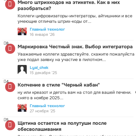
Много штрихкодов на этикетке. Как в них
разобраться?
Коллеги цифровизаторы-интеграторы, айтишники и все
умеющие отличать штрих-коды от...
Главный технолог
16 января '26
8
Маркировка Честный знак. Выбор интегратора
Уважаемые коллеги здравствуйте. скажите пожалуйста 
уже подал заявку на участие в пилотном...
Lyal_chek
15 декабря '25
4
Копчение в стиле "Черный кабан"
ну или креазот и деготь вам на стол для вашей печени.
снято в ноябре 2025...
Главный технолог
27 ноября '25
5
Щетина остается на полутуши после
обесволашивания