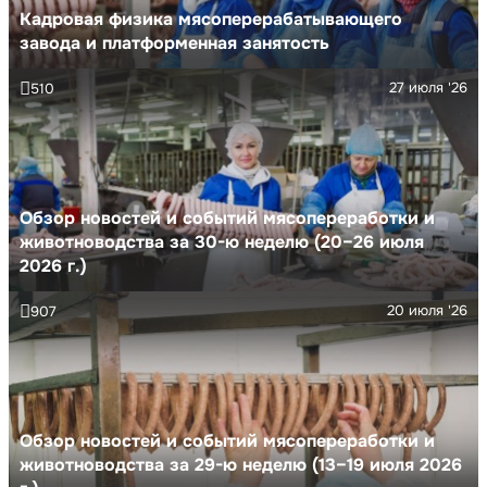
Кадровая физика мясоперерабатывающего
завода и платформенная занятость
27 июля '26
510
Обзор новостей и событий мясопереработки и
животноводства за 30-ю неделю (20–26 июля
2026 г.)
20 июля '26
907
Обзор новостей и событий мясопереработки и
животноводства за 29-ю неделю (13–19 июля 2026