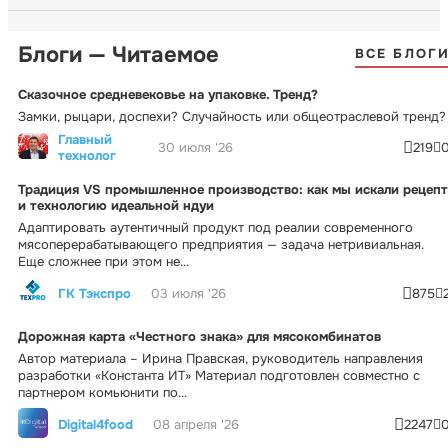
Блоги — Читаемое
ВСЕ БЛОГ
Сказочное средневековье на упаковке. Тренд?
Замки, рыцари, доспехи? Случайность или общеотраслевой тренд?
Главный
30 июля '26
219
технолог
Традиция VS промышленное производство: как мы искали рецепт
и технологию идеальной ндуи
Адаптировать аутентичный продукт под реалии современного
мясоперерабатывающего предприятия — задача нетривиальная.
Еще сложнее при этом не...
ГК Тэкспро
03 июля '26
875
Дорожная карта «Честного знака» для мясокомбинатов
Автор материала – Ирина Правская, руководитель направления
разработки «Константа ИТ» Материал подготовлен совместно с
партнером комьюнити по...
Digital4food
08 апреля '26
2247