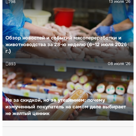
13 июля '26
798
Обзор новостей и событий мясопереработки и
животноводства за 28-ю неделю (6–12 июля 2026
г.)
08 июля '26
893
Не за скидкой, но за утешением: почему
измученный покупатель на самом деле выбирает
не желтый ценник