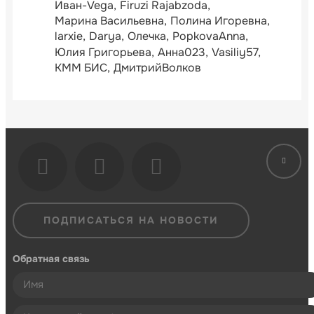
Иван-Vega
Firuzi Rajabzoda
Марина Васильевна
Полина Игоревна
larxie
Darya
Олечка
PopkovaAnna
Юлия Григорьева
Анна023
Vasiliy57
КММ БИС
ДмитрийВолков
ПОДПИСАТЬСЯ НА НОВОСТИ
Обратная связь