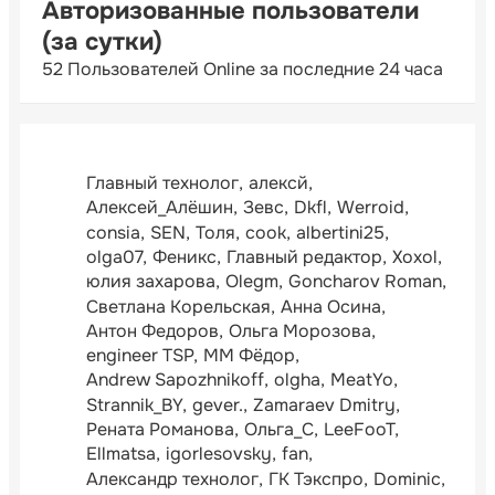
Авторизованные пользователи
(за сутки)
52 Пользователей Online за последние 24 часа
Главный технолог
алексй
Алексей_Алёшин
Зевс
Dkfl
Werroid
consia
SEN
Толя
cook
albertini25
olga07
Феникс
Главный редактор
Xoxol
юлия захарова
Olegm
Goncharov Roman
Светлана Корельская
Анна Осина
Антон Федоров
Ольга Морозова
engineer TSP
ММ Фёдор
Andrew Sapozhnikoff
olgha
MeatYo
Strannik_BY
gever.
Zamaraev Dmitry
Рената Романова
Ольга_С
LeeFooT
Ellmatsa
igorlesovsky
fan
Александр технолог
ГК Тэкспро
Dominic