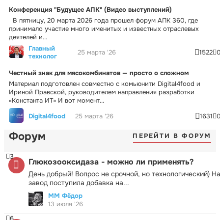
Конференция "Будущее АПК" (Видео выступлений)
В пятницу, 20 марта 2026 года прошел форум АПК 360, где
принимало участие много именитых и известных отраслевых
деятелей и...
Главный
25 марта '26
1522
технолог
Честный знак для мясокомбинатов — просто о сложном
Материал подготовлен совместно с комьюнити Digital4food и
Ириной Правской, руководителем направления разработки
«Константа ИТ» И вот момент...
Digital4food
25 марта '26
1631
Форум
ПЕРЕЙТИ В ФОРУМ
3
Глюкозооксидаза - можно ли применять?
День добрый! Вопрос не срочной, но технологический) Н
завод поступила добавка на...
ММ Фёдор
13 июля '26
6