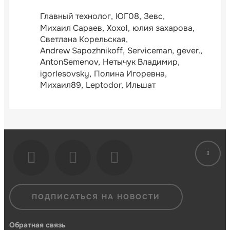
Главный технолог
ЮГ08
Зевс
Михаил Сараев
Xoxol
юлия захарова
Светлана Корельская
Andrew Sapozhnikoff
Serviceman
gever.
AntonSemenov
Нетычук Владимир
igorlesovsky
Полина Игоревна
Михаил89
Leptodor
Ильшат
ПОДПИСАТЬСЯ НА НОВОСТИ
Обратная связь