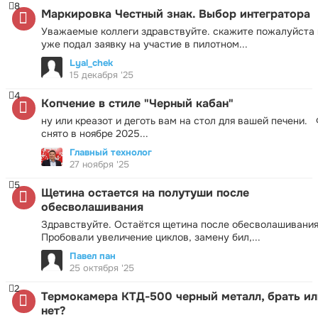
8
Маркировка Честный знак. Выбор интегратора
Уважаемые коллеги здравствуйте. скажите пожалуйста 
уже подал заявку на участие в пилотном...
Lyal_chek
15 декабря '25
4
Копчение в стиле "Черный кабан"
ну или креазот и деготь вам на стол для вашей печени.
снято в ноябре 2025...
Главный технолог
27 ноября '25
5
Щетина остается на полутуши после
обесволашивания
Здравствуйте. Остаётся щетина после обесволашивания
Пробовали увеличение циклов, замену бил,...
Павел пан
25 октября '25
2
Термокамера КТД-500 черный металл, брать ил
нет?