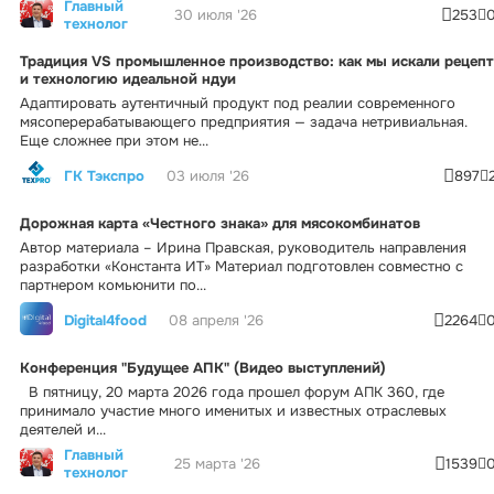
Главный
30 июля '26
253
технолог
Традиция VS промышленное производство: как мы искали рецепт
и технологию идеальной ндуи
Адаптировать аутентичный продукт под реалии современного
мясоперерабатывающего предприятия — задача нетривиальная.
Еще сложнее при этом не...
ГК Тэкспро
03 июля '26
897
Дорожная карта «Честного знака» для мясокомбинатов
Автор материала – Ирина Правская, руководитель направления
разработки «Константа ИТ» Материал подготовлен совместно с
партнером комьюнити по...
Digital4food
08 апреля '26
2264
Конференция "Будущее АПК" (Видео выступлений)
В пятницу, 20 марта 2026 года прошел форум АПК 360, где
принимало участие много именитых и известных отраслевых
деятелей и...
Главный
25 марта '26
1539
технолог