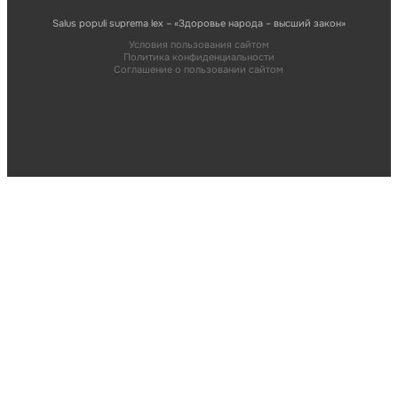
Salus populi suprema lex – «Здоровье народа – высший закон»
Условия пользования сайтом
Политика конфиденциальности
Соглашение о пользовании сайтом