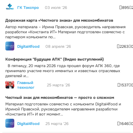
ГК Тэкспро
03 июля '26
895
Дорожная карта «Честного знака» для мясокомбинатов
Автор материала – Ирина Правская, руководитель направления
разработки «Константа ИТ» Материал подготовлен совместно с
партнером комьюнити по...
Digital4food
08 апреля '26
2263
Конференция "Будущее АПК" (Видео выступлений)
В пятницу, 20 марта 2026 года прошел форум АПК 360, где
принимало участие много именитых и известных отраслевых
деятелей и...
Главный
25 марта '26
1537
технолог
Честный знак для мясокомбинатов — просто о сложном
Материал подготовлен совместно с комьюнити Digital4food и
Ириной Правской, руководителем направления разработки
«Константа ИТ» И вот момент...
Digital4food
25 марта '26
1646