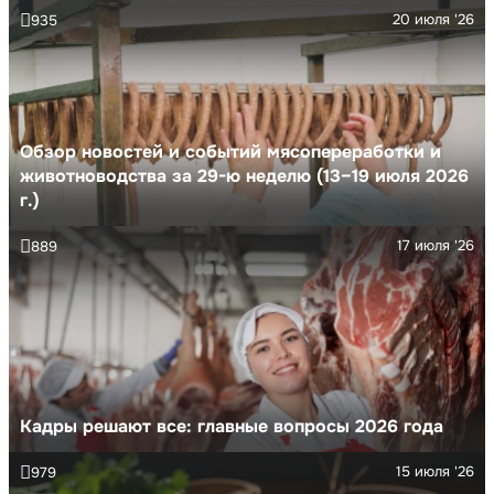
20 июля '26
935
Обзор новостей и событий мясопереработки и
животноводства за 29-ю неделю (13–19 июля 2026
г.)
17 июля '26
889
Кадры решают все: главные вопросы 2026 года
15 июля '26
979