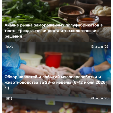
Анализ рынка замороженных полуфабрикатов в
тесте: тренды, точки роста и технологические
решения
13 июля '26
823
Обзор новостей и событий мясопереработки и
животноводства за 28-ю неделю (6–12 июля 2026
г.)
08 июля '26
919