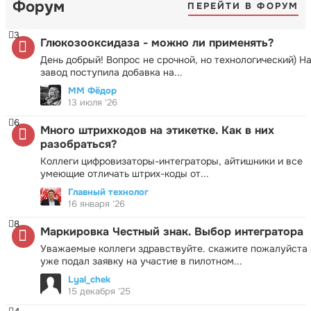
Форум
ПЕРЕЙТИ В ФОРУМ
3
Глюкозооксидаза - можно ли применять?
День добрый! Вопрос не срочной, но технологический) Н
завод поступила добавка на...
ММ Фёдор
13 июля '26
6
Много штрихкодов на этикетке. Как в них
разобраться?
Коллеги цифровизаторы-интеграторы, айтишники и все
умеющие отличать штрих-коды от...
Главный технолог
16 января '26
8
Маркировка Честный знак. Выбор интегратора
Уважаемые коллеги здравствуйте. скажите пожалуйста 
уже подал заявку на участие в пилотном...
Lyal_chek
15 декабря '25