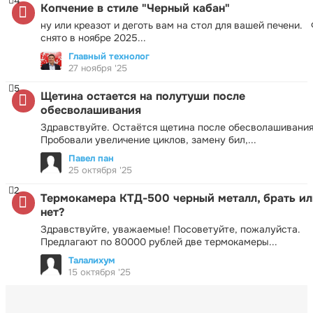
4
Копчение в стиле "Черный кабан"
ну или креазот и деготь вам на стол для вашей печени.
снято в ноябре 2025...
Главный технолог
27 ноября '25
5
Щетина остается на полутуши после
обесволашивания
Здравствуйте. Остаётся щетина после обесволашивания
Пробовали увеличение циклов, замену бил,...
Павел пан
25 октября '25
2
Термокамера КТД-500 черный металл, брать ил
нет?
Здравствуйте, уважаемые! Посоветуйте, пожалуйста.
Предлагают по 80000 рублей две термокамеры...
Талалихум
15 октября '25