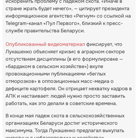
искоренить проблему с падежом скота. «Иначе в
стране жрать будет нечего», — цитирует президента
информационное агентство «Регнум» со ссылкой на
Telegram-канал «Пул Первого», близкий к пресс-
службе правительства Беларуси.
Опубликованный видеоматериал
фиксирует, что
Лукашенко объясняет кризис в аграрном секторе
отсутствием дисциплины (в его формулировке —
«бардаком в сельском хозяйстве») вкупе
провокационными публикациями «беглых
отморозков» в оппозиционных масс-медиа о
дефиците картофеля. Он отрицает нехватку кадров в
АПК и настаивает: людей нужно просто заставить
работать, как это делали в советские времена.
В конце мая падеж скота в сельскохозяйственных
организациях Беларуси достиг исторического
максимума. Тогда Лукашенко предлагал выкупать
животных в неблагополучных хозяйствах,