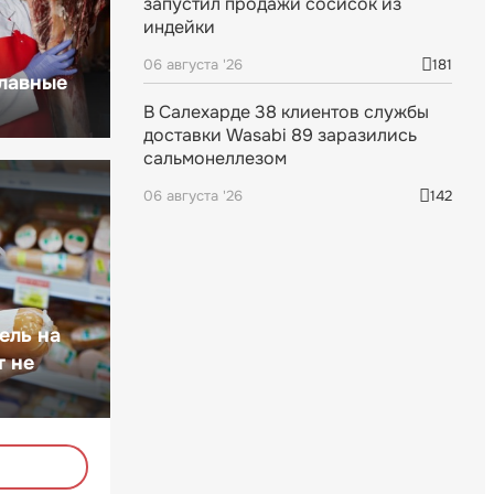
запустил продажи сосисок из
индейки
06 августа '26
181
главные
В Салехарде 38 клиентов службы
доставки Wasabi 89 заразились
сальмонеллезом
06 августа '26
142
ель на
т не