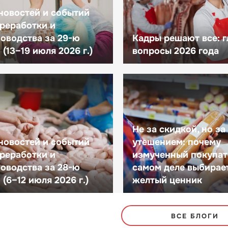
новостей и событий
реработки и
оводства за 29-ю
Кадры решают все: 
(13–19 июля 2026 г.)
вопросы 2026 года
Не за скидкой, но за
новостей и событий
утешением: почему
реработки и
измученный покупат
оводства за 28-ю
самом деле выбирае
(6–12 июля 2026 г.)
желтый ценник
ВСЕ БЛОГИ