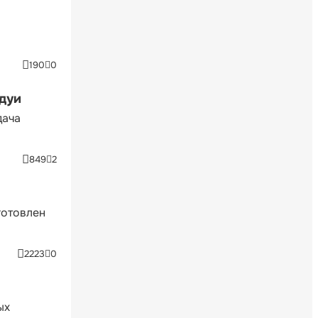
190
0
ндуи
дача
849
2
готовлен
2223
0
ых