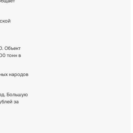
общает
нской
. Объект
00 тонн в
ных народов
орд. Большую
ублей за