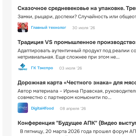
Сказочное средневековье на упаковке. Тр
Замки, рыцари, доспехи? Случайность или общео
Главный технолог
30 июля '26
Традиция VS промышленное производство: 
Адаптировать аутентичный продукт под реалии 
нетривиальная. Еще сложнее при этом не...
ГК Тэкспро
03 июля '26
Дорожная карта «Честного знака» для мя
Автор материала – Ирина Правская, руководител
совместно с партнером комьюнити по...
Digital4food
08 апреля '26
Конференция "Будущее АПК" (Видео высту
В пятницу, 20 марта 2026 года прошел форум АП