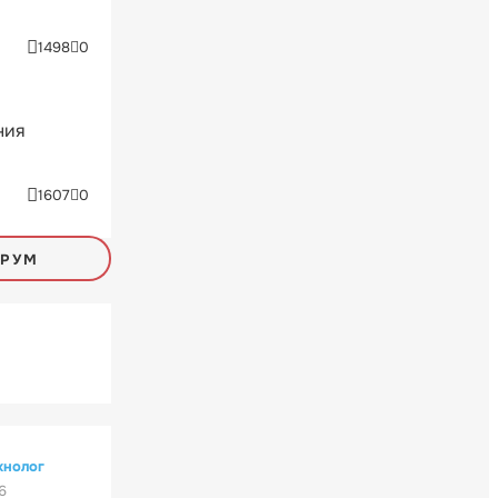
1498
0
ния
1607
0
ОРУМ
хнолог
6