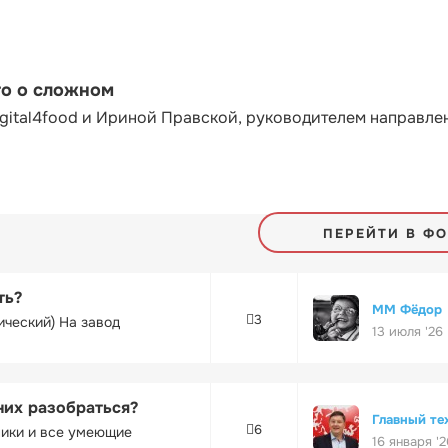
то о сложном
gital4food и Ириной Правской, руководителем направле
ПЕРЕЙТИ В Ф
ть?
ММ Фёдор
3
ический) На завод
13 июля '26
них разобраться?
Главный те
6
ники и все умеющие
16 января '2