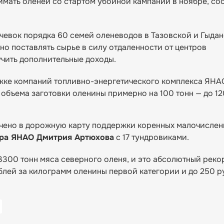
имать оленей со стартом убойной кампании в ноябре, со
евок порядка 60 семей оленеводов в Тазовской и Гыда
о поставлять сырье в силу отдаленности от центров
учить дополнительные доходы.
жке компаний топливно-энергетического комплекса ЯНАО
 объема заготовки оленины примерно на 100 тонн — до 12
ючено в дорожную карту поддержки коренных малочислен
ора ЯНАО Дмитрия Артюхова
с 17 тундровиками.
 3300 тонн мяса северного оленя, и это абсолютный рек
лей за килограмм оленины первой категории и до 250 р