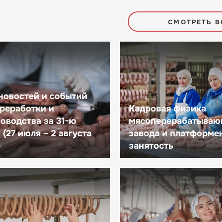
СМОТРЕТЬ В
новостей и событий
реработки и
Кадровая физика
оводства за 31-ю
мясоперерабатываю
(27 июля – 2 августа
завода и платформе
)
занятость