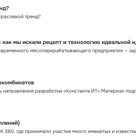
енд?
траслевой тренд?
как мы искали рецепт и технологию идеальной 
современного мясоперерабатывающего предприятия — за
сокомбинатов
ь направления разработки «Константа ИТ» Материал под
плений)
К 360, где принимало участие много именитых и известн