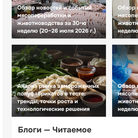
Обзор новостей и событий
Обзор 
мясопереработки и
мясопе
животноводства за 30-ю
животн
неделю (20–26 июля 2026 г.)
неделю 
Анализ рынка замороженных
Обзор 
полуфабрикатов в тесте:
мясопе
тренды, точки роста и
животн
технологические решения
неделю 
Блоги — Читаемое