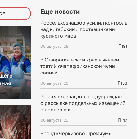
Еще новости
СЕ
Россельхознадзор усилил контроль
над китайскими поставщиками
куриного мяса
06 августа '26
181
В Ставропольском крае выявлен
третий очаг африканской чумы
свиней
щего
нная
06 августа '26
153
Россельхознадзор предупреждает
о рассылке поддельных извещений
о проверках
06 августа '26
147
Бренд «Черкизово Премиум»