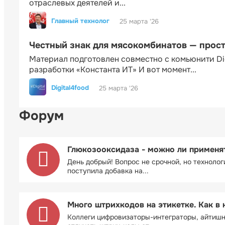
отраслевых деятелей и...
Главный технолог
25 марта '26
Честный знак для мясокомбинатов — прос
Материал подготовлен совместно с комьюнити Di
разработки «Константа ИТ» И вот момент...
Digital4food
25 марта '26
Форум
Глюкозооксидаза - можно ли применя
День добрый! Вопрос не срочной, но технолог
поступила добавка на...
Много штрихкодов на этикетке. Как в 
Коллеги цифровизаторы-интеграторы, айтиш