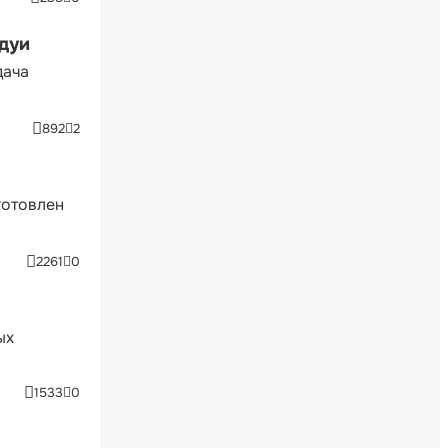
ндуи
дача
892
2
готовлен
2261
0
ых
1533
0