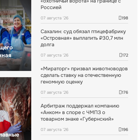
«охотничьи ворота» на границе с
Россией
07 августа '26
198
Сахалин: суд обязал птицефабрику
«Островная» выплатить ₽30,7 млн
долга
щего
нная
07 августа '26
172
«Мираторг» призвал животноводов
сделать ставку на отечественную
геномную оценку
07 августа '26
176
Арбитраж поддержал компанию
«Анком» в споре с ЧМПЗ о
товарном знаке «Губернский»
07 августа '26
196
главные