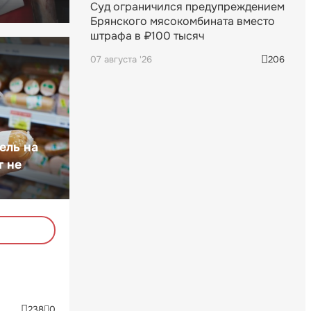
Суд ограничился предупреждением
Брянского мясокомбината вместо
штрафа в ₽100 тысяч
07 августа '26
206
ель на
т не
238
0