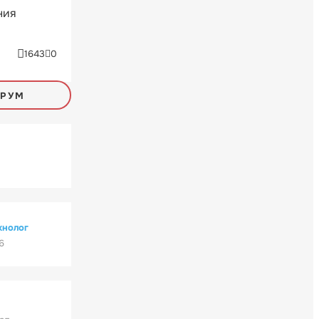
ния
1643
0
ОРУМ
хнолог
6