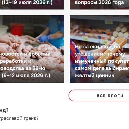
(13–19 июля 2026 г.)
вопросы 2026 года
Не за скидкой, но за
новостей и событий
утешением: почему
реработки и
измученный покупат
оводства за 28-ю
самом деле выбирае
(6–12 июля 2026 г.)
желтый ценник
ВСЕ БЛОГИ
енд?
траслевой тренд?