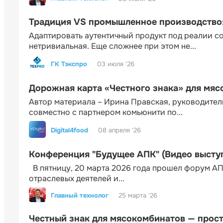
Традиция VS промышленное производство: 
Адаптировать аутентичный продукт под реалии 
нетривиальная. Еще сложнее при этом не...
ГК Тэкспро
03 июля '26
Дорожная карта «Честного знака» для мя
Автор материала – Ирина Правская, руководител
совместно с партнером комьюнити по...
Digital4food
08 апреля '26
Конференция "Будущее АПК" (Видео высту
В пятницу, 20 марта 2026 года прошел форум АП
отраслевых деятелей и...
Главный технолог
25 марта '26
Честный знак для мясокомбинатов — прос