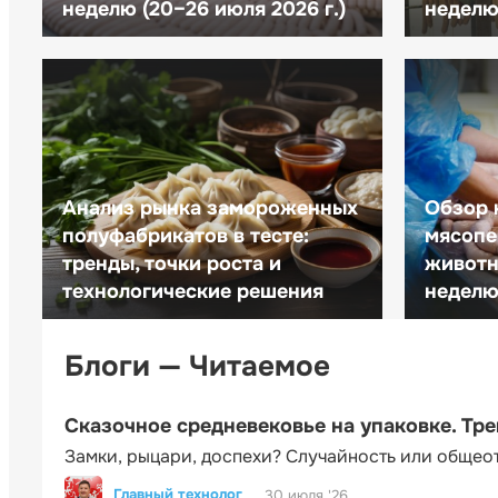
неделю (20–26 июля 2026 г.)
неделю 
Анализ рынка замороженных
Обзор 
полуфабрикатов в тесте:
мясопе
тренды, точки роста и
животн
технологические решения
неделю 
Блоги — Читаемое
Сказочное средневековье на упаковке. Тр
Замки, рыцари, доспехи? Случайность или общео
Главный технолог
30 июля '26