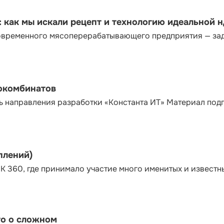
как мы искали рецепт и технологию идеальной 
современного мясоперерабатывающего предприятия — за
сокомбинатов
ь направления разработки «Константа ИТ» Материал под
плений)
К 360, где принимало участие много именитых и известн
то о сложном