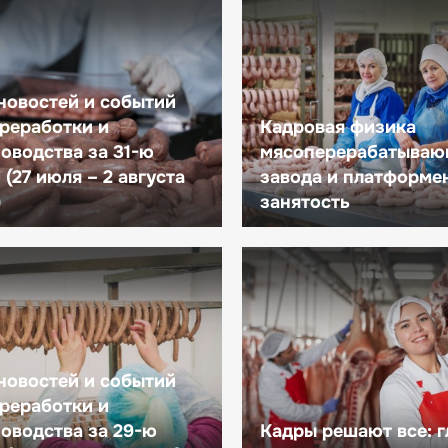
новостей и событий
реработки и
Кадровая физика
оводства за 31-ю
мясоперерабатываю
(27 июля – 2 августа
завода и платформе
)
занятость
новостей и событий
реработки и
оводства за 29-ю
Кадры решают все: 