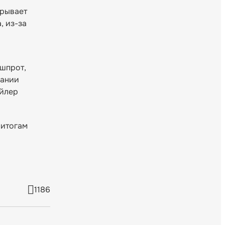
крывает
, из-за
 шпрот,
пании
ойлер
 итогам
1186