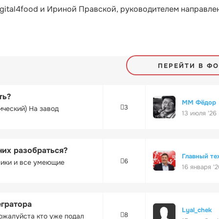
gital4food и Ириной Правской, руководителем направле
ПЕРЕЙТИ В Ф
ть?
ММ Фёдор
3
ический) На завод
13 июля '26
них разобраться?
Главный те
6
ники и все умеющие
16 января '2
егратора
Lyal_chek
8
ожалуйста кто уже подал