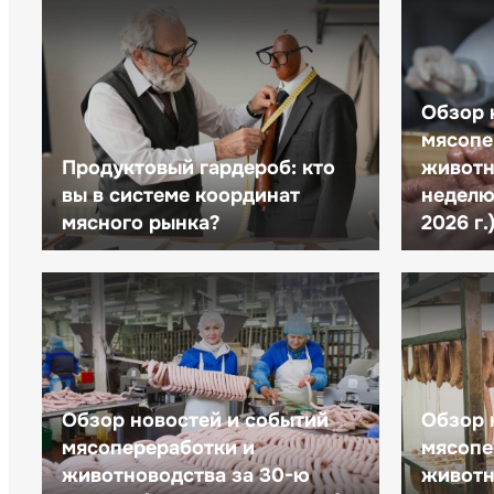
Обзор 
мясопе
Продуктовый гардероб: кто
животн
вы в системе координат
неделю 
мясного рынка?
2026 г.
Обзор новостей и событий
Обзор 
мясопереработки и
мясопе
животноводства за 30-ю
животн