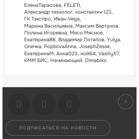
ЕленаТарасова
FELETI
Александр технолог
константин 123
ГК Тэкспро
Иван-Vega
Марина Васильевна
Максим Вертунов
Полина Игоревна
Мясо Мясное
Екатерина88
Владимир Потапов
Yulya
Олечка
PopkovaAnna
JosephZesse
ЕкатеринаМ
Анна023
ной64
Vasiliy57
КММ БИС
Начинающий
Dimabiko
ПОДПИСАТЬСЯ НА НОВОСТИ