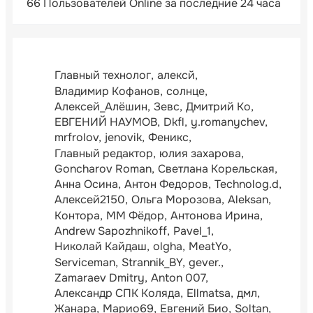
66 Пользователей Online за последние 24 часа
Главный технолог
алексй
Владимир Кофанов
солнце
Алексей_Алёшин
Зевс
Дмитрий Ко
ЕВГЕНИЙ НАУМОВ
Dkfl
y.romanychev
mrfrolov
jenovik
Феникс
Главный редактор
юлия захарова
Goncharov Roman
Светлана Корельская
Анна Осина
Антон Федоров
Technolog.d
Алексей2150
Ольга Морозова
Aleksan
Контора
ММ Фёдор
Антонова Ирина
Andrew Sapozhnikoff
Pavel_1
Николай Кайдаш
olgha
MeatYo
Serviceman
Strannik_BY
gever.
Zamaraev Dmitry
Anton 007
Александр СПК Коляда
Ellmatsa
дмл
Жанара
Марио69
Евгений Био
Soltan