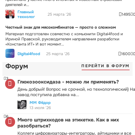
деятелей и...
Главный
25 марта '26
1495
технолог
Честный знак для мясокомбинатов — просто о сложном
Материал подготовлен совместно с комьюнити Digital4food и
Ириной Правской, руководителем направления разработки
«Константа ИТ» И вот момент...
Digital4food
25 марта '26
1600
Форум
ПЕРЕЙТИ В ФОРУМ
3
Глюкозооксидаза - можно ли применять?
День добрый! Вопрос не срочной, но технологический) Н
завод поступила добавка на...
ММ Фёдор
13 июля '26
6
Много штрихкодов на этикетке. Как в них
разобраться?
Коллеги цифровизаторы-интеграторы, айтишники и все