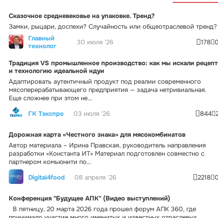
Сказочное средневековье на упаковке. Тренд?
Замки, рыцари, доспехи? Случайность или общеотраслевой тренд?
Главный
30 июля '26
178
технолог
Традиция VS промышленное производство: как мы искали рецепт
и технологию идеальной ндуи
Адаптировать аутентичный продукт под реалии современного
мясоперерабатывающего предприятия — задача нетривиальная.
Еще сложнее при этом не...
ГК Тэкспро
03 июля '26
844
Дорожная карта «Честного знака» для мясокомбинатов
Автор материала – Ирина Правская, руководитель направления
разработки «Константа ИТ» Материал подготовлен совместно с
партнером комьюнити по...
Digital4food
08 апреля '26
2218
Конференция "Будущее АПК" (Видео выступлений)
В пятницу, 20 марта 2026 года прошел форум АПК 360, где
принимало участие много именитых и известных отраслевых