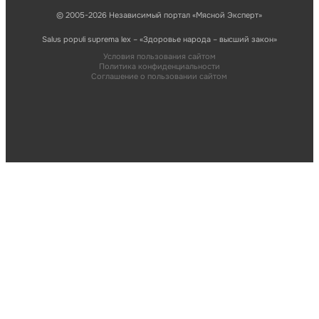
© 2005-2026 Независимый портал «Мясной Эксперт»
Salus populi suprema lex – «Здоровье народа – высший закон»
Условия пользования сайтом
Политика конфиденциальности
Соглашение о пользовании сайтом