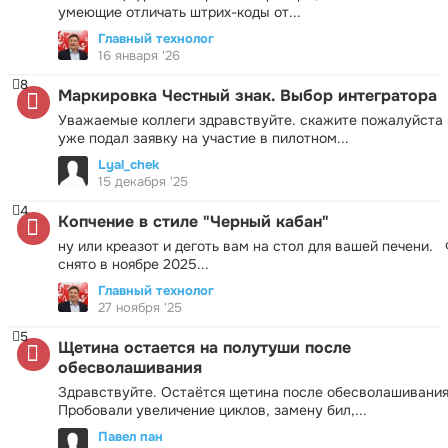
умеющие отличать штрих-коды от...
Главный технолог
16 января '26
8
Маркировка Честный знак. Выбор интегратора
Уважаемые коллеги здравствуйте. скажите пожалуйста 
уже подал заявку на участие в пилотном...
Lyal_chek
15 декабря '25
4
Копчение в стиле "Черный кабан"
ну или креазот и деготь вам на стол для вашей печени.
снято в ноябре 2025...
Главный технолог
27 ноября '25
5
Щетина остается на полутуши после
обесволашивания
Здравствуйте. Остаётся щетина после обесволашивания
Пробовали увеличение циклов, замену бил,...
Павел пан