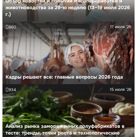
Обзор новостей и событий мясопереработки и
животноводства за 29-ю неделю (13–19 июля 2026
г.)
17 июля '26
860
Кадры решают все: главные вопросы 2026 года
15 июля '26
934
Анализ рынка замороженных полуфабрикатов в
тесте: тренды, точки роста и технологические