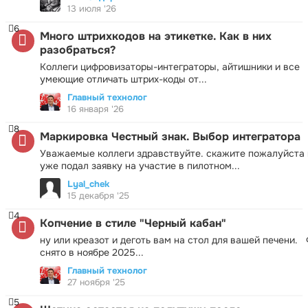
13 июля '26
6
Много штрихкодов на этикетке. Как в них
разобраться?
Коллеги цифровизаторы-интеграторы, айтишники и все
умеющие отличать штрих-коды от...
Главный технолог
16 января '26
8
Маркировка Честный знак. Выбор интегратора
Уважаемые коллеги здравствуйте. скажите пожалуйста 
уже подал заявку на участие в пилотном...
Lyal_chek
15 декабря '25
4
Копчение в стиле "Черный кабан"
ну или креазот и деготь вам на стол для вашей печени.
снято в ноябре 2025...
Главный технолог
27 ноября '25
5