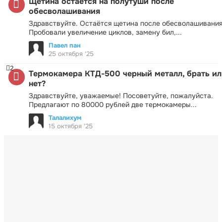
Щетина остается на полутуши после
обесволашивания
Здравствуйте. Остаётся щетина после обесволашивания
Пробовали увеличение циклов, замену бил,...
Павел пан
25 октября '25
2
Термокамера КТД-500 черный металл, брать ил
нет?
Здравствуйте, уважаемые! Посоветуйте, пожалуйста.
Предлагают по 80000 рублей две термокамеры...
Талалихум
15 октября '25