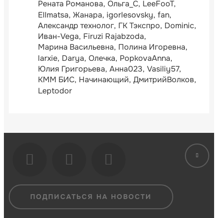
Рената Романова
Ольга_С
LeeFooT
Ellmatsa
Жанара
igorlesovsky
fan
Александр технолог
ГК Тэкспро
Dominic
Иван-Vega
Firuzi Rajabzoda
Марина Васильевна
Полина Игоревна
larxie
Darya
Олечка
PopkovaAnna
Юлия Григорьева
Анна023
Vasiliy57
КММ БИС
Начинающий
ДмитрийВолков
Leptodor
ПОДПИСАТЬСЯ НА НОВОСТИ