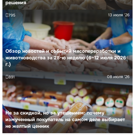
решения
13 июля '26
795
Обзор новостей и событий мясопереработки и
животноводства за 28-ю неделю (6–12 июля 2026
г.)
08 июля '26
891
Не за скидкой, но за утешением: почему
измученный покупатель на самом деле выбирает
не желтый ценник