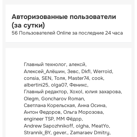
Авторизованные пользователи
(за сутки)
56 Пользователей Online за последние 24 часа
Главный технолог
алексй
Алексей_Алёшин
Зевс
Dkfl
Werroid
consia
SEN
Толя
Master74
cook
albertini25
olga07
Феникс
Главный редактор
Xoxol
юлия захарова
Olegm
Goncharov Roman
Светлана Корельская
Анна Осина
Антон Федоров
Ольга Морозова
engineer TSP
ММ Фёдор
Andrew Sapozhnikoff
olgha
MeatYo
Strannik_BY
gever.
Zamaraev Dmitry