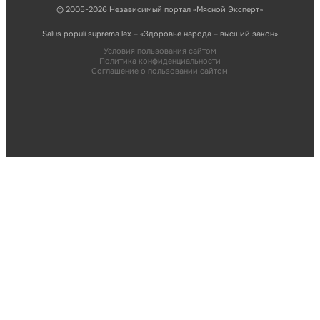
© 2005-2026 Независимый портал «Мясной Эксперт»
Salus populi suprema lex – «Здоровье народа – высший закон»
Условия пользования сайтом
Политика конфиденциальности
Соглашение о пользовании сайтом