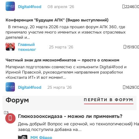
Digital4food
08 апреля '26
2246
Конференция "Будущее АПК" (Видео выступлений)
В пятницу, 20 марта 2026 года прошел форум АПК 360, где
принимало участие много именитых и известных отраслевых
деятелей и...
Главный
25 марта '26
1519
технолог
Честный знак для мясокомбинатов — просто о сложном
Материал подготовлен совместно с комьюнити Digital4food и
Ириной Правской, руководителем направления разработки
«Константа ИТ» И вот момент...
Digital4food
25 марта '26
1629
Форум
ПЕРЕЙТИ В ФОРУМ
3
Глюкозооксидаза - можно ли применять?
День добрый! Вопрос не срочной, но технологический) Н
завод поступила добавка на...
ММ Фёдор