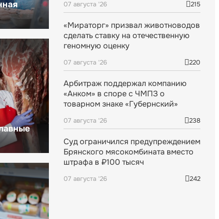
нная
07 августа '26
215
«Мираторг» призвал животноводов
сделать ставку на отечественную
геномную оценку
07 августа '26
220
Арбитраж поддержал компанию
«Анком» в споре с ЧМПЗ о
товарном знаке «Губернский»
07 августа '26
238
главные
Суд ограничился предупреждением
Брянского мясокомбината вместо
штрафа в ₽100 тысяч
07 августа '26
242