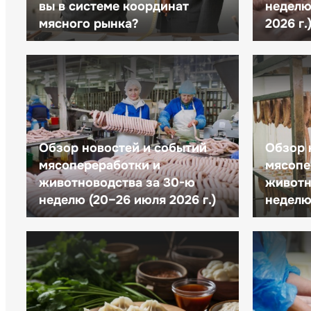
вы в системе координат
неделю 
мясного рынка?
2026 г.
Обзор новостей и событий
Обзор 
мясопереработки и
мясопе
животноводства за 30-ю
животн
неделю (20–26 июля 2026 г.)
неделю 