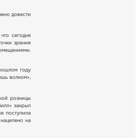
чено довести
что сегодня
точки зрения
помещениями.
рошлом году
ешь волком»,
ской розницы
Вилл» закрыл
же поступила
 нацелено на