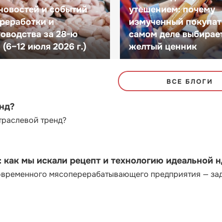
новостей и событий
утешением: почему
реработки и
измученный покупат
оводства за 28-ю
самом деле выбирае
(6–12 июля 2026 г.)
желтый ценник
ВСЕ БЛОГИ
енд?
траслевой тренд?
как мы искали рецепт и технологию идеальной 
современного мясоперерабатывающего предприятия — за