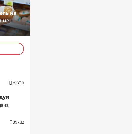
ель на
т не
253
0
ндуи
дача
897
2