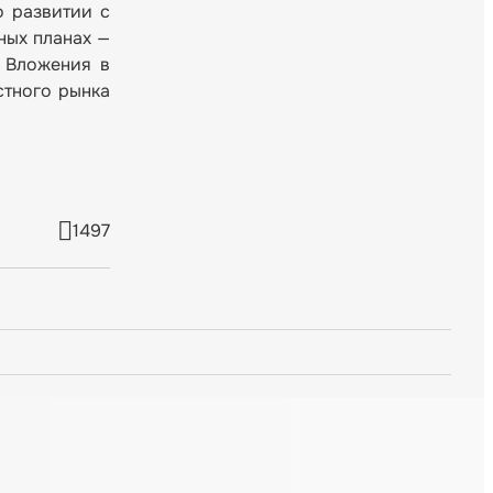
о развитии с
ных планах —
. Вложения в
стного рынка
1497