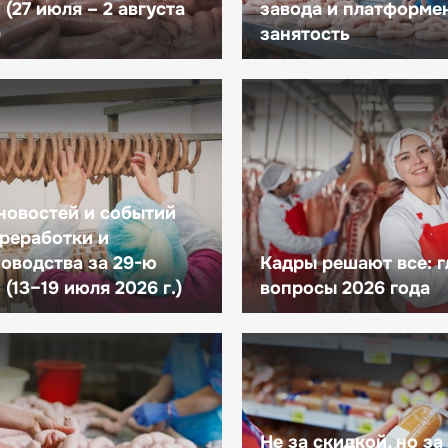
(27 июля – 2 августа
завода и платформе
)
занятость
новостей и событий
реработки и
оводства за 29-ю
Кадры решают все: 
(13–19 июля 2026 г.)
вопросы 2026 года
Не за скидкой, но за