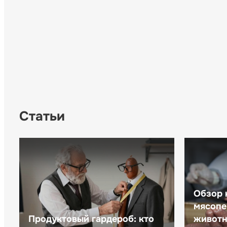
Статьи
Обзор 
мясопе
Продуктовый гардероб: кто
животн