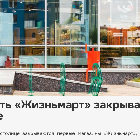
еть «Жизньмарт» закрыв
е
 столице закрываются первые магазины «Жизньмарт», 