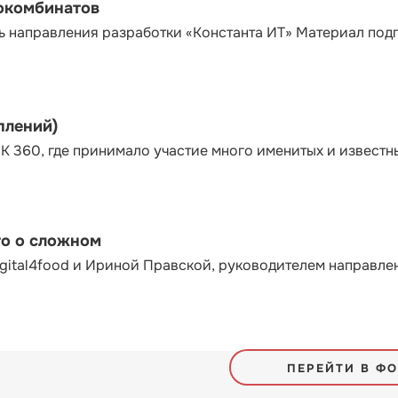
сокомбинатов
ь направления разработки «Константа ИТ» Материал под
плений)
К 360, где принимало участие много именитых и известн
то о сложном
gital4food и Ириной Правской, руководителем направле
ПЕРЕЙТИ В Ф