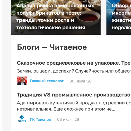
Анализ рынка замороженных
Обзор 
полуфабрикатов в тесте:
мясопе
тренды, точки роста и
животн
технологические решения
неделю 
Блоги — Читаемое
Сказочное средневековье на упаковке. Тр
Замки, рыцари, доспехи? Случайность или общео
Главный технолог
30 июля '26
Традиция VS промышленное производство: 
Адаптировать аутентичный продукт под реалии 
нетривиальная. Еще сложнее при этом не...
ГК Тэкспро
03 июля '26