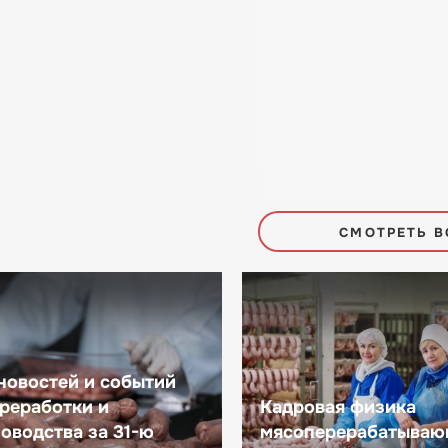
СМОТРЕТЬ В
новостей и событий
реработки и
Кадровая физика
оводства за 31-ю
мясоперерабатываю