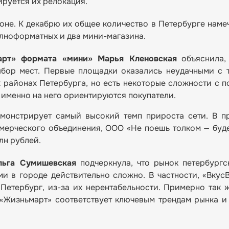
ируется их релокация.
оне. К декабрю их общее количество в Петербурге наме
олноформатных и два мини-магазина.
арт» формата «мини» Марья Кленовская
объяснила, 
ыбор мест. Первые площадки оказались неудачными с 
 районах Петербурга, но есть некоторые сложности с 
 именно на него ориентируются покупатели.
емонстрирует самый высокий темп прироста сети. В п
мерческого объединения, ООО «Не поешь толком — буд
лн рублей.
льга Сумишевская
подчеркнула, что рынок петербург
ми в городе действительно сложно. В частности, «Вкус
 Петербург, из-за их нерентабельности. Примерно так 
 «Жизньмарт» соответствует ключевым трендам рынка и