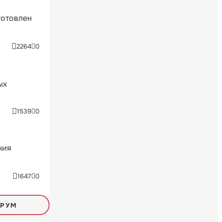
готовлен
2264
0
ых
1539
0
ния
1647
0
ОРУМ