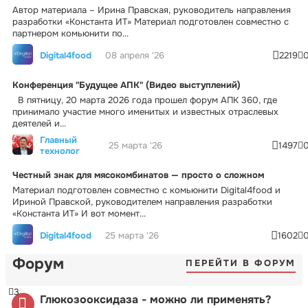
Автор материала – Ирина Правская, руководитель направления
разработки «Константа ИТ» Материал подготовлен совместно с
партнером комьюнити по...
Digital4food
08 апреля '26
2219
Конференция "Будущее АПК" (Видео выступлений)
В пятницу, 20 марта 2026 года прошел форум АПК 360, где
принимало участие много именитых и известных отраслевых
деятелей и...
Главный
25 марта '26
1497
технолог
Честный знак для мясокомбинатов — просто о сложном
Материал подготовлен совместно с комьюнити Digital4food и
Ириной Правской, руководителем направления разработки
«Константа ИТ» И вот момент...
Digital4food
25 марта '26
1602
Форум
ПЕРЕЙТИ В ФОРУМ
3
Глюкозооксидаза - можно ли применять?