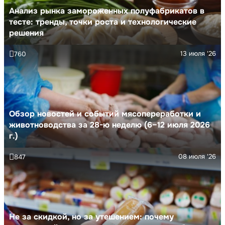
Анализ рынка замороженных полуфабрикатов в
тесте: тренды, точки роста и технологические
решения
13 июля '26
760
Обзор новостей и событий мясопереработки и
животноводства за 28-ю неделю (6–12 июля 2026
г.)
08 июля '26
847
Не за скидкой, но за утешением: почему