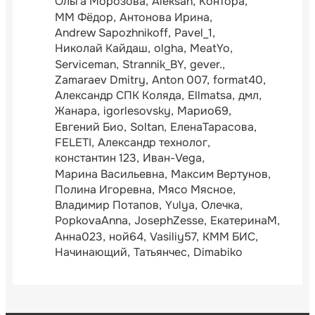
Ольга Морозова
Aleksan
Контора
ММ Фёдор
Антонова Ирина
Andrew Sapozhnikoff
Pavel_1
Николай Кайдаш
olgha
MeatYo
Serviceman
Strannik_BY
gever.
Zamaraev Dmitry
Anton 007
format40
Александр СПК Коляда
Ellmatsa
дмл
Жанара
igorlesovsky
Марио69
Евгений Био
Soltan
ЕленаТарасова
FELETI
Александр технолог
константин 123
Иван-Vega
Марина Васильевна
Максим Вертунов
Полина Игоревна
Мясо Мясное
Владимир Потапов
Yulya
Олечка
PopkovaAnna
JosephZesse
ЕкатеринаМ
Анна023
ной64
Vasiliy57
КММ БИС
Начинающий
Татьянчес
Dimabiko