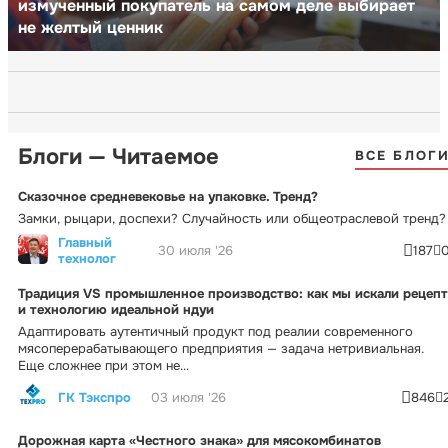
измученный покупатель на самом деле выбирает
не желтый ценник
Блоги — Читаемое
ВСЕ БЛОГ
Сказочное средневековье на упаковке. Тренд?
Замки, рыцари, доспехи? Случайность или общеотраслевой тренд?
Главный
30 июля '26
187
технолог
Традиция VS промышленное производство: как мы искали рецепт
и технологию идеальной ндуи
Адаптировать аутентичный продукт под реалии современного
мясоперерабатывающего предприятия — задача нетривиальная.
Еще сложнее при этом не...
ГК Тэкспро
03 июля '26
846
Дорожная карта «Честного знака» для мясокомбинатов