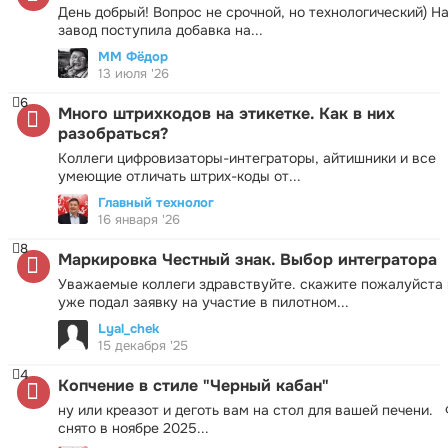
День добрый! Вопрос не срочной, но технологический) Н
завод поступила добавка на...
ММ Фёдор
13 июля '26
6
Много штрихкодов на этикетке. Как в них
разобраться?
Коллеги цифровизаторы-интеграторы, айтишники и все
умеющие отличать штрих-коды от...
Главный технолог
16 января '26
8
Маркировка Честный знак. Выбор интегратора
Уважаемые коллеги здравствуйте. скажите пожалуйста 
уже подал заявку на участие в пилотном...
Lyal_chek
15 декабря '25
4
Копчение в стиле "Черный кабан"
ну или креазот и деготь вам на стол для вашей печени.
снято в ноябре 2025...