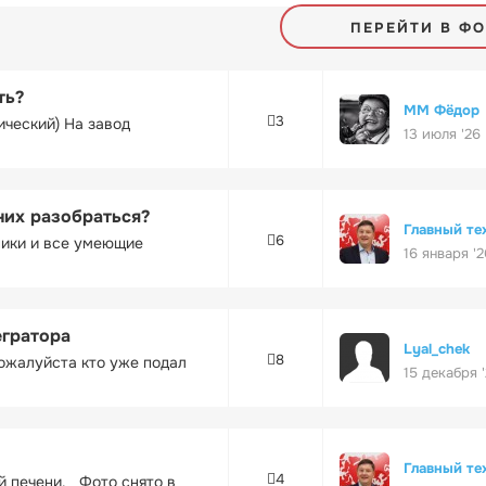
ПЕРЕЙТИ В Ф
ть?
ММ Фёдор
3
ический) На завод
13 июля '26
них разобраться?
Главный те
6
ники и все умеющие
16 января '2
егратора
Lyal_chek
8
ожалуйста кто уже подал
15 декабря 
Главный те
4
ей печени. Фото снято в