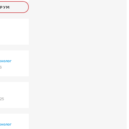
ОРУМ
хнолог
6
'25
хнолог