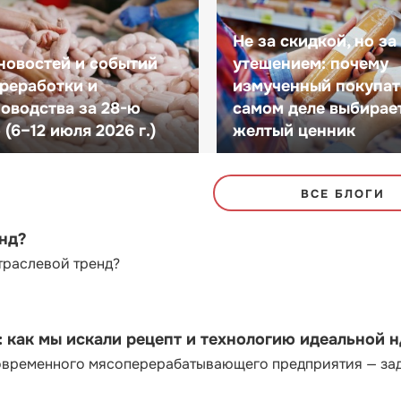
Не за скидкой, но за
новостей и событий
утешением: почему
реработки и
измученный покупат
оводства за 28-ю
самом деле выбирае
(6–12 июля 2026 г.)
желтый ценник
ВСЕ БЛОГИ
енд?
траслевой тренд?
как мы искали рецепт и технологию идеальной 
современного мясоперерабатывающего предприятия — за