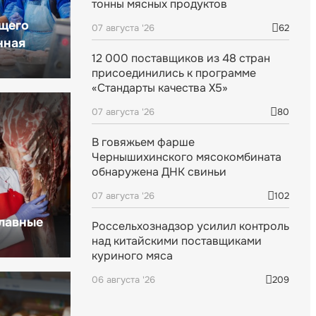
тонны мясных продуктов
щего
07 августа '26
62
нная
12 000 поставщиков из 48 стран
присоединились к программе
«Стандарты качества X5»
07 августа '26
80
В говяжьем фарше
Чернышихинского мясокомбината
обнаружена ДНК свиньи
07 августа '26
102
главные
Россельхознадзор усилил контроль
над китайскими поставщиками
куриного мяса
06 августа '26
209