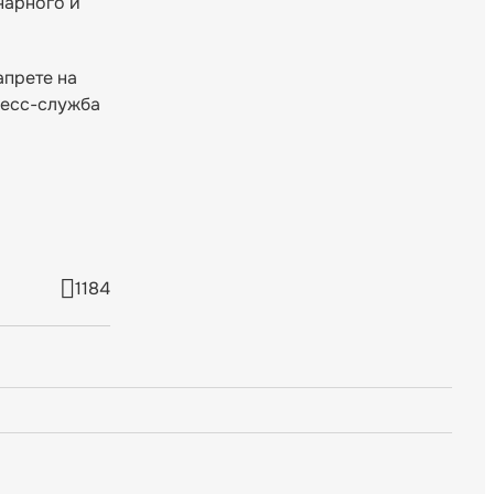
нарного и
апрете на
Пресс-служба
1184