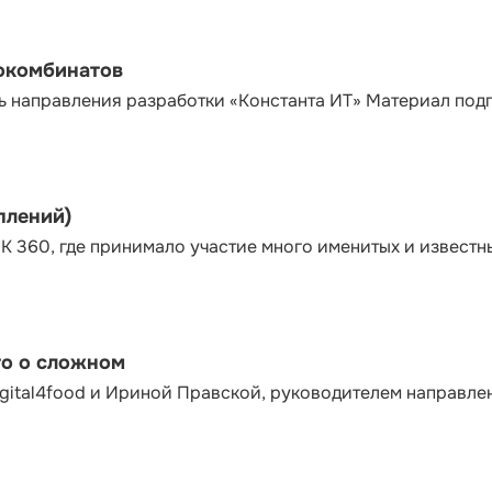
сокомбинатов
ь направления разработки «Константа ИТ» Материал под
плений)
К 360, где принимало участие много именитых и известн
то о сложном
gital4food и Ириной Правской, руководителем направле