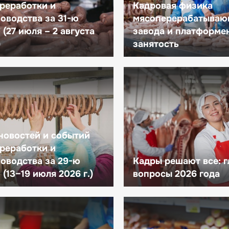
реработки и
Кадровая физика
оводства за 31-ю
мясоперерабатываю
(27 июля – 2 августа
завода и платформе
)
занятость
новостей и событий
реработки и
оводства за 29-ю
Кадры решают все: 
(13–19 июля 2026 г.)
вопросы 2026 года