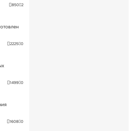
850
2
готовлен
2225
0
ых
1499
0
ния
1608
0