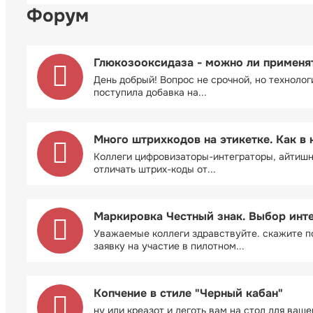
Форум
Глюкозооксидаза - можно ли применя
День добрый! Вопрос не срочной, но технолог
поступила добавка на...
Много штрихкодов на этикетке. Как в 
Коллеги цифровизаторы-интеграторы, айтиш
отличать штрих-коды от...
Маркировка Честный знак. Выбор инт
Уважаемые коллеги здравствуйте. скажите п
заявку на участие в пилотном...
Копчение в стиле "Черный кабан"
ну или креазот и деготь вам на стол для ваш