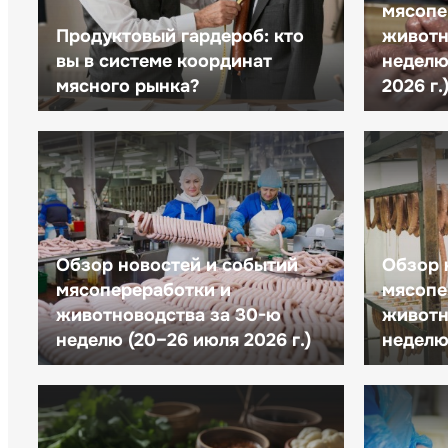
мясопе
Продуктовый гардероб: кто
животн
вы в системе координат
неделю 
мясного рынка?
2026 г.
Обзор новостей и событий
Обзор 
мясопереработки и
мясопе
животноводства за 30-ю
животн
неделю (20–26 июля 2026 г.)
неделю 