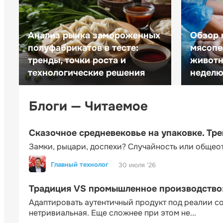
Анализ рынка замороженных
Обзор 
полуфабрикатов в тесте:
мясопе
тренды, точки роста и
животн
технологические решения
неделю 
Блоги — Читаемое
Сказочное средневековье на упаковке. Тр
Замки, рыцари, доспехи? Случайность или общео
Главный технолог
30 июля '26
Традиция VS промышленное производство: 
Адаптировать аутентичный продукт под реалии 
нетривиальная. Еще сложнее при этом не...