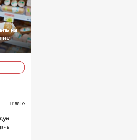
ель на
т не
195
0
ндуи
дача