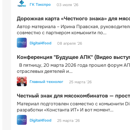
ГК Тэкспро
03 июля '26
Дорожная карта «Честного знака» для мя
Автор материала – Ирина Правская, руководител
совместно с партнером комьюнити по...
Digital4food
08 апреля '26
Конференция "Будущее АПК" (Видео высту
В пятницу, 20 марта 2026 года прошел форум АП
отраслевых деятелей и...
Главный технолог
25 марта '26
Честный знак для мясокомбинатов — прос
Материал подготовлен совместно с комьюнити Di
разработки «Константа ИТ» И вот момент...
Digital4food
25 марта '26