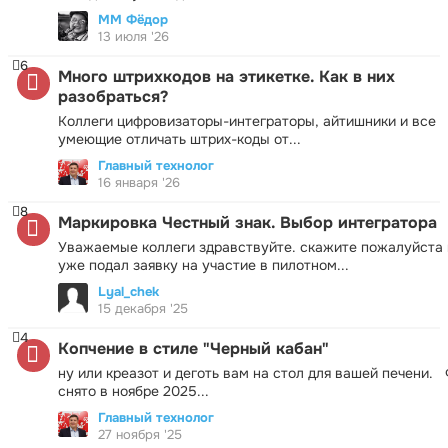
ММ Фёдор
13 июля '26
6
Много штрихкодов на этикетке. Как в них
разобраться?
Коллеги цифровизаторы-интеграторы, айтишники и все
умеющие отличать штрих-коды от...
Главный технолог
16 января '26
8
Маркировка Честный знак. Выбор интегратора
Уважаемые коллеги здравствуйте. скажите пожалуйста 
уже подал заявку на участие в пилотном...
Lyal_chek
15 декабря '25
4
Копчение в стиле "Черный кабан"
ну или креазот и деготь вам на стол для вашей печени.
снято в ноябре 2025...
Главный технолог
27 ноября '25