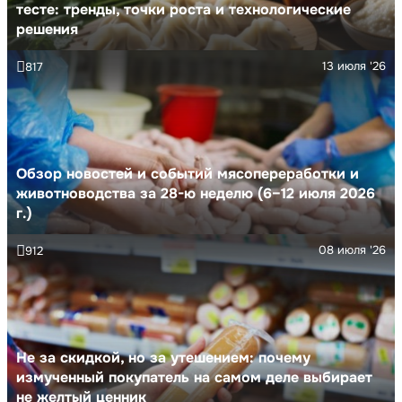
тесте: тренды, точки роста и технологические
решения
13 июля '26
817
Обзор новостей и событий мясопереработки и
животноводства за 28-ю неделю (6–12 июля 2026
г.)
08 июля '26
912
Не за скидкой, но за утешением: почему
измученный покупатель на самом деле выбирает
не желтый ценник