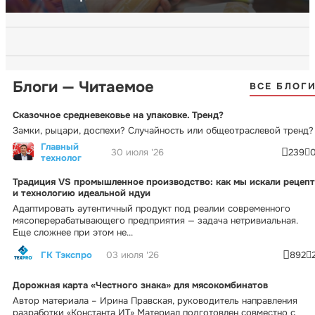
Блоги — Читаемое
ВСЕ БЛОГ
Сказочное средневековье на упаковке. Тренд?
Замки, рыцари, доспехи? Случайность или общеотраслевой тренд?
Главный
30 июля '26
239
технолог
Традиция VS промышленное производство: как мы искали рецепт
и технологию идеальной ндуи
Адаптировать аутентичный продукт под реалии современного
мясоперерабатывающего предприятия — задача нетривиальная.
Еще сложнее при этом не...
ГК Тэкспро
03 июля '26
892
Дорожная карта «Честного знака» для мясокомбинатов
Автор материала – Ирина Правская, руководитель направления
разработки «Константа ИТ» Материал подготовлен совместно с