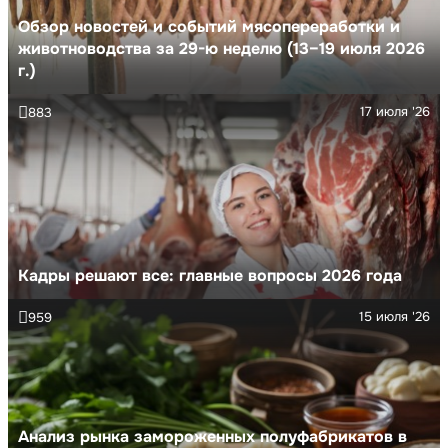
Обзор новостей и событий мясопереработки и
животноводства за 29-ю неделю (13–19 июля 2026
г.)
17 июля '26
883
Кадры решают все: главные вопросы 2026 года
15 июля '26
959
Анализ рынка замороженных полуфабрикатов в