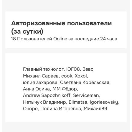
Авторизованные пользователи
(за сутки)
18 Пользователей Online за последние 24 часа
Главный технолог
ЮГ08
Зевс
Михаил Сараев
cook
Xoxol
юлия захарова
Светлана Корельская
Анна Осина
ММ Фёдор
Andrew Sapozhnikoff
Serviceman
Нетычук Владимир
Ellmatsa
igorlesovsky
Оноре
Полина Игоревна
Михаил89