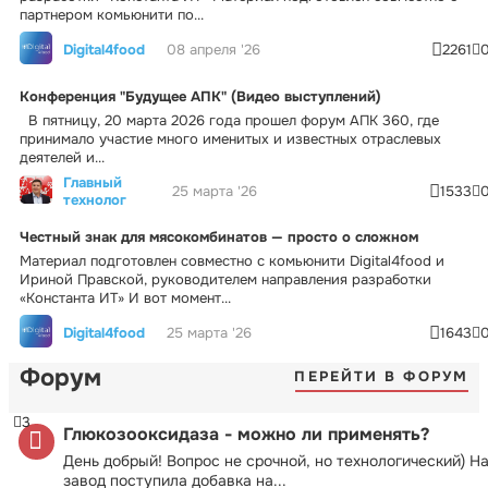
партнером комьюнити по...
Digital4food
08 апреля '26
2261
Конференция "Будущее АПК" (Видео выступлений)
В пятницу, 20 марта 2026 года прошел форум АПК 360, где
принимало участие много именитых и известных отраслевых
деятелей и...
Главный
25 марта '26
1533
технолог
Честный знак для мясокомбинатов — просто о сложном
Материал подготовлен совместно с комьюнити Digital4food и
Ириной Правской, руководителем направления разработки
«Константа ИТ» И вот момент...
Digital4food
25 марта '26
1643
Форум
ПЕРЕЙТИ В ФОРУМ
3
Глюкозооксидаза - можно ли применять?
День добрый! Вопрос не срочной, но технологический) Н
завод поступила добавка на...