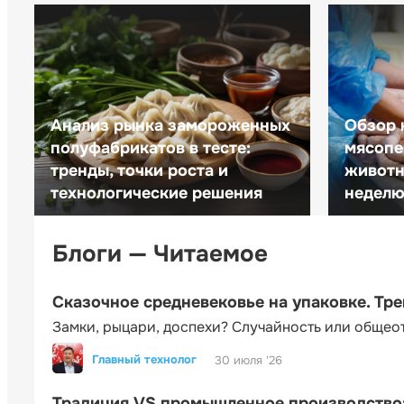
Анализ рынка замороженных
Обзор 
полуфабрикатов в тесте:
мясопе
тренды, точки роста и
животн
технологические решения
неделю 
Блоги — Читаемое
Сказочное средневековье на упаковке. Тр
Замки, рыцари, доспехи? Случайность или общео
Главный технолог
30 июля '26
Традиция VS промышленное производство: 