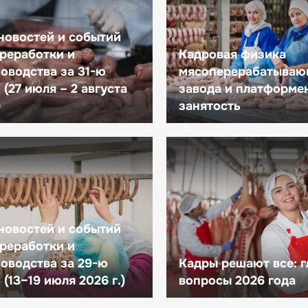
новостей и событий
реработки и
Кадровая физика
оводства за 31-ю
мясоперерабатываю
(27 июля – 2 августа
завода и платформе
)
занятость
новостей и событий
реработки и
оводства за 29-ю
Кадры решают все: 
(13–19 июля 2026 г.)
вопросы 2026 года