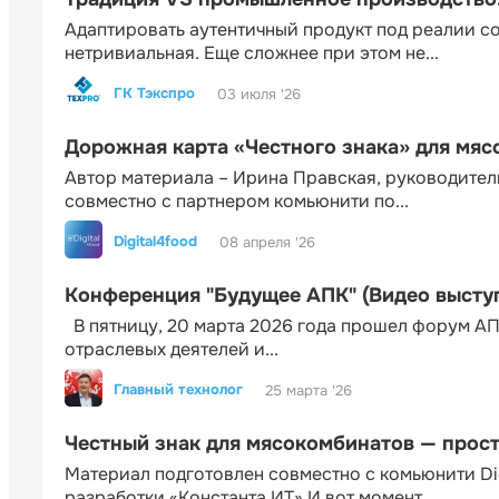
Адаптировать аутентичный продукт под реалии 
нетривиальная. Еще сложнее при этом не...
ГК Тэкспро
03 июля '26
Дорожная карта «Честного знака» для мя
Автор материала – Ирина Правская, руководител
совместно с партнером комьюнити по...
Digital4food
08 апреля '26
Конференция "Будущее АПК" (Видео высту
В пятницу, 20 марта 2026 года прошел форум АП
отраслевых деятелей и...
Главный технолог
25 марта '26
Честный знак для мясокомбинатов — прос
Материал подготовлен совместно с комьюнити Di
разработки «Константа ИТ» И вот момент...