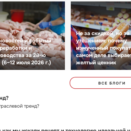
Не за скидкой, но за
новостей и событий
утешением: почему
реработки и
измученный покупат
оводства за 28-ю
самом деле выбирае
(6–12 июля 2026 г.)
желтый ценник
ВСЕ БЛОГИ
енд?
траслевой тренд?
как мы искали рецепт и технологию идеальной 