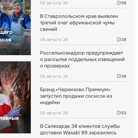
06 августа '26
158
В Ставропольском крае выявлен
третий очаг африканской чумы
свиней
щего
нная
06 августа '26
138
Россельхознадзор предупреждает
о рассылке поддельных извещений
о проверках
06 августа '26
136
Бренд «Черкизово Премиум»
запустил продажи сосисок из
индейки
06 августа '26
153
главные
В Салехарде 38 клиентов службы
доставки Wasabi 89 заразились