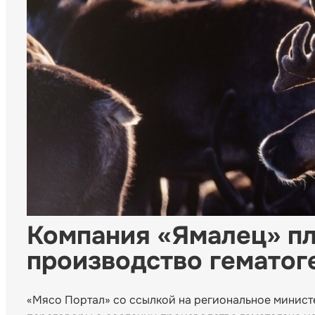
Компания «Ямалец» пл
производство гематог
«Мясо Портал» со ссылкой на региональное министе