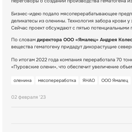
переговоры о создании производства гематогена из
Бизнес-идею подало мясоперерабатывающее предпр
деликатесы из оленины. Технология забора крови у
Сейчас проект обсуждают с пятью потенциальными 
По словам
директора ООО «Ямалец» Андрея Коле
вещества гематогену придадут дикорастущие север
По итогам 2022 года компания переработала 70 тонн
«Пуровские олени», что обеспечит увеличение объе
оленина
мясопереработка
ЯНАО
ООО Ямалец
02 февраля '23