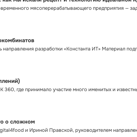
современного мясоперерабатывающего предприятия — за
сокомбинатов
ь направления разработки «Константа ИТ» Материал под
плений)
К 360, где принимало участие много именитых и известн
то о сложном
gital4food и Ириной Правской, руководителем направле