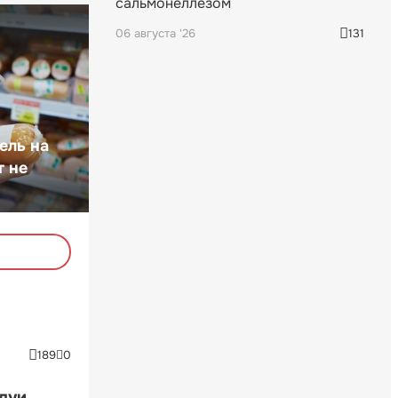
сальмонеллезом
06 августа '26
131
ель на
т не
189
0
ндуи