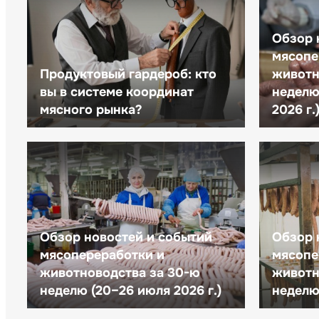
Обзор 
мясопе
Продуктовый гардероб: кто
животн
вы в системе координат
неделю 
мясного рынка?
2026 г.
Обзор новостей и событий
Обзор 
мясопереработки и
мясопе
животноводства за 30-ю
животн
неделю (20–26 июля 2026 г.)
неделю 