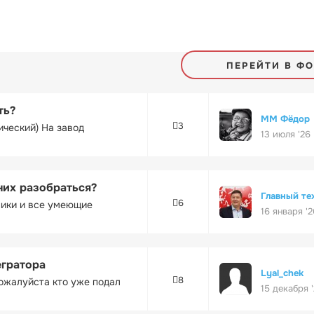
ПЕРЕЙТИ В Ф
ть?
ММ Фёдор
3
ический) На завод
13 июля '26
них разобраться?
Главный те
6
ники и все умеющие
16 января '2
егратора
Lyal_chek
8
ожалуйста кто уже подал
15 декабря 