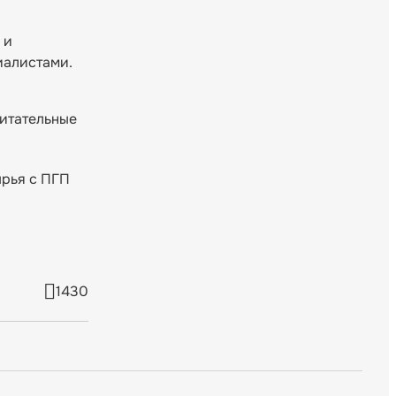
 и
иалистами.
питательные
ырья с ПГП
1430