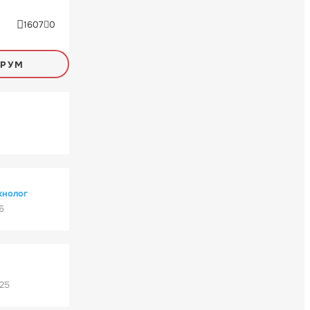
1607
0
ОРУМ
хнолог
6
'25