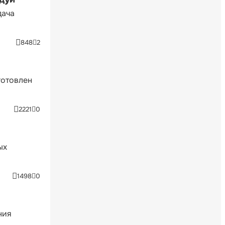
дача
848
2
готовлен
2221
0
ых
1498
0
ния