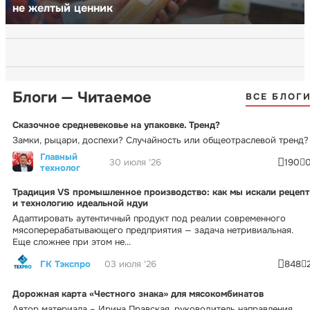
не желтый ценник
Блоги — Читаемое
ВСЕ БЛОГ
Сказочное средневековье на упаковке. Тренд?
Замки, рыцари, доспехи? Случайность или общеотраслевой тренд?
Главный
30 июля '26
190
технолог
Традиция VS промышленное производство: как мы искали рецепт
и технологию идеальной ндуи
Адаптировать аутентичный продукт под реалии современного
мясоперерабатывающего предприятия — задача нетривиальная.
Еще сложнее при этом не...
ГК Тэкспро
03 июля '26
848
Дорожная карта «Честного знака» для мясокомбинатов
Автор материала – Ирина Правская, руководитель направления