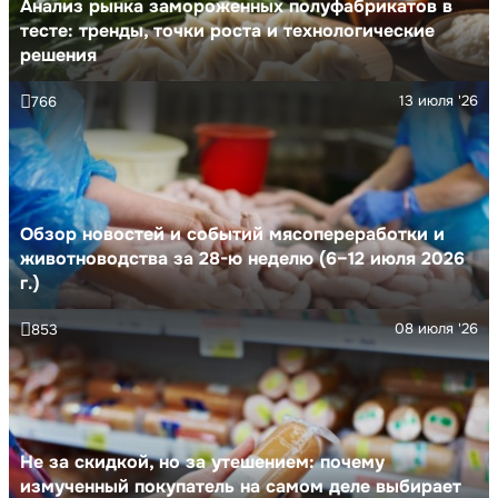
Анализ рынка замороженных полуфабрикатов в
тесте: тренды, точки роста и технологические
решения
13 июля '26
766
Обзор новостей и событий мясопереработки и
животноводства за 28-ю неделю (6–12 июля 2026
г.)
08 июля '26
853
Не за скидкой, но за утешением: почему
измученный покупатель на самом деле выбирает