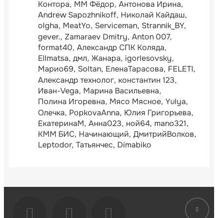
Контора
ММ Фёдор
Антонова Ирина
Andrew Sapozhnikoff
Николай Кайдаш
olgha
MeatYo
Serviceman
Strannik_BY
gever.
Zamaraev Dmitry
Anton 007
format40
Александр СПК Коляда
Ellmatsa
дмл
Жанара
igorlesovsky
Марио69
Soltan
ЕленаТарасова
FELETI
Александр технолог
константин 123
Иван-Vega
Марина Васильевна
Полина Игоревна
Мясо Мясное
Yulya
Олечка
PopkovaAnna
Юлия Григорьева
ЕкатеринаМ
Анна023
ной64
mano321
КММ БИС
Начинающий
ДмитрийВолков
Leptodor
Татьянчес
Dimabiko