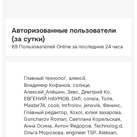
Авторизованные пользователи
(за сутки)
69 Пользователей Online за последние 24 часа
Главный технолог
алексй
Владимир Кофанов
солнце
Алексей_Алёшин
Зевс
Дмитрий Ко
ЕВГЕНИЙ НАУМОВ
Dkfl
consia
Толя
Master74
cook
mrfrolov
jenovik
Феникс
Главный редактор
Xoxol
юлия захарова
Goncharov Roman
Светлана Корельская
Анна Осина
Антон Федоров
Technolog.d
Ольга Морозова
engineer TSP
Aleksan