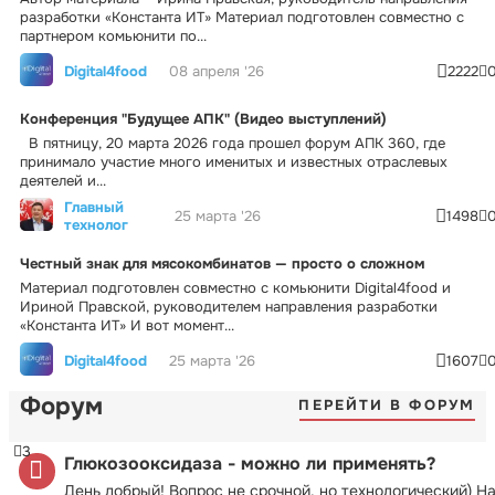
разработки «Константа ИТ» Материал подготовлен совместно с
партнером комьюнити по...
Digital4food
08 апреля '26
2222
Конференция "Будущее АПК" (Видео выступлений)
В пятницу, 20 марта 2026 года прошел форум АПК 360, где
принимало участие много именитых и известных отраслевых
деятелей и...
Главный
25 марта '26
1498
технолог
Честный знак для мясокомбинатов — просто о сложном
Материал подготовлен совместно с комьюнити Digital4food и
Ириной Правской, руководителем направления разработки
«Константа ИТ» И вот момент...
Digital4food
25 марта '26
1607
Форум
ПЕРЕЙТИ В ФОРУМ
3
Глюкозооксидаза - можно ли применять?
День добрый! Вопрос не срочной, но технологический) Н