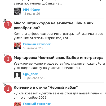
завод поступила добавка на...
ММ Фёдор
13 июля '26
6
Много штрихкодов на этикетке. Как в них
разобраться?
Коллеги цифровизаторы-интеграторы, айтишники и все
умеющие отличать штрих-коды от...
Главный технолог
16 января '26
8
Маркировка Честный знак. Выбор интегратора
Уважаемые коллеги здравствуйте. скажите пожалуйста 
уже подал заявку на участие в пилотном...
Lyal_chek
15 декабря '25
4
Копчение в стиле "Черный кабан"
ну или креазот и деготь вам на стол для вашей печени.
снято в ноябре 2025...
Главный технолог