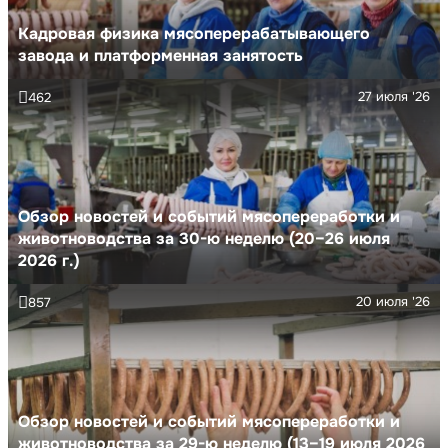
Кадровая физика мясоперерабатывающего
завода и платформенная занятость
27 июля '26
462
Обзор новостей и событий мясопереработки и
животноводства за 30-ю неделю (20–26 июля
2026 г.)
20 июля '26
857
Обзор новостей и событий мясопереработки и
животноводства за 29-ю неделю (13–19 июля 2026