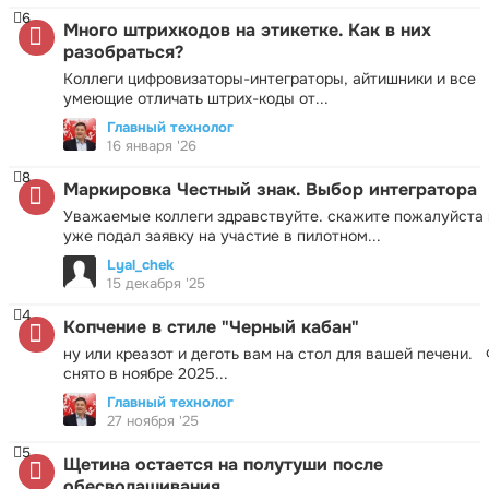
6
Много штрихкодов на этикетке. Как в них
разобраться?
Коллеги цифровизаторы-интеграторы, айтишники и все
умеющие отличать штрих-коды от...
Главный технолог
16 января '26
8
Маркировка Честный знак. Выбор интегратора
Уважаемые коллеги здравствуйте. скажите пожалуйста 
уже подал заявку на участие в пилотном...
Lyal_chek
15 декабря '25
4
Копчение в стиле "Черный кабан"
ну или креазот и деготь вам на стол для вашей печени.
снято в ноябре 2025...
Главный технолог
27 ноября '25
5
Щетина остается на полутуши после
обесволашивания