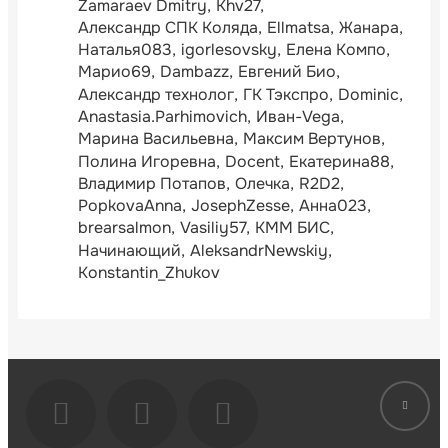
Zamaraev Dmitry
Khv27
Александр СПК Коляда
Ellmatsa
Жанара
Наталья083
igorlesovsky
Елена Компо
Марио69
Dambazz
Евгений Био
Александр технолог
ГК Тэкспро
Dominic
Anastasia.Parhimovich
Иван-Vega
Марина Васильевна
Максим Вертунов
Полина Игоревна
Docent
Екатерина88
Владимир Потапов
Олечка
R2D2
PopkovaAnna
JosephZesse
Анна023
brearsalmon
Vasiliy57
КММ БИС
Начинающий
AleksandrNewskiy
Konstantin_Zhukov