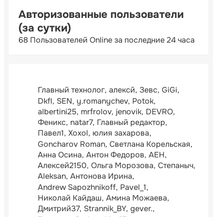
Авторизованные пользователи
(за сутки)
68 Пользователей Online за последние 24 часа
Главный технолог
алексй
Зевс
GiGi
Dkfl
SEN
y.romanychev
Potok
albertini25
mrfrolov
jenovik
DEVRO
Феникс
natar7
Главный редактор
Павел1
Xoxol
юлия захарова
Goncharov Roman
Светлана Корельская
Анна Осина
Антон Федоров
АЕН
Алексей2150
Ольга Морозова
Степаныч
Aleksan
Антонова Ирина
Andrew Sapozhnikoff
Pavel_1
Николай Кайдаш
Амина Можаева
Дмитрий37
Strannik_BY
gever.