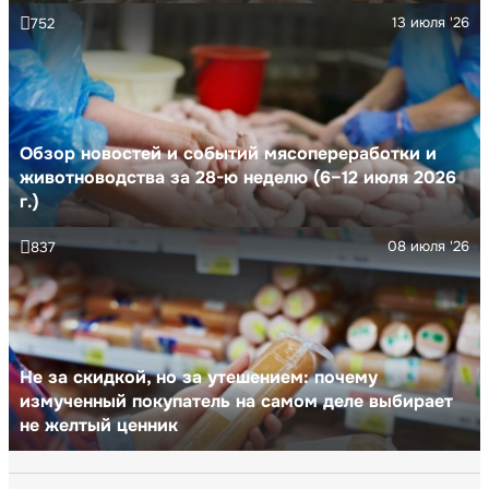
13 июля '26
752
Обзор новостей и событий мясопереработки и
животноводства за 28-ю неделю (6–12 июля 2026
г.)
08 июля '26
837
Не за скидкой, но за утешением: почему
измученный покупатель на самом деле выбирает
не желтый ценник