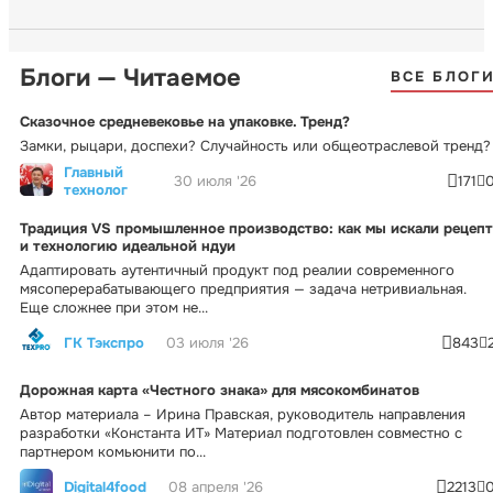
Блоги — Читаемое
ВСЕ БЛОГ
Сказочное средневековье на упаковке. Тренд?
Замки, рыцари, доспехи? Случайность или общеотраслевой тренд?
Главный
30 июля '26
171
технолог
Традиция VS промышленное производство: как мы искали рецепт
и технологию идеальной ндуи
Адаптировать аутентичный продукт под реалии современного
мясоперерабатывающего предприятия — задача нетривиальная.
Еще сложнее при этом не...
ГК Тэкспро
03 июля '26
843
Дорожная карта «Честного знака» для мясокомбинатов
Автор материала – Ирина Правская, руководитель направления
разработки «Константа ИТ» Материал подготовлен совместно с
партнером комьюнити по...
Digital4food
08 апреля '26
2213