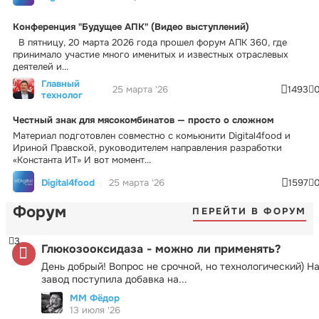
Конференция "Будущее АПК" (Видео выступлений)
В пятницу, 20 марта 2026 года прошел форум АПК 360, где
принимало участие много именитых и известных отраслевых
деятелей и...
Главный
25 марта '26
1493
технолог
Честный знак для мясокомбинатов — просто о сложном
Материал подготовлен совместно с комьюнити Digital4food и
Ириной Правской, руководителем направления разработки
«Константа ИТ» И вот момент...
Digital4food
25 марта '26
1597
Форум
ПЕРЕЙТИ В ФОРУМ
3
Глюкозооксидаза - можно ли применять?
День добрый! Вопрос не срочной, но технологический) Н
завод поступила добавка на...
ММ Фёдор
13 июля '26