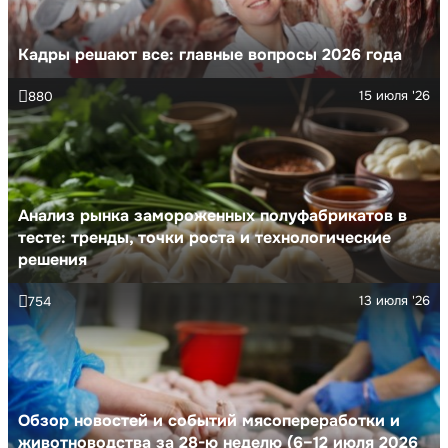
Кадры решают все: главные вопросы 2026 года
15 июля '26
880
Анализ рынка замороженных полуфабрикатов в
тесте: тренды, точки роста и технологические
решения
13 июля '26
754
Обзор новостей и событий мясопереработки и
животноводства за 28-ю неделю (6–12 июля 2026