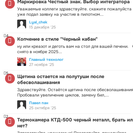
Маркировка Честный знак. Выбор интегратора
Уважаемые коллеги здравствуйте. скажите пожалуйста 
уже подал заявку на участие в пилотном...
Lyal_chek
15 декабря '25
4
Копчение в стиле "Черный кабан"
ну или креазот и деготь вам на стол для вашей печени.
снято в ноябре 2025...
Главный технолог
27 ноября '25
5
Щетина остается на полутуши после
обесволашивания
Здравствуйте. Остаётся щетина после обесволашивания
Пробовали увеличение циклов, замену бил,...
Павел пан
25 октября '25
2
Термокамера КТД-500 черный металл, брать ил
нет?
Здравствуйте, уважаемые! Посоветуйте, пожалуйста.