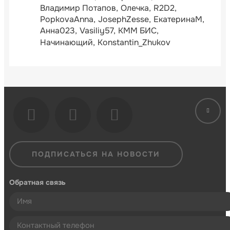
Владимир Потапов
Олечка
R2D2
PopkovaAnna
JosephZesse
ЕкатеринаМ
Анна023
Vasiliy57
КММ БИС
Начинающий
Konstantin_Zhukov
ПОДПИСАТЬСЯ НА НОВОСТИ
Обратная связь