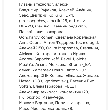
Главный технолог
алексй
Владимир Кофанов
Алексей_Алёшин
Зевс
Дмитрий Ко
GiGi
Dkfl
y.romanychev
albertini25
mrfrolov
DEVRO
Феникс
Главный редактор
Павел1
юлия захарова
Goncharov Roman
Светлана Корельская
Анна Осина
Антон Федоров
Technolog.d
Алексей2150
Ольга Морозова
Степаныч
Aleksan
Контора
Антонова Ирина
Andrew Sapozhnikoff
Pavel_1
olgha
MeatYo
Амина Можаева
Strannik_BY
gever.
Zamaraev Dmitry
Anton 007
Александр СПК Коляда
Ellmatsa
Жанара
Наталья083
igorlesovsky
Евгений Био
Soltan
ЕленаТарасова
FELETI
Александр технолог
константин 123
ГК Тэкспро
Иван-Vega
Максим Вертунов
Полина Игоревна
Мясо Мясное
Екатерина88