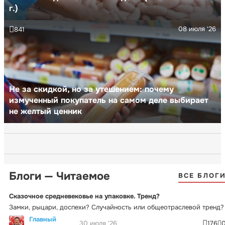
г.)
08 июля '26
841
Не за скидкой, но за утешением: почему
измученный покупатель на самом деле выбирает
не желтый ценник
Блоги — Читаемое
ВСЕ БЛОГ
Сказочное средневековье на упаковке. Тренд?
Замки, рыцари, доспехи? Случайность или общеотраслевой тренд?
Главный
30 июля '26
176