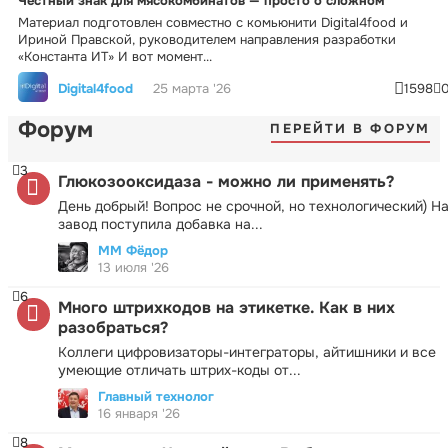
Честный знак для мясокомбинатов — просто о сложном
Материал подготовлен совместно с комьюнити Digital4food и
Ириной Правской, руководителем направления разработки
«Константа ИТ» И вот момент...
Digital4food
25 марта '26
1598
Форум
ПЕРЕЙТИ В ФОРУМ
3
Глюкозооксидаза - можно ли применять?
День добрый! Вопрос не срочной, но технологический) Н
завод поступила добавка на...
ММ Фёдор
13 июля '26
6
Много штрихкодов на этикетке. Как в них
разобраться?
Коллеги цифровизаторы-интеграторы, айтишники и все
умеющие отличать штрих-коды от...
Главный технолог
16 января '26
8