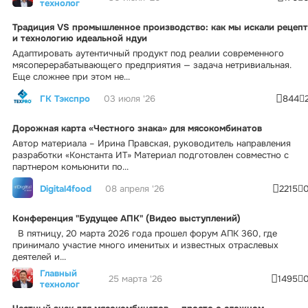
технолог
Традиция VS промышленное производство: как мы искали рецепт
и технологию идеальной ндуи
Адаптировать аутентичный продукт под реалии современного
мясоперерабатывающего предприятия — задача нетривиальная.
Еще сложнее при этом не...
ГК Тэкспро
03 июля '26
844
Дорожная карта «Честного знака» для мясокомбинатов
Автор материала – Ирина Правская, руководитель направления
разработки «Константа ИТ» Материал подготовлен совместно с
партнером комьюнити по...
Digital4food
08 апреля '26
2215
Конференция "Будущее АПК" (Видео выступлений)
В пятницу, 20 марта 2026 года прошел форум АПК 360, где
принимало участие много именитых и известных отраслевых
деятелей и...
Главный
25 марта '26
1495
технолог