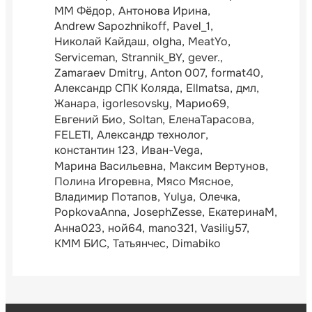
ММ Фёдор
Антонова Ирина
Andrew Sapozhnikoff
Pavel_1
Николай Кайдаш
olgha
MeatYo
Serviceman
Strannik_BY
gever.
Zamaraev Dmitry
Anton 007
format40
Александр СПК Коляда
Ellmatsa
дмл
Жанара
igorlesovsky
Марио69
Евгений Био
Soltan
ЕленаТарасова
FELETI
Александр технолог
константин 123
Иван-Vega
Марина Васильевна
Максим Вертунов
Полина Игоревна
Мясо Мясное
Владимир Потапов
Yulya
Олечка
PopkovaAnna
JosephZesse
ЕкатеринаМ
Анна023
ной64
mano321
Vasiliy57
КММ БИС
Татьянчес
Dimabiko