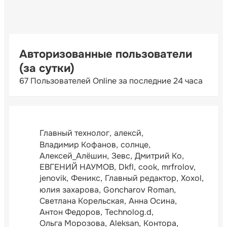
Авторизованные пользователи
(за сутки)
67 Пользователей Online за последние 24 часа
Главный технолог
алексй
Владимир Кофанов
солнце
Алексей_Алёшин
Зевс
Дмитрий Ко
ЕВГЕНИЙ НАУМОВ
Dkfl
cook
mrfrolov
jenovik
Феникс
Главный редактор
Xoxol
юлия захарова
Goncharov Roman
Светлана Корельская
Анна Осина
Антон Федоров
Technolog.d
Ольга Морозова
Aleksan
Контора