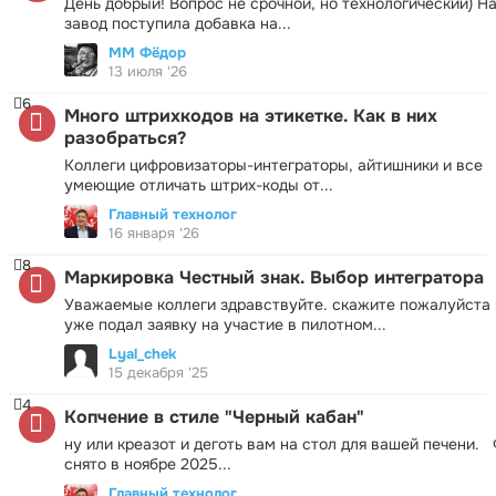
День добрый! Вопрос не срочной, но технологический) Н
завод поступила добавка на...
ММ Фёдор
13 июля '26
6
Много штрихкодов на этикетке. Как в них
разобраться?
Коллеги цифровизаторы-интеграторы, айтишники и все
умеющие отличать штрих-коды от...
Главный технолог
16 января '26
8
Маркировка Честный знак. Выбор интегратора
Уважаемые коллеги здравствуйте. скажите пожалуйста 
уже подал заявку на участие в пилотном...
Lyal_chek
15 декабря '25
4
Копчение в стиле "Черный кабан"
ну или креазот и деготь вам на стол для вашей печени.
снято в ноябре 2025...
Главный технолог