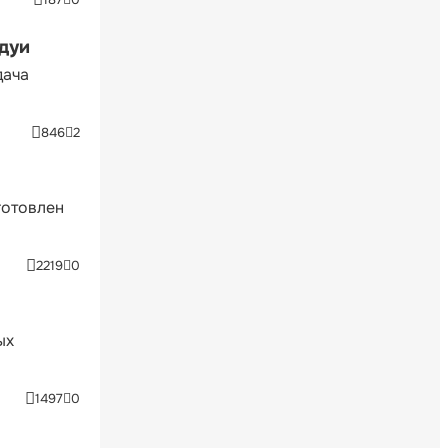
ндуи
дача
846
2
готовлен
2219
0
ых
1497
0