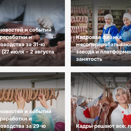
новостей и событий
реработки и
Кадровая физика
оводства за 31-ю
мясоперерабатываю
(27 июля – 2 августа
завода и платформе
)
занятость
новостей и событий
реработки и
оводства за 29-ю
Кадры решают все: 