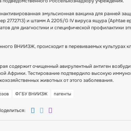
а подведомственного Россельхознадзору учреждения.
инактивированная эмульсионная вакцина для ранней защ
р 2772713) и штамм А 2205/G IV вируса ящура (Aphtae epi
атов для диагностики и специфической профилактики эт
нного ВНИИЗЖ, происходит в перевиваемых культурах кл
орая содержит очищенный авирулентный антиген возбуди
ной Африки. Тестирование подтвердило высокую иммуно
кохозяйственных животных от этого заболевания.
озов
ФГБУ ВНИИЗЖ
патенты
оделиться: