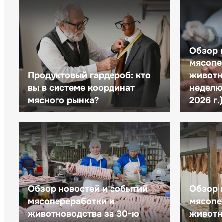
Обзор 
мясопе
Продуктовый гардероб: кто
животн
вы в системе координат
неделю 
мясного рынка?
2026 г.
Обзор новостей и событий
Обзор 
мясопереработки и
мясопе
животноводства за 30-ю
животн