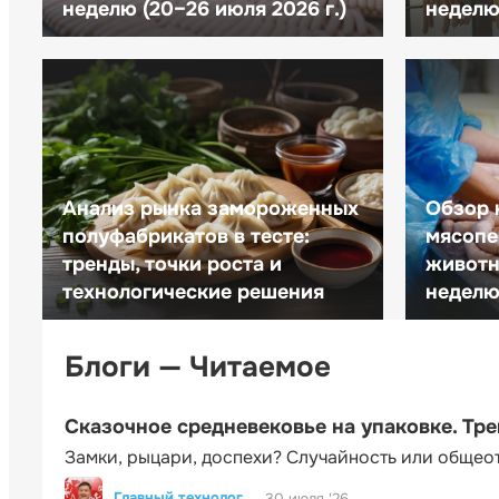
неделю (20–26 июля 2026 г.)
неделю 
Анализ рынка замороженных
Обзор 
полуфабрикатов в тесте:
мясопе
тренды, точки роста и
животн
технологические решения
неделю 
Блоги — Читаемое
Сказочное средневековье на упаковке. Тр
Замки, рыцари, доспехи? Случайность или общео
Главный технолог
30 июля '26