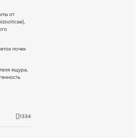
иты от
zooticae),
ого
еток почек
теля ящура,
генность
1334