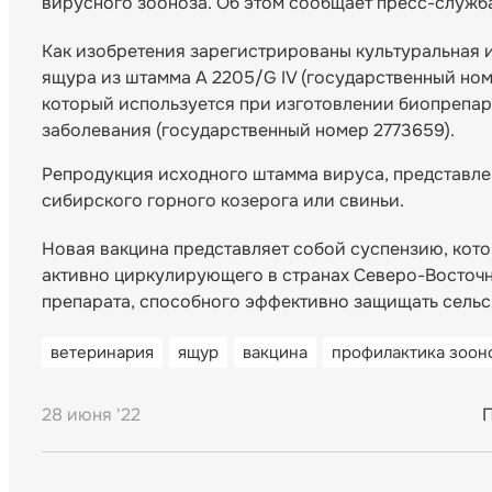
вирусного зооноза. Об этом сообщает пресс-служб
Как изобретения зарегистрированы культуральная 
ящура из штамма А 2205/G IV (государственный номе
который используется при изготовлении биопрепар
заболевания (государственный номер 2773659).
Репродукция исходного штамма вируса, представле
сибирского горного козерога или свиньи.
Новая вакцина представляет собой суспензию, кот
активно циркулирующего в странах Северо-Восточ
препарата, способного эффективно защищать сельс
ветеринария
ящур
вакцина
профилактика зоон
28 июня '22
П