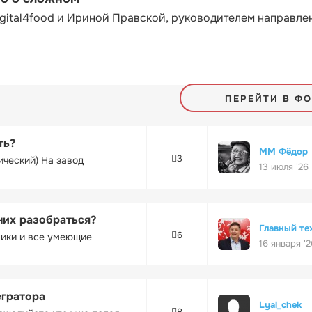
gital4food и Ириной Правской, руководителем направле
ПЕРЕЙТИ В Ф
ть?
ММ Фёдор
3
ический) На завод
13 июля '26
них разобраться?
Главный те
6
ники и все умеющие
16 января '2
егратора
Lyal_chek
8