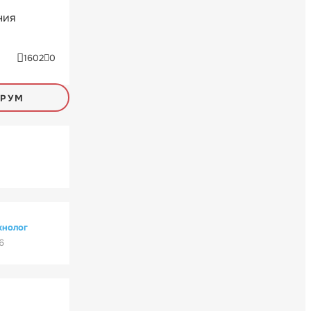
ния
1602
0
ОРУМ
хнолог
6