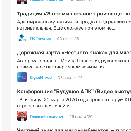
Традиция VS промышленное производство: 
Адаптировать аутентичный продукт под реалии 
нетривиальная. Еще сложнее при этом не...
ГК Тэкспро
03 июля '26
Дорожная карта «Честного знака» для мя
Автор материала – Ирина Правская, руководител
совместно с партнером комьюнити по...
Digital4food
08 апреля '26
Конференция "Будущее АПК" (Видео высту
В пятницу, 20 марта 2026 года прошел форум АП
отраслевых деятелей и...
Главный технолог
25 марта '26
Честный знак для мясокомбинатов — прос