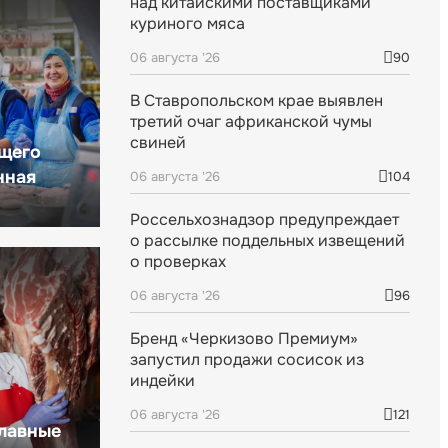
над китайскими поставщиками
куриного мяса
06 августа '26
90
В Ставропольском крае выявлен
третий очаг африканской чумы
свиней
щего
нная
06 августа '26
104
Россельхознадзор предупреждает
о рассылке поддельных извещений
о проверках
06 августа '26
96
Бренд «Черкизово Премиум»
запустил продажи сосисок из
индейки
06 августа '26
121
главные