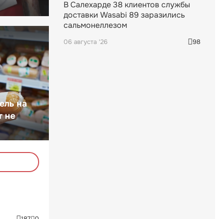
В Салехарде 38 клиентов службы
доставки Wasabi 89 заразились
сальмонеллезом
06 августа '26
98
ель на
т не
187
0