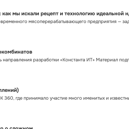
как мы искали рецепт и технологию идеальной 
современного мясоперерабатывающего предприятия — за
сокомбинатов
ь направления разработки «Константа ИТ» Материал под
плений)
К 360, где принимало участие много именитых и известн
то о сложном