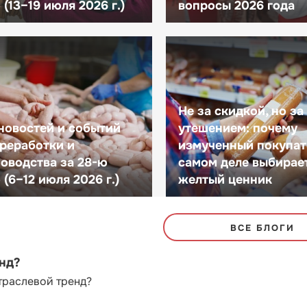
(13–19 июля 2026 г.)
вопросы 2026 года
Не за скидкой, но за
новостей и событий
утешением: почему
реработки и
измученный покупат
оводства за 28-ю
самом деле выбирае
(6–12 июля 2026 г.)
желтый ценник
ВСЕ БЛОГИ
енд?
траслевой тренд?