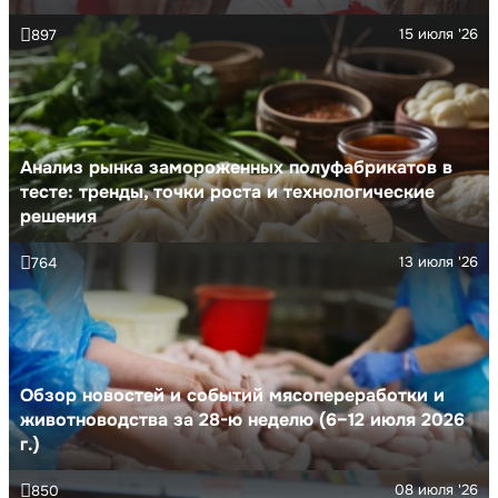
15 июля '26
897
Анализ рынка замороженных полуфабрикатов в
тесте: тренды, точки роста и технологические
решения
13 июля '26
764
Обзор новостей и событий мясопереработки и
животноводства за 28-ю неделю (6–12 июля 2026
г.)
08 июля '26
850