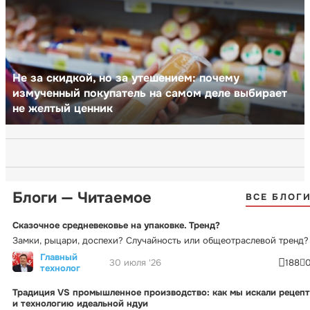
Не за скидкой, но за утешением: почему
измученный покупатель на самом деле выбирает
не желтый ценник
Блоги — Читаемое
ВСЕ БЛОГ
Сказочное средневековье на упаковке. Тренд?
Замки, рыцари, доспехи? Случайность или общеотраслевой тренд?
Главный
30 июля '26
188
технолог
Традиция VS промышленное производство: как мы искали рецепт
и технологию идеальной ндуи