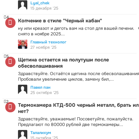
Lyal_chek
15 декабря '25
4
Копчение в стиле "Черный кабан"
ну или креазот и деготь вам на стол для вашей печени.
снято в ноябре 2025...
Главный технолог
27 ноября '25
5
Щетина остается на полутуши после
обесволашивания
Здравствуйте. Остаётся щетина после обесволашивания
Пробовали увеличение циклов, замену бил,...
Павел пан
25 октября '25
2
Термокамера КТД-500 черный металл, брать ил
нет?
Здравствуйте, уважаемые! Посоветуйте, пожалуйста.
Предлагают по 80000 рублей две термокамеры...
Талалихум
15 октября '25