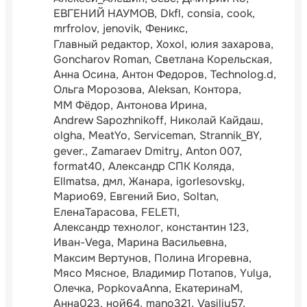
ЕВГЕНИЙ НАУМОВ
Dkfl
consia
cook
mrfrolov
jenovik
Феникс
Главный редактор
Xoxol
юлия захарова
Goncharov Roman
Светлана Корельская
Анна Осина
Антон Федоров
Technolog.d
Ольга Морозова
Aleksan
Контора
ММ Фёдор
Антонова Ирина
Andrew Sapozhnikoff
Николай Кайдаш
olgha
MeatYo
Serviceman
Strannik_BY
gever.
Zamaraev Dmitry
Anton 007
format40
Александр СПК Коляда
Ellmatsa
дмл
Жанара
igorlesovsky
Марио69
Евгений Био
Soltan
ЕленаТарасова
FELETI
Александр технолог
константин 123
Иван-Vega
Марина Васильевна
Максим Вертунов
Полина Игоревна
Мясо Мясное
Владимир Потапов
Yulya
Олечка
PopkovaAnna
ЕкатеринаМ
Анна023
ной64
mano321
Vasiliy57