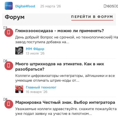
Digital4food
25 марта '26
1605
Форум
ПЕРЕЙТИ В ФОРУМ
3
Глюкозооксидаза - можно ли применять?
День добрый! Вопрос не срочной, но технологический) Н
завод поступила добавка на...
ММ Фёдор
13 июля '26
6
Много штрихкодов на этикетке. Как в них
разобраться?
Коллеги цифровизаторы-интеграторы, айтишники и все
умеющие отличать штрих-коды от...
Главный технолог
16 января '26
8
Маркировка Честный знак. Выбор интегратора
Уважаемые коллеги здравствуйте. скажите пожалуйста 
уже подал заявку на участие в пилотном...