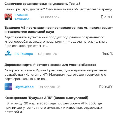
Сказочное средневековье на упаковке. Тренд?
Замки, рыцари, доспехи? Случайность или общеотраслевой тренд?
Главный
30 июля '26
253
технолог
Традиция VS промышленное производство: как мы искали рецепт
и технологию идеальной ндуи
Адаптировать аутентичный продукт под реалии современного
мясоперерабатывающего предприятия — задача нетривиальная.
Еще сложнее при этом не...
ГК Тэкспро
03 июля '26
897
Дорожная карта «Честного знака» для мясокомбинатов
Автор материала – Ирина Правская, руководитель направления
разработки «Константа ИТ» Материал подготовлен совместно с
партнером комьюнити по...
Digital4food
08 апреля '26
2264
Конференция "Будущее АПК" (Видео выступлений)
В пятницу, 20 марта 2026 года прошел форум АПК 360, где
принимало участие много именитых и известных отраслевых
деятелей и...