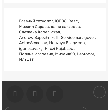
Главный технолог
ЮГ08
Зевс
Михаил Сараев
юлия захарова
Светлана Корельская
Andrew Sapozhnikoff
Serviceman
gever.
AntonSemenov
Нетычук Владимир
igorlesovsky
Firuzi Rajabzoda
Полина Игоревна
Михаил89
Leptodor
Ильшат