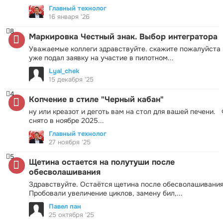
Главный технолог
16 января '26
8
Маркировка Честный знак. Выбор интегратора
Уважаемые коллеги здравствуйте. скажите пожалуйста 
уже подал заявку на участие в пилотном...
Lyal_chek
15 декабря '25
4
Копчение в стиле "Черный кабан"
ну или креазот и деготь вам на стол для вашей печени.
снято в ноябре 2025...
Главный технолог
27 ноября '25
5
Щетина остается на полутуши после
обесволашивания
Здравствуйте. Остаётся щетина после обесволашивания
Пробовали увеличение циклов, замену бил,...
Павел пан
25 октября '25