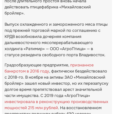
после длительного простоя вновь начала
действовать птицефабрика «Михайловский
бройлер».
Выпуск охлажденного и замороженного мяса птицы
под прежней торговой маркой по соглашению с
КРДВ возобновила дочерняя компания
дальневосточного мясоперерабатывающего
холдинга «Ратимир» — ООО «АгроПтица» — в
статусе резидента свободного порта Владивосток.
Градообразующее предприятие,
признанное
банкротом в 2016 году
, фактически бездействовало
с 2018-го. В ноябре на активы ЗАО «Михайловский
бройлер» зашел новый инвестор, но их перезапуску
долгое время препятствовал арест значительной
части имущества. С 2019 года «АгроПтица»
инвестировала в реконструкцию производственных
мощностей 215 млн рублей
. На восстановленном
предприятии получили работу 430 человек.