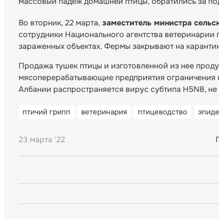
массовый падеж домашней птицы, обратились за по
Во вторник, 22 марта,
заместитель министра сельск
сотрудники Национального агентства ветеринарии 
зараженных объектах. Фермы закрывают на карантин
Продажа тушек птицы и изготовленной из нее проду
мясоперерабатывающие предприятия ограничения 
Албании распространяется вирус субтипа H5N8, не
птичий грипп
ветеринария
птицеводство
эпиде
23 марта '22