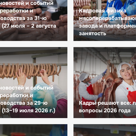
новостей и событий
реработки и
Кадровая физика
оводства за 31-ю
мясоперерабатываю
(27 июля – 2 августа
завода и платформе
)
занятость
новостей и событий
реработки и
оводства за 29-ю
Кадры решают все: 
(13–19 июля 2026 г.)
вопросы 2026 года