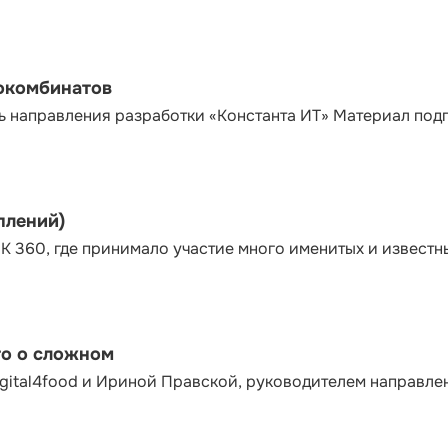
сокомбинатов
ь направления разработки «Константа ИТ» Материал под
плений)
К 360, где принимало участие много именитых и известн
то о сложном
gital4food и Ириной Правской, руководителем направле