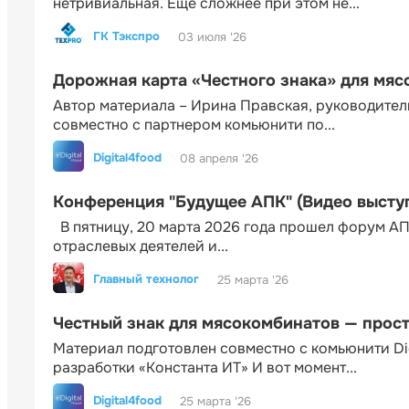
нетривиальная. Еще сложнее при этом не...
ГК Тэкспро
03 июля '26
Дорожная карта «Честного знака» для мя
Автор материала – Ирина Правская, руководител
совместно с партнером комьюнити по...
Digital4food
08 апреля '26
Конференция "Будущее АПК" (Видео высту
В пятницу, 20 марта 2026 года прошел форум АП
отраслевых деятелей и...
Главный технолог
25 марта '26
Честный знак для мясокомбинатов — прос
Материал подготовлен совместно с комьюнити Di
разработки «Константа ИТ» И вот момент...
Digital4food
25 марта '26