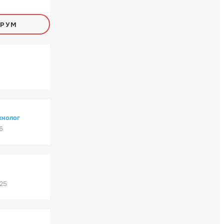
ОРУМ
хнолог
6
'25