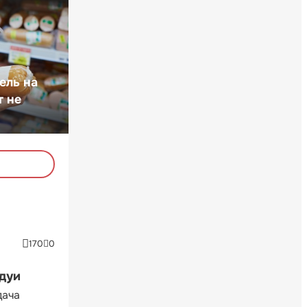
ель на
т не
170
0
ндуи
дача