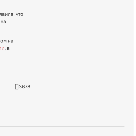
явила, что
 на
том на
ии
, в
3678