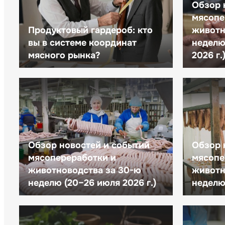
Обзор 
мясопе
Продуктовый гардероб: кто
животн
вы в системе координат
неделю 
мясного рынка?
2026 г.
Обзор новостей и событий
Обзор 
мясопереработки и
мясопе
животноводства за 30-ю
животн
неделю (20–26 июля 2026 г.)
неделю 