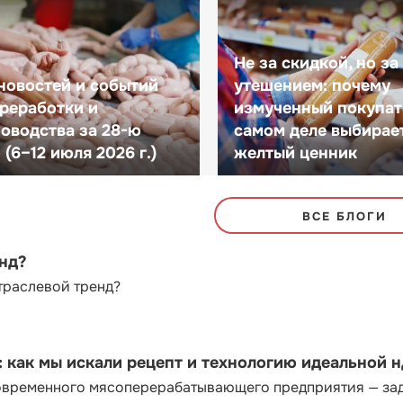
Не за скидкой, но за
новостей и событий
утешением: почему
реработки и
измученный покупат
оводства за 28-ю
самом деле выбирае
(6–12 июля 2026 г.)
желтый ценник
ВСЕ БЛОГИ
енд?
траслевой тренд?
как мы искали рецепт и технологию идеальной 
современного мясоперерабатывающего предприятия — за