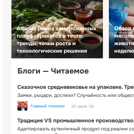
Анализ рынка замороженных
Обзор 
полуфабрикатов в тесте:
мясопе
тренды, точки роста и
животн
технологические решения
неделю 
Блоги — Читаемое
Сказочное средневековье на упаковке. Тр
Замки, рыцари, доспехи? Случайность или общео
Главный технолог
30 июля '26
Традиция VS промышленное производство: 
Адаптировать аутентичный продукт под реалии 