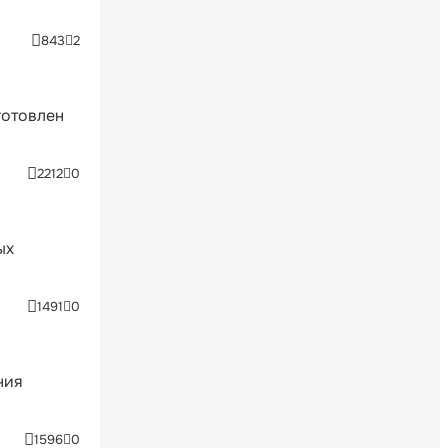
843
2
готовлен
2212
0
ых
1491
0
ния
1596
0