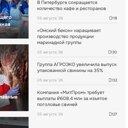
В Петербурге сокращается
количество кафе и ресторанов
щего
05 августа '26
118
нная
«Омский бекон» наращивает
производство продукции
маринадной группы
05 августа '26
130
Группа АГРОЭКО увеличила выпуск
упакованной свинины на 35%
05 августа '26
132
Компания «МитПром» требует
главные
выплаты ₽608,4 млн за изъятое
поголовье свиней
05 августа '26
127