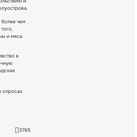
ольствию и
олуострова.
 более чем
того,
ны и мяса
евство в
очную
ндская
х опросах
3765