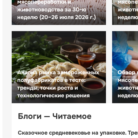
мясопереработки и
мясопе
животноводства за 30-ю
животн
неделю (20–26 июля 2026 г.)
неделю 
Анализ рынка замороженных
Обзор 
полуфабрикатов в тесте:
мясопе
тренды, точки роста и
животн
технологические решения
неделю 
Блоги — Читаемое
Сказочное средневековье на упаковке. Тр