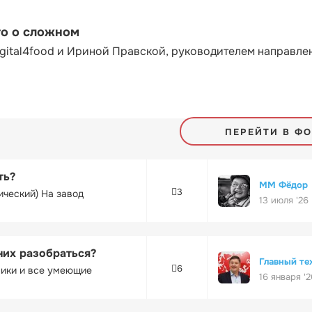
то о сложном
gital4food и Ириной Правской, руководителем направле
ПЕРЕЙТИ В Ф
ть?
ММ Фёдор
3
ический) На завод
13 июля '26
них разобраться?
Главный те
6
ники и все умеющие
16 января '2