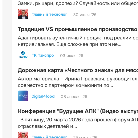
Замки, рыцари, доспехи? Случайность или общео
Главный технолог
30 июля '26
Традиция VS промышленное производство: 
Адаптировать аутентичный продукт под реалии 
нетривиальная. Еще сложнее при этом не...
ГК Тэкспро
03 июля '26
Дорожная карта «Честного знака» для мя
Автор материала – Ирина Правская, руководител
совместно с партнером комьюнити по...
Digital4food
08 апреля '26
Конференция "Будущее АПК" (Видео высту
В пятницу, 20 марта 2026 года прошел форум АП
отраслевых деятелей и...
Главный технолог
25 марта '26