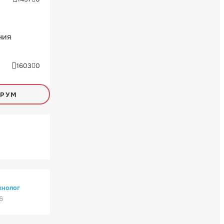
ния
1603
0
ОРУМ
хнолог
6