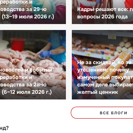
реработки и
оводства за 29-ю
Кадры решают все: 
(13–19 июля 2026 г.)
вопросы 2026 года
Не за скидкой, но за
новостей и событий
утешением: почему
реработки и
измученный покупат
оводства за 28-ю
самом деле выбирае
(6–12 июля 2026 г.)
желтый ценник
ВСЕ БЛОГИ
енд?