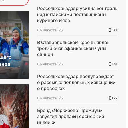
СЕ
Россельхознадзор усилил контроль
над китайскими поставщиками
куриного мяса
06 августа '26
133
В Ставропольском крае выявлен
третий очаг африканской чумы
свиней
щего
нная
06 августа '26
124
Россельхознадзор предупреждает
о рассылке поддельных извещений
о проверках
06 августа '26
122
Бренд «Черкизово Премиум»
запустил продажи сосисок из
индейки