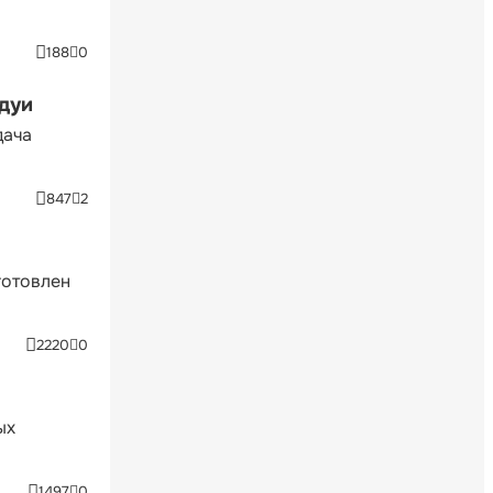
188
0
ндуи
дача
847
2
готовлен
2220
0
ых
1497
0