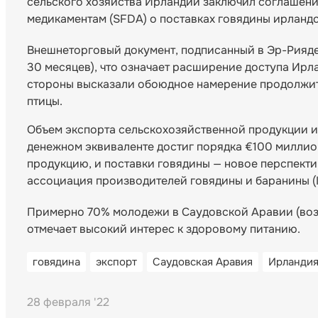
сельского хозяйства Ирландии заключил соглашен
медикаментам (SFDA) о поставках говядины ирланд
Внешнеторговый документ, подписанный в Эр-Рияде,
30 месяцев), что означает расширение доступа Ирл
стороны высказали обоюдное намерение продолжить
птицы.
Объем экспорта сельскохозяйственной продукции и
денежном эквиваленте достиг порядка €100 миллио
продукцию, и поставки говядины — новое перспект
ассоциация производителей говядины и баранины (
Примерно 70% молодежи в Саудовской Аравии (возра
отмечает высокий интерес к здоровому питанию.
говядина
экспорт
Саудовская Аравия
Ирланди
28 февраля '22