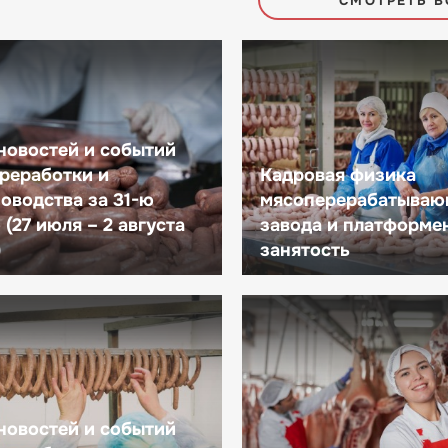
СМОТРЕТЬ В
новостей и событий
реработки и
Кадровая физика
оводства за 31-ю
мясоперерабатываю
(27 июля – 2 августа
завода и платформе
)
занятость
новостей и событий