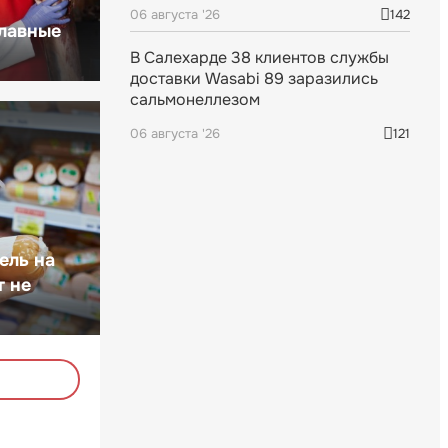
06 августа '26
142
главные
В Салехарде 38 клиентов службы
доставки Wasabi 89 заразились
сальмонеллезом
06 августа '26
121
ель на
т не