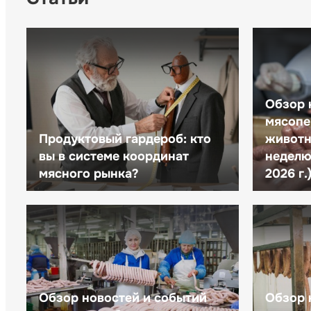
Обзор 
мясопе
Продуктовый гардероб: кто
животн
вы в системе координат
неделю 
мясного рынка?
2026 г.
Обзор новостей и событий
Обзор 