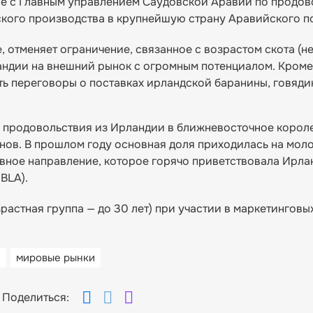
ие с Главным управлением Саудовской Аравии по продов
ского производства в крупнейшую страну Аравийского п
 отменяет ограничение, связанное с возрастом скота (не
андии на внешний рынок с огромным потенциалом. Кроме 
 переговоры о поставках ирландской баранины, говяди
 продовольствия из Ирландии в ближневосточное корол
нов. В прошлом году основная доля приходилась на мол
ивное направление, которое горячо приветствовала Ирла
IBLA).
стная группа — до 30 лет) при участии в маркетинговы
я
мировые рынки
Поделиться: