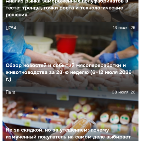
Анализ рынка замороженных полуфабрикатов в
тесте: тренды, точки роста и технологические
решения
13 июля '26
754
Обзор новостей и событий мясопереработки и
животноводства за 28-ю неделю (6–12 июля 2026
г.)
08 июля '26
841
Не за скидкой, но за утешением: почему
измученный покупатель на самом деле выбирает