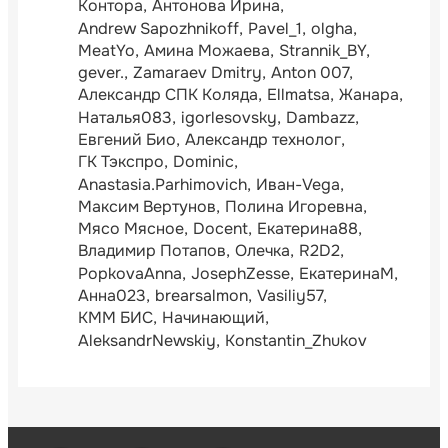
Контора
Антонова Ирина
Andrew Sapozhnikoff
Pavel_1
olgha
MeatYo
Амина Можаева
Strannik_BY
gever.
Zamaraev Dmitry
Anton 007
Александр СПК Коляда
Ellmatsa
Жанара
Наталья083
igorlesovsky
Dambazz
Евгений Био
Александр технолог
ГК Тэкспро
Dominic
Anastasia.Parhimovich
Иван-Vega
Максим Вертунов
Полина Игоревна
Мясо Мясное
Docent
Екатерина88
Владимир Потапов
Олечка
R2D2
PopkovaAnna
JosephZesse
ЕкатеринаМ
Анна023
brearsalmon
Vasiliy57
КММ БИС
Начинающий
AleksandrNewskiy
Konstantin_Zhukov