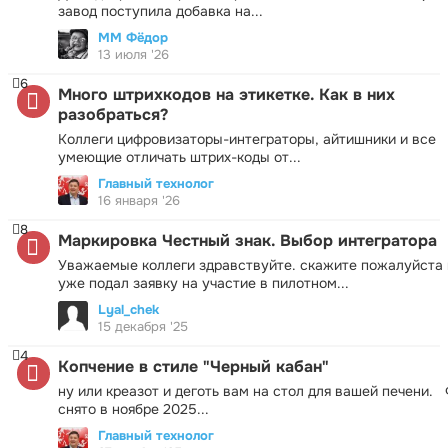
завод поступила добавка на...
ММ Фёдор
13 июля '26
6
Много штрихкодов на этикетке. Как в них
разобраться?
Коллеги цифровизаторы-интеграторы, айтишники и все
умеющие отличать штрих-коды от...
Главный технолог
16 января '26
8
Маркировка Честный знак. Выбор интегратора
Уважаемые коллеги здравствуйте. скажите пожалуйста 
уже подал заявку на участие в пилотном...
Lyal_chek
15 декабря '25
4
Копчение в стиле "Черный кабан"
ну или креазот и деготь вам на стол для вашей печени.
снято в ноябре 2025...
Главный технолог