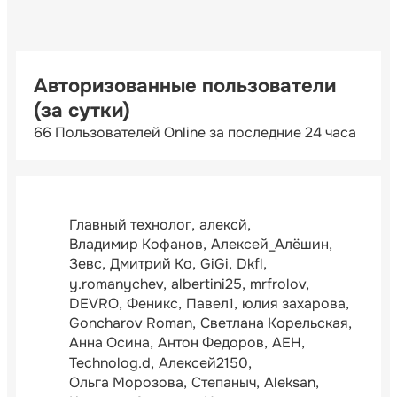
Авторизованные пользователи
(за сутки)
66 Пользователей Online за последние 24 часа
Главный технолог
алексй
Владимир Кофанов
Алексей_Алёшин
Зевс
Дмитрий Ко
GiGi
Dkfl
y.romanychev
albertini25
mrfrolov
DEVRO
Феникс
Павел1
юлия захарова
Goncharov Roman
Светлана Корельская
Анна Осина
Антон Федоров
АЕН
Technolog.d
Алексей2150
Ольга Морозова
Степаныч
Aleksan