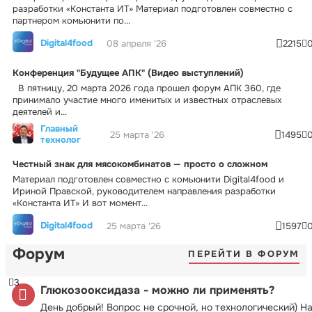
разработки «Константа ИТ» Материал подготовлен совместно с
партнером комьюнити по...
Digital4food
08 апреля '26
2215
Конференция "Будущее АПК" (Видео выступлений)
В пятницу, 20 марта 2026 года прошел форум АПК 360, где
принимало участие много именитых и известных отраслевых
деятелей и...
Главный
25 марта '26
1495
технолог
Честный знак для мясокомбинатов — просто о сложном
Материал подготовлен совместно с комьюнити Digital4food и
Ириной Правской, руководителем направления разработки
«Константа ИТ» И вот момент...
Digital4food
25 марта '26
1597
Форум
ПЕРЕЙТИ В ФОРУМ
3
Глюкозооксидаза - можно ли применять?
День добрый! Вопрос не срочной, но технологический) Н