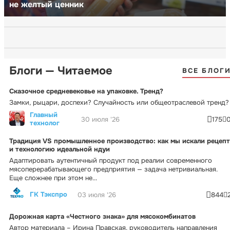
не желтый ценник
Блоги — Читаемое
ВСЕ БЛОГ
Сказочное средневековье на упаковке. Тренд?
Замки, рыцари, доспехи? Случайность или общеотраслевой тренд?
Главный
30 июля '26
175
технолог
Традиция VS промышленное производство: как мы искали рецепт
и технологию идеальной ндуи
Адаптировать аутентичный продукт под реалии современного
мясоперерабатывающего предприятия — задача нетривиальная.
Еще сложнее при этом не...
ГК Тэкспро
03 июля '26
844
Дорожная карта «Честного знака» для мясокомбинатов
Автор материала – Ирина Правская, руководитель направления