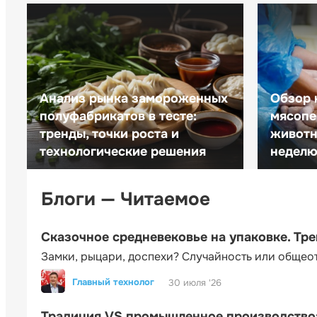
Анализ рынка замороженных
Обзор 
полуфабрикатов в тесте:
мясопе
тренды, точки роста и
животн
технологические решения
неделю 
Блоги — Читаемое
Сказочное средневековье на упаковке. Тр
Замки, рыцари, доспехи? Случайность или общео
Главный технолог
30 июля '26
Традиция VS промышленное производство: 