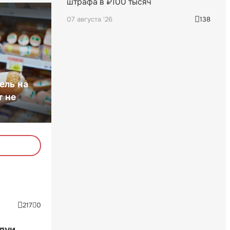
штрафа в ₽100 тысяч
07 августа '26
138
ель на
т не
217
0
ндуи