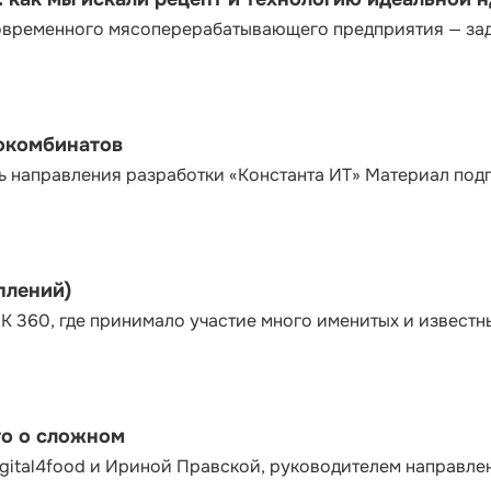
современного мясоперерабатывающего предприятия — за
сокомбинатов
ь направления разработки «Константа ИТ» Материал под
плений)
К 360, где принимало участие много именитых и известн
то о сложном
gital4food и Ириной Правской, руководителем направле