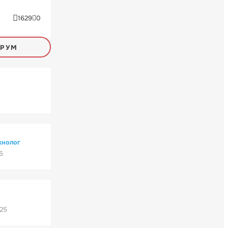
1629
0
ОРУМ
хнолог
6
'25