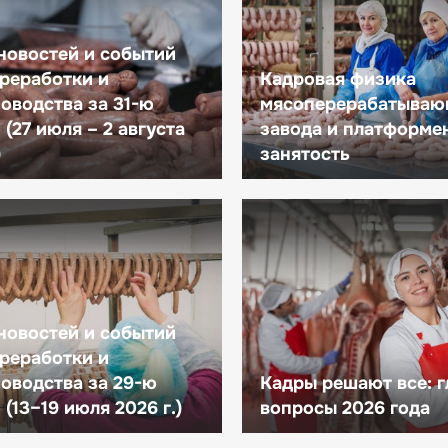
новостей и событий
реработки и
Кадровая физика
оводства за 31-ю
мясоперерабатываю
(27 июля – 2 августа
завода и платформе
)
занятость
новостей и событий
реработки и
оводства за 29-ю
Кадры решают все: 
(13–19 июля 2026 г.)
вопросы 2026 года