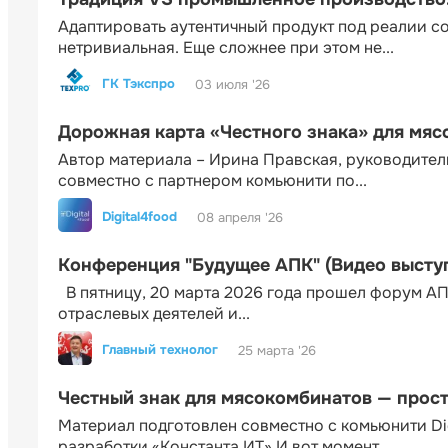
Адаптировать аутентичный продукт под реалии 
нетривиальная. Еще сложнее при этом не...
ГК Тэкспро
03 июля '26
Дорожная карта «Честного знака» для мя
Автор материала – Ирина Правская, руководител
совместно с партнером комьюнити по...
Digital4food
08 апреля '26
Конференция "Будущее АПК" (Видео высту
В пятницу, 20 марта 2026 года прошел форум АП
отраслевых деятелей и...
Главный технолог
25 марта '26
Честный знак для мясокомбинатов — прос
Материал подготовлен совместно с комьюнити Di
разработки «Константа ИТ» И вот момент...