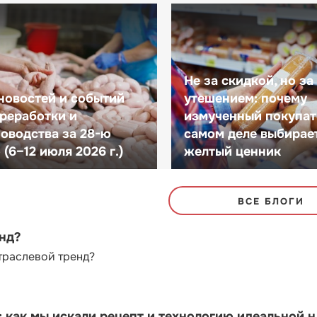
Не за скидкой, но за
новостей и событий
утешением: почему
реработки и
измученный покупат
оводства за 28-ю
самом деле выбирае
(6–12 июля 2026 г.)
желтый ценник
ВСЕ БЛОГИ
енд?
траслевой тренд?
как мы искали рецепт и технологию идеальной 