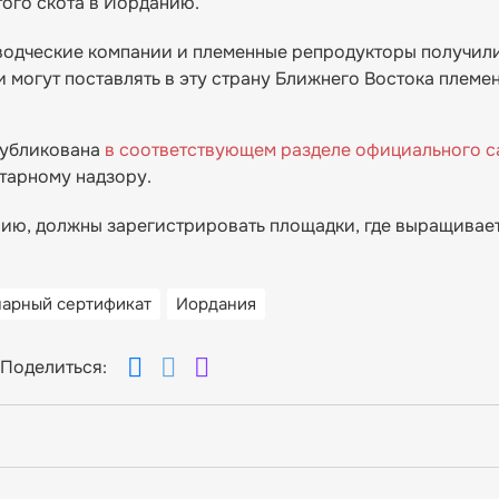
того скота в Иорданию.
одческие компании и племенные репродукторы получили
могут поставлять в эту страну Ближнего Востока племе
.
публикована
в соответствующем разделе официального с
тарному надзору.
ию, должны зарегистрировать площадки, где выращиваетс
нарный сертификат
Иордания
Поделиться: