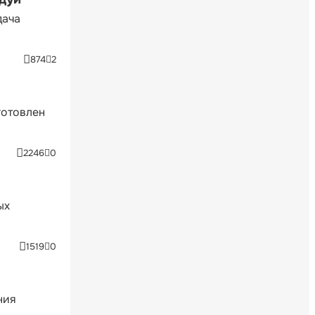
дача
874
2
готовлен
2246
0
ых
1519
0
ния