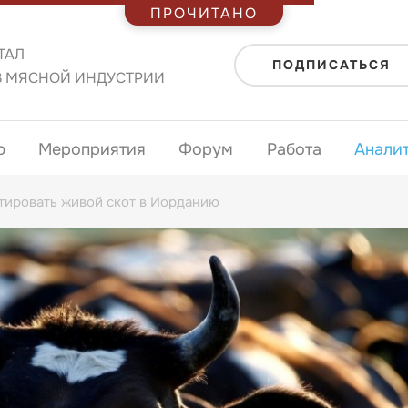
ПРОЧИТАНО
ТАЛ
ПОДПИСАТЬСЯ
В МЯСНОЙ ИНДУСТРИИ
ю
Мероприятия
Форум
Работа
Анали
тировать живой скот в Иорданию