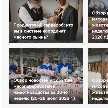
Обзор 
мясопе
Продуктовый гардероб: кто
животн
вы в системе координат
неделю 
мясного рынка?
2026 г.
Обзор новостей и событий
Обзор 
мясопереработки и
мясопе
животноводства за 30-ю
животн
неделю (20–26 июля 2026 г.)
неделю 