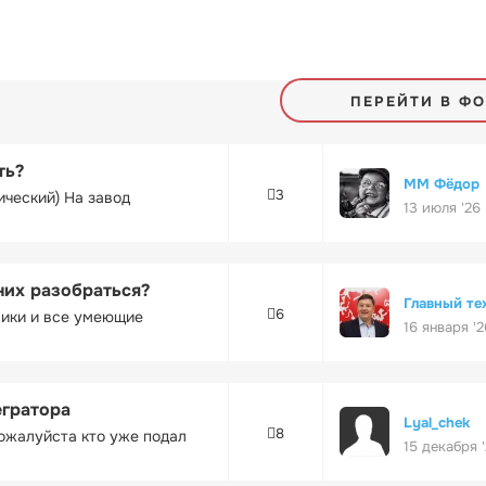
ПЕРЕЙТИ В Ф
ть?
ММ Фёдор
3
ический) На завод
13 июля '26
них разобраться?
Главный те
6
ники и все умеющие
16 января '2
егратора
Lyal_chek
8
ожалуйста кто уже подал
15 декабря 