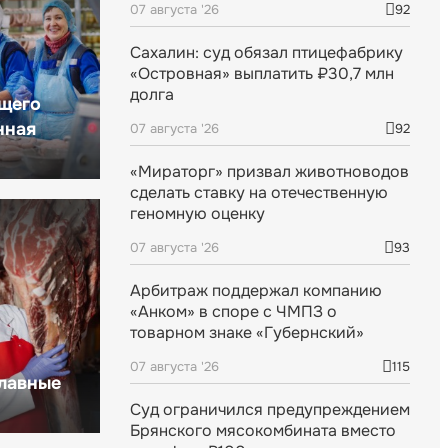
07 августа '26
92
Сахалин: суд обязал птицефабрику
«Островная» выплатить ₽30,7 млн
долга
щего
нная
07 августа '26
92
«Мираторг» призвал животноводов
сделать ставку на отечественную
геномную оценку
07 августа '26
93
Арбитраж поддержал компанию
«Анком» в споре с ЧМПЗ о
товарном знаке «Губернский»
07 августа '26
115
главные
Суд ограничился предупреждением
Брянского мясокомбината вместо