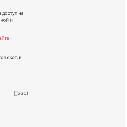
 доступ на
нной и
айта
я скот, в
3301