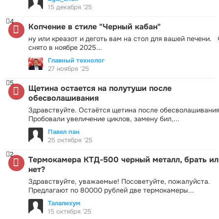
15 декабря '25
4
Копчение в стиле "Черный кабан"
ну или креазот и деготь вам на стол для вашей печени.
снято в ноябре 2025...
Главный технолог
27 ноября '25
5
Щетина остается на полутуши после
обесволашивания
Здравствуйте. Остаётся щетина после обесволашивания
Пробовали увеличение циклов, замену бил,...
Павел пан
25 октября '25
2
Термокамера КТД-500 черный металл, брать ил
нет?
Здравствуйте, уважаемые! Посоветуйте, пожалуйста.
Предлагают по 80000 рублей две термокамеры...
Талалихум
15 октября '25