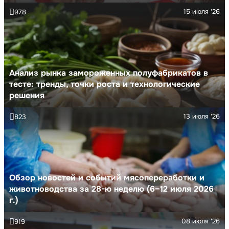
15 июля '26
978
Анализ рынка замороженных полуфабрикатов в
тесте: тренды, точки роста и технологические
решения
13 июля '26
823
Обзор новостей и событий мясопереработки и
животноводства за 28-ю неделю (6–12 июля 2026
г.)
08 июля '26
919