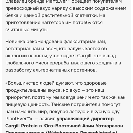
Владелец бренда PlantEver™ обещает покупателям
превосходный вкус наряду с высоким содержанием
белка и ценной растительной клетчатки. На
приготовление наггетсов им потребуются
считанные минуты.
Новинка рекомендована флекситарианцам,
вегетарианцам и всем, кто задумывается об
экологии планеты, утверждает Cargill, это вклад
глобального мясоперерабатывающего холдинга в
разработку альтернативных протеинов.
«Большинство людей думают, что здоровые
продукты лишены вкуса, но вкус — это наш
приоритет, поэтому мы всегда ценим его так же, как
пищевую ценность. Тайские потребители помогут
нам изменить мир, покупая легкую и вкусную еду
PlantEver™», — заявил
управляющий директор
Cargill Protein в Юго-Восточной Азии Уотчарапон
Прасопкиатпока (Watcharapon Prasopkiatpoka)
.