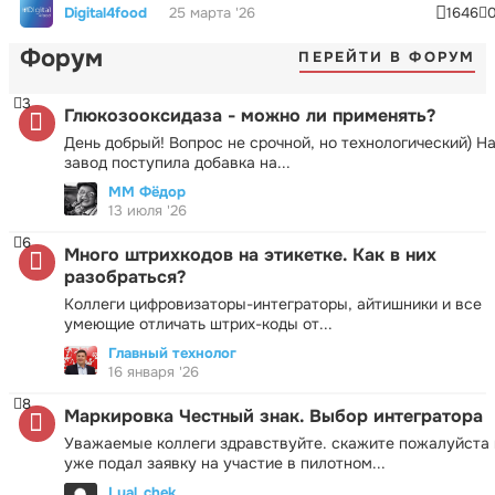
Digital4food
25 марта '26
1646
Форум
ПЕРЕЙТИ В ФОРУМ
3
Глюкозооксидаза - можно ли применять?
День добрый! Вопрос не срочной, но технологический) Н
завод поступила добавка на...
ММ Фёдор
13 июля '26
6
Много штрихкодов на этикетке. Как в них
разобраться?
Коллеги цифровизаторы-интеграторы, айтишники и все
умеющие отличать штрих-коды от...
Главный технолог
16 января '26
8
Маркировка Честный знак. Выбор интегратора
Уважаемые коллеги здравствуйте. скажите пожалуйста 
уже подал заявку на участие в пилотном...
Lyal_chek