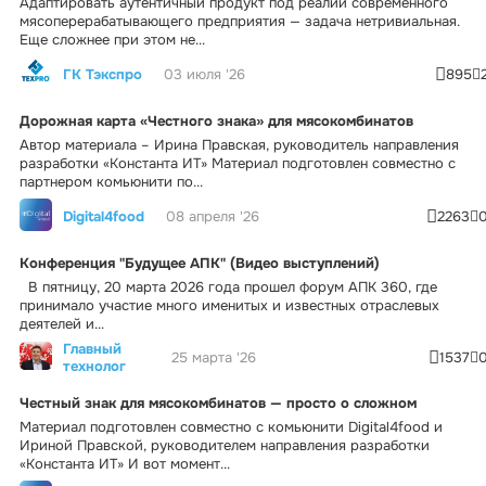
Адаптировать аутентичный продукт под реалии современного
мясоперерабатывающего предприятия — задача нетривиальная.
Еще сложнее при этом не...
ГК Тэкспро
03 июля '26
895
Дорожная карта «Честного знака» для мясокомбинатов
Автор материала – Ирина Правская, руководитель направления
разработки «Константа ИТ» Материал подготовлен совместно с
партнером комьюнити по...
Digital4food
08 апреля '26
2263
Конференция "Будущее АПК" (Видео выступлений)
В пятницу, 20 марта 2026 года прошел форум АПК 360, где
принимало участие много именитых и известных отраслевых
деятелей и...
Главный
25 марта '26
1537
технолог
Честный знак для мясокомбинатов — просто о сложном
Материал подготовлен совместно с комьюнити Digital4food и
Ириной Правской, руководителем направления разработки
«Константа ИТ» И вот момент...