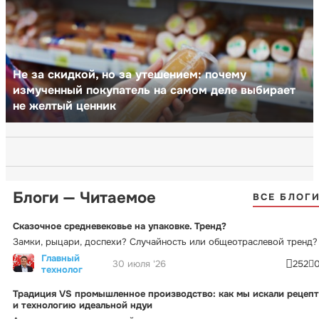
Не за скидкой, но за утешением: почему
измученный покупатель на самом деле выбирает
не желтый ценник
Блоги — Читаемое
ВСЕ БЛОГ
Сказочное средневековье на упаковке. Тренд?
Замки, рыцари, доспехи? Случайность или общеотраслевой тренд?
Главный
30 июля '26
252
технолог
Традиция VS промышленное производство: как мы искали рецепт
и технологию идеальной ндуи