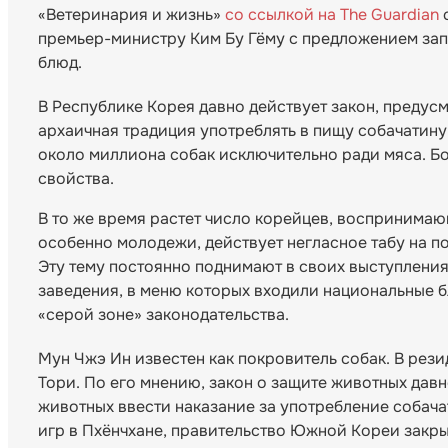
«Ветеринария и жизнь»
со ссылкой на The Guardian
с
премьер-министру Ким Бу Гёму с предложением зап
блюд.
В Республике Корея давно действует закон, преду
архаичная традиция употреблять в пищу собачатину
около миллиона собак исключительно ради мяса. Б
свойства.
В то же время растет число корейцев, воспринимаю
особенно молодежи, действует негласное табу на по
Эту тему постоянно поднимают в своих выступлени
заведения, в меню которых входили национальные б
«серой зоне» законодательства.
Мун Чжэ Ин известен как покровитель собак. В рези
Тори. По его мнению, закон о защите животных дав
животных ввести наказание за употребление собача
игр в Пхёнчхане, правительство Южной Кореи закр