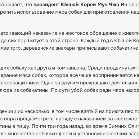
ообщает, что
президент Южной Кореи Мун Чжэ Ин
обра
ретить использование мяса собак для приготовления на
сматривающий наказание на жестокое обращение с живот
 до сих пор бытует в этой стране. Каждый год в Южной К
олее того, деревенские знахари приписывают собачатине
щих собаку как друга и компаньона. Среди продвинутых 
едание мяса собак, которое все чаще воспринимается ка
ях зоозащитники. Одно за другим прекращают деятельнос
люда из собачатины. По сути убой собак ради мяса наход
денции их несколько, в том числе взятый из приюта пес п
но пора предусмотреть: наряду с наказанием за жестокое
тины в пищу. Почти три года назад, во время Зимних Ол
ыло множество собачьих ферм и установило жесткий запр