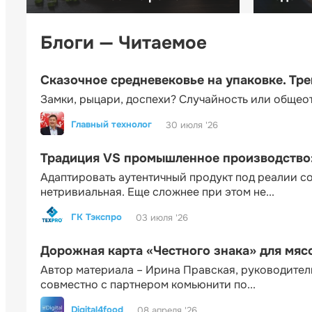
Блоги — Читаемое
Сказочное средневековье на упаковке. Тр
Замки, рыцари, доспехи? Случайность или общео
Главный технолог
30 июля '26
Традиция VS промышленное производство: 
Адаптировать аутентичный продукт под реалии 
нетривиальная. Еще сложнее при этом не...
ГК Тэкспро
03 июля '26
Дорожная карта «Честного знака» для мя
Автор материала – Ирина Правская, руководител
совместно с партнером комьюнити по...
Digital4food
08 апреля '26