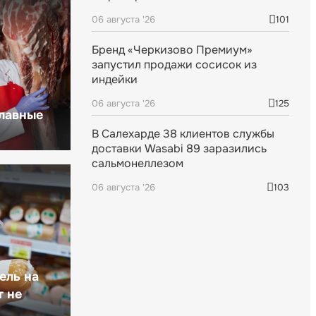
06 августа '26
101
Бренд «Черкизово Премиум»
запустил продажи сосисок из
индейки
06 августа '26
125
главные
В Салехарде 38 клиентов службы
доставки Wasabi 89 заразились
сальмонеллезом
06 августа '26
103
ель на
т не