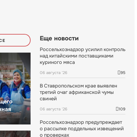
Еще новости
СЕ
Россельхознадзор усилил контроль
над китайскими поставщиками
куриного мяса
06 августа '26
95
В Ставропольском крае выявлен
третий очаг африканской чумы
свиней
щего
нная
06 августа '26
109
Россельхознадзор предупреждает
о рассылке поддельных извещений
о проверках