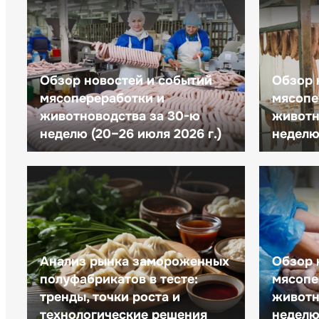
Обзор новостей и событий
Обзор 
мясопереработки и
мясопе
животноводства за 30-ю
животн
неделю (20–26 июля 2026 г.)
неделю 
Анализ рынка замороженных
Обзор 
полуфабрикатов в тесте:
мясопе
тренды, точки роста и
животн
технологические решения
неделю 