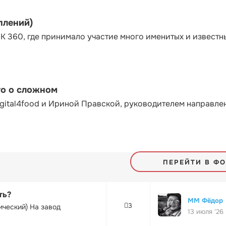
плений)
К 360, где принимало участие много именитых и известн
то о сложном
gital4food и Ириной Правской, руководителем направле
ПЕРЕЙТИ В Ф
ть?
ММ Фёдор
3
ический) На завод
13 июля '26