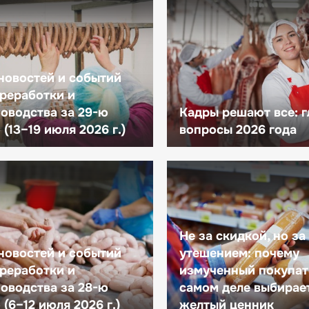
новостей и событий
реработки и
оводства за 29-ю
Кадры решают все: 
(13–19 июля 2026 г.)
вопросы 2026 года
Не за скидкой, но за
новостей и событий
утешением: почему
реработки и
измученный покупат
оводства за 28-ю
самом деле выбирае
(6–12 июля 2026 г.)
желтый ценник