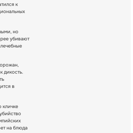
тился к
циональных
ными, но
орее убивают
 лечебные
горожан,
к дикость.
ть
ится в
о кличке
 убийство
импийских
ет на блюда