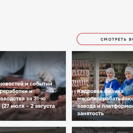
СМОТРЕТЬ В
новостей и событий
реработки и
Кадровая физика
оводства за 31-ю
мясоперерабатываю
(27 июля – 2 августа
завода и платформе
)
занятость