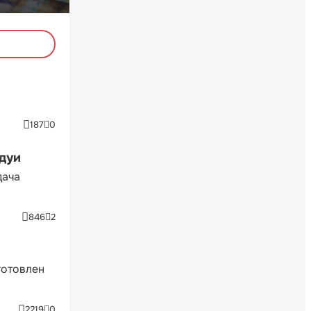
187
0
ндуи
дача
846
2
готовлен
2219
0