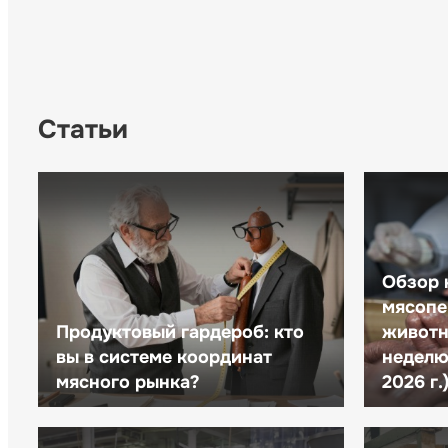
Статьи
Обзор 
мясопе
Продуктовый гардероб: кто
животн
вы в системе координат
неделю 
мясного рынка?
2026 г.