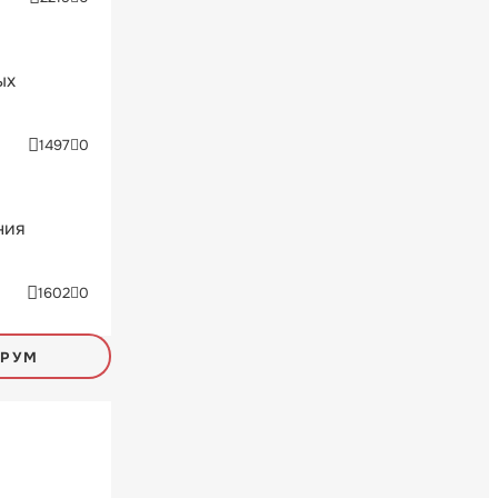
ых
1497
0
ния
1602
0
ОРУМ