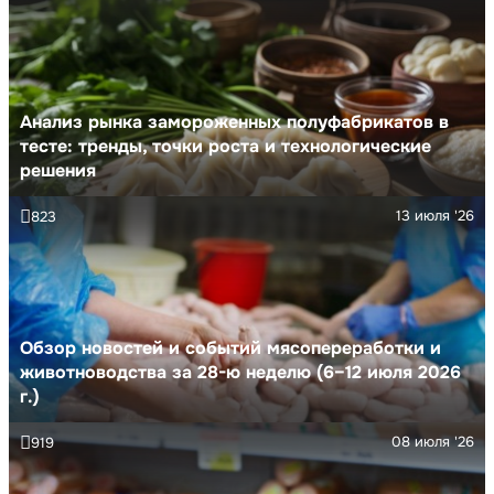
Анализ рынка замороженных полуфабрикатов в
тесте: тренды, точки роста и технологические
решения
13 июля '26
823
Обзор новостей и событий мясопереработки и
животноводства за 28-ю неделю (6–12 июля 2026
г.)
08 июля '26
919