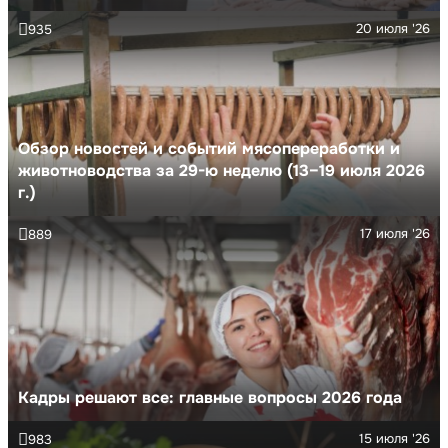
20 июля '26
935
Обзор новостей и событий мясопереработки и
животноводства за 29-ю неделю (13–19 июля 2026
г.)
17 июля '26
889
Кадры решают все: главные вопросы 2026 года
15 июля '26
983