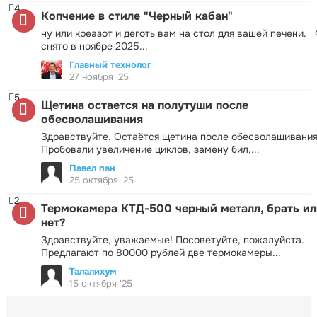
4
Копчение в стиле "Черный кабан"
ну или креазот и деготь вам на стол для вашей печени.
снято в ноябре 2025...
Главный технолог
27 ноября '25
5
Щетина остается на полутуши после
обесволашивания
Здравствуйте. Остаётся щетина после обесволашивания
Пробовали увеличение циклов, замену бил,...
Павел пан
25 октября '25
2
Термокамера КТД-500 черный металл, брать ил
нет?
Здравствуйте, уважаемые! Посоветуйте, пожалуйста.
Предлагают по 80000 рублей две термокамеры...
Талалихум
15 октября '25