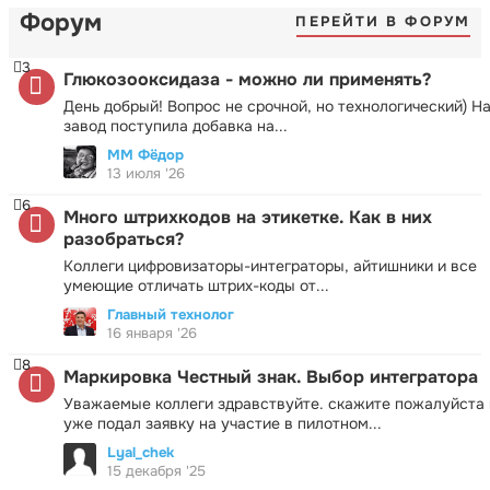
Форум
ПЕРЕЙТИ В ФОРУМ
3
Глюкозооксидаза - можно ли применять?
День добрый! Вопрос не срочной, но технологический) Н
завод поступила добавка на...
ММ Фёдор
13 июля '26
6
Много штрихкодов на этикетке. Как в них
разобраться?
Коллеги цифровизаторы-интеграторы, айтишники и все
умеющие отличать штрих-коды от...
Главный технолог
16 января '26
8
Маркировка Честный знак. Выбор интегратора
Уважаемые коллеги здравствуйте. скажите пожалуйста 
уже подал заявку на участие в пилотном...
Lyal_chek
15 декабря '25