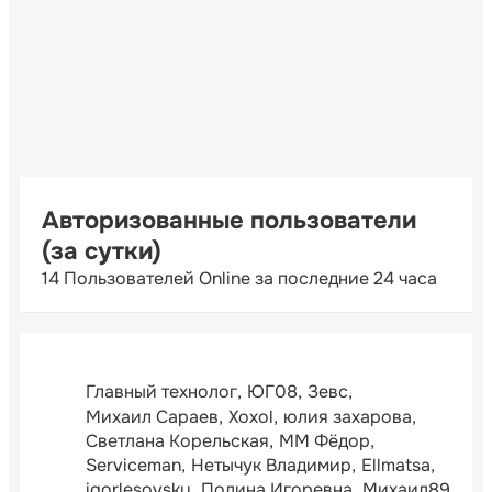
Авторизованные пользователи
(за сутки)
14 Пользователей Online за последние 24 часа
Главный технолог
ЮГ08
Зевс
Михаил Сараев
Xoxol
юлия захарова
Светлана Корельская
ММ Фёдор
Serviceman
Нетычук Владимир
Ellmatsa
igorlesovsky
Полина Игоревна
Михаил89