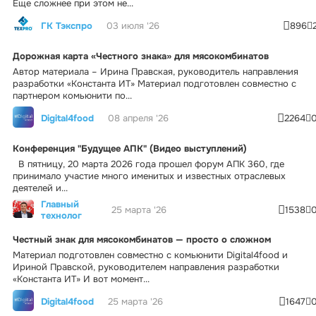
Еще сложнее при этом не...
ГК Тэкспро
03 июля '26
896
Дорожная карта «Честного знака» для мясокомбинатов
Автор материала – Ирина Правская, руководитель направления
разработки «Константа ИТ» Материал подготовлен совместно с
партнером комьюнити по...
Digital4food
08 апреля '26
2264
Конференция "Будущее АПК" (Видео выступлений)
В пятницу, 20 марта 2026 года прошел форум АПК 360, где
принимало участие много именитых и известных отраслевых
деятелей и...
Главный
25 марта '26
1538
технолог
Честный знак для мясокомбинатов — просто о сложном
Материал подготовлен совместно с комьюнити Digital4food и
Ириной Правской, руководителем направления разработки
«Константа ИТ» И вот момент...
Digital4food
25 марта '26
1647