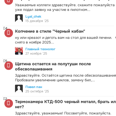
Уважаемые коллеги здравствуйте. скажите пожалуйста 
уже подал заявку на участие в пилотном...
Lyal_chek
15 декабря '25
4
Копчение в стиле "Черный кабан"
ну или креазот и деготь вам на стол для вашей печени.
снято в ноябре 2025...
Главный технолог
27 ноября '25
5
Щетина остается на полутуши после
обесволашивания
Здравствуйте. Остаётся щетина после обесволашивания
Пробовали увеличение циклов, замену бил,...
Павел пан
25 октября '25
2
Термокамера КТД-500 черный металл, брать ил
нет?
Здравствуйте, уважаемые! Посоветуйте, пожалуйста.