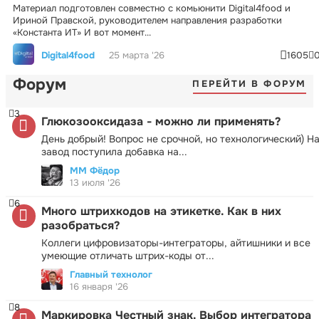
Материал подготовлен совместно с комьюнити Digital4food и
Ириной Правской, руководителем направления разработки
«Константа ИТ» И вот момент...
Digital4food
25 марта '26
1605
Форум
ПЕРЕЙТИ В ФОРУМ
3
Глюкозооксидаза - можно ли применять?
День добрый! Вопрос не срочной, но технологический) Н
завод поступила добавка на...
ММ Фёдор
13 июля '26
6
Много штрихкодов на этикетке. Как в них
разобраться?
Коллеги цифровизаторы-интеграторы, айтишники и все
умеющие отличать штрих-коды от...
Главный технолог
16 января '26
8
Маркировка Честный знак. Выбор интегратора