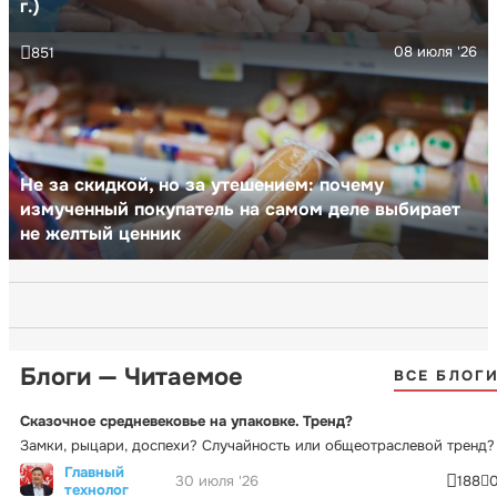
г.)
08 июля '26
851
Не за скидкой, но за утешением: почему
измученный покупатель на самом деле выбирает
не желтый ценник
Блоги — Читаемое
ВСЕ БЛОГ
Сказочное средневековье на упаковке. Тренд?
Замки, рыцари, доспехи? Случайность или общеотраслевой тренд?
Главный
30 июля '26
188
технолог