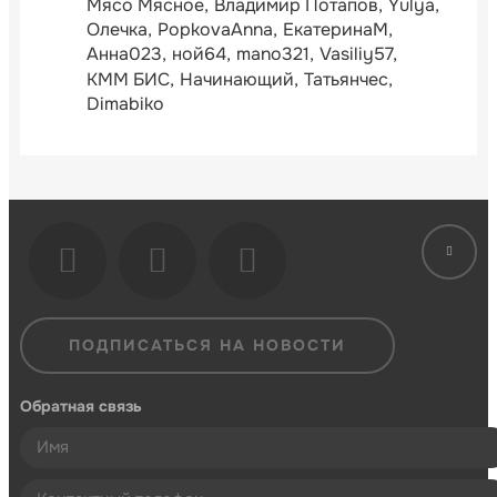
Мясо Мясное
Владимир Потапов
Yulya
Олечка
PopkovaAnna
ЕкатеринаМ
Анна023
ной64
mano321
Vasiliy57
КММ БИС
Начинающий
Татьянчес
Dimabiko
ПОДПИСАТЬСЯ НА НОВОСТИ
Обратная связь