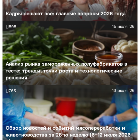
Кадры решают все: главные вопросы 2026 года
15 июля '26
898
Анализ рынка замороженных полуфабрикатов в
тесте: тренды, точки роста и технологические
решения
13 июля '26
765
Обзор новостей и событий мясопереработки и
животноводства за 28-ю неделю (6–12 июля 2026