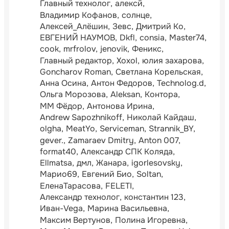
Главный технолог
алексй
Владимир Кофанов
солнце
Алексей_Алёшин
Зевс
Дмитрий Ко
ЕВГЕНИЙ НАУМОВ
Dkfl
consia
Master74
cook
mrfrolov
jenovik
Феникс
Главный редактор
Xoxol
юлия захарова
Goncharov Roman
Светлана Корельская
Анна Осина
Антон Федоров
Technolog.d
Ольга Морозова
Aleksan
Контора
ММ Фёдор
Антонова Ирина
Andrew Sapozhnikoff
Николай Кайдаш
olgha
MeatYo
Serviceman
Strannik_BY
gever.
Zamaraev Dmitry
Anton 007
format40
Александр СПК Коляда
Ellmatsa
дмл
Жанара
igorlesovsky
Марио69
Евгений Био
Soltan
ЕленаТарасова
FELETI
Александр технолог
константин 123
Иван-Vega
Марина Васильевна
Максим Вертунов
Полина Игоревна