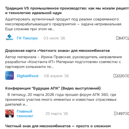
Традиция VS промышленное производство: как мы искали рецепт
и технологию идеальной ндуи
Адаптировать аутентичный продукт под реалии современного
мясоперерабатывающего предприятия — задача нетривиальная.
Еще сложнее при этом не...
ГК Тэкспро
03 июля '26
847
Дорожная карта «Честного знака» для мясокомбинатов
Автор материала – Ирина Правская, руководитель направления
разработки «Константа ИТ» Материал подготовлен совместно с
партнером комьюнити по...
Digital4food
08 апреля '26
2220
Конференция "Будущее АПК" (Видео выступлений)
В пятницу, 20 марта 2026 года прошел форум АПК 360, где
принимало участие много именитых и известных отраслевых
деятелей и...
Главный
25 марта '26
1497
технолог
Честный знак для мясокомбинатов — просто о сложном