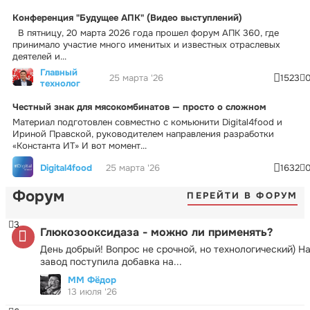
Конференция "Будущее АПК" (Видео выступлений)
В пятницу, 20 марта 2026 года прошел форум АПК 360, где
принимало участие много именитых и известных отраслевых
деятелей и...
Главный
25 марта '26
1523
технолог
Честный знак для мясокомбинатов — просто о сложном
Материал подготовлен совместно с комьюнити Digital4food и
Ириной Правской, руководителем направления разработки
«Константа ИТ» И вот момент...
Digital4food
25 марта '26
1632
Форум
ПЕРЕЙТИ В ФОРУМ
3
Глюкозооксидаза - можно ли применять?
День добрый! Вопрос не срочной, но технологический) Н
завод поступила добавка на...
ММ Фёдор
13 июля '26