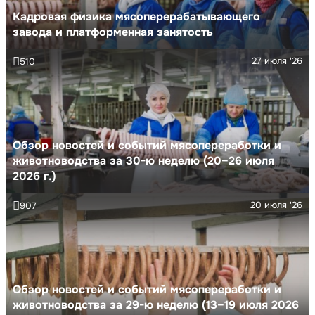
Кадровая физика мясоперерабатывающего
завода и платформенная занятость
27 июля '26
510
Обзор новостей и событий мясопереработки и
животноводства за 30-ю неделю (20–26 июля
2026 г.)
20 июля '26
907
Обзор новостей и событий мясопереработки и
животноводства за 29-ю неделю (13–19 июля 2026