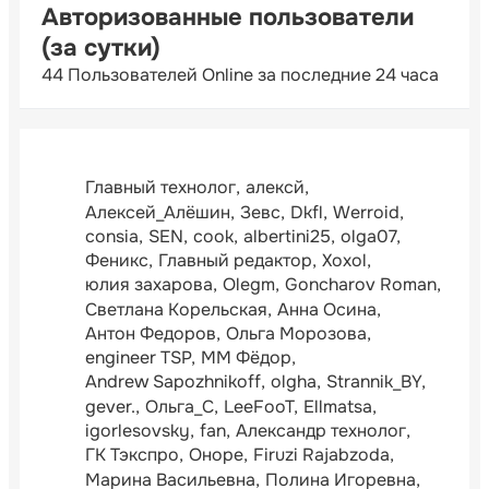
Авторизованные пользователи
(за сутки)
44 Пользователей Online за последние 24 часа
Главный технолог
алексй
Алексей_Алёшин
Зевс
Dkfl
Werroid
consia
SEN
cook
albertini25
olga07
Феникс
Главный редактор
Xoxol
юлия захарова
Olegm
Goncharov Roman
Светлана Корельская
Анна Осина
Антон Федоров
Ольга Морозова
engineer TSP
ММ Фёдор
Andrew Sapozhnikoff
olgha
Strannik_BY
gever.
Ольга_С
LeeFooT
Ellmatsa
igorlesovsky
fan
Александр технолог
ГК Тэкспро
Оноре
Firuzi Rajabzoda
Марина Васильевна
Полина Игоревна