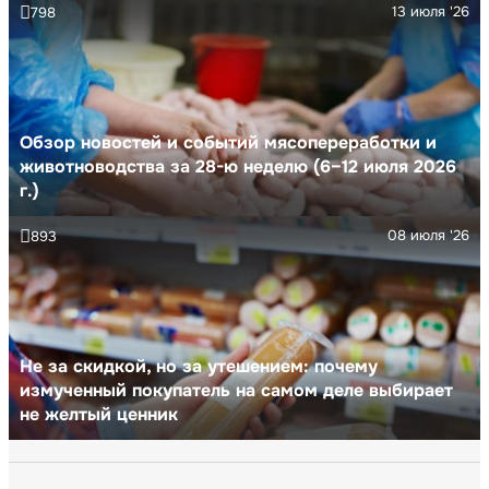
13 июля '26
798
Обзор новостей и событий мясопереработки и
животноводства за 28-ю неделю (6–12 июля 2026
г.)
08 июля '26
893
Не за скидкой, но за утешением: почему
измученный покупатель на самом деле выбирает
не желтый ценник