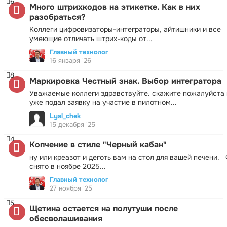
6
Много штрихкодов на этикетке. Как в них
разобраться?
Коллеги цифровизаторы-интеграторы, айтишники и все
умеющие отличать штрих-коды от...
Главный технолог
16 января '26
8
Маркировка Честный знак. Выбор интегратора
Уважаемые коллеги здравствуйте. скажите пожалуйста 
уже подал заявку на участие в пилотном...
Lyal_chek
15 декабря '25
4
Копчение в стиле "Черный кабан"
ну или креазот и деготь вам на стол для вашей печени.
снято в ноябре 2025...
Главный технолог
27 ноября '25
5
Щетина остается на полутуши после
обесволашивания