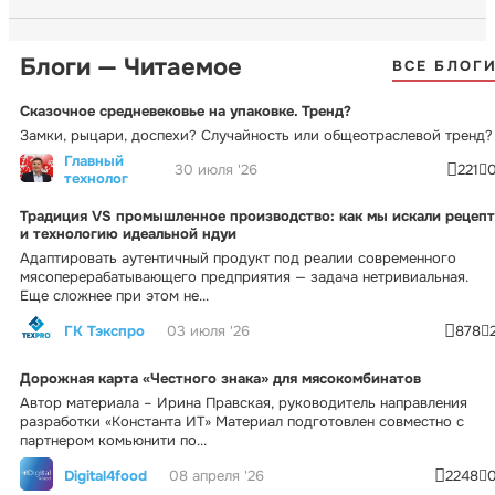
Блоги — Читаемое
ВСЕ БЛОГ
Сказочное средневековье на упаковке. Тренд?
Замки, рыцари, доспехи? Случайность или общеотраслевой тренд?
Главный
30 июля '26
221
технолог
Традиция VS промышленное производство: как мы искали рецепт
и технологию идеальной ндуи
Адаптировать аутентичный продукт под реалии современного
мясоперерабатывающего предприятия — задача нетривиальная.
Еще сложнее при этом не...
ГК Тэкспро
03 июля '26
878
Дорожная карта «Честного знака» для мясокомбинатов
Автор материала – Ирина Правская, руководитель направления
разработки «Константа ИТ» Материал подготовлен совместно с
партнером комьюнити по...
Digital4food
08 апреля '26
2248