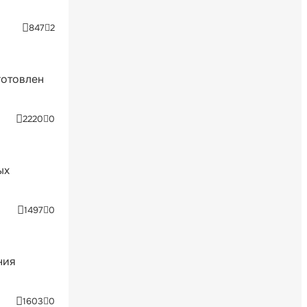
847
2
готовлен
2220
0
ых
1497
0
ния
1603
0