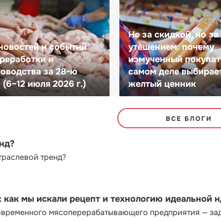
Не за скидкой, но за
новостей и событий
утешением: почему
реработки и
измученный покупат
оводства за 28-ю
самом деле выбирае
(6–12 июля 2026 г.)
желтый ценник
ВСЕ БЛОГИ
енд?
траслевой тренд?
как мы искали рецепт и технологию идеальной 
современного мясоперерабатывающего предприятия — за