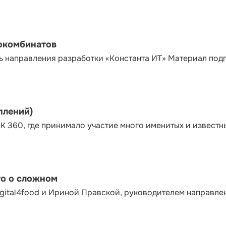
сокомбинатов
ь направления разработки «Константа ИТ» Материал под
плений)
К 360, где принимало участие много именитых и известн
то о сложном
gital4food и Ириной Правской, руководителем направле