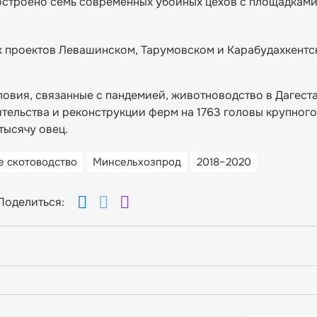
построено семь современных убойных цехов с площадкам
х проектов Левашинском, Тарумовском и Карабудахкентс
овия, связанные с пандемией, животноводство в Дагест
тельства и реконструкции ферм на 1763 головы крупного
тысячу овец.
е скотоводство
Минсельхозпрод
2018–2020
Поделиться: