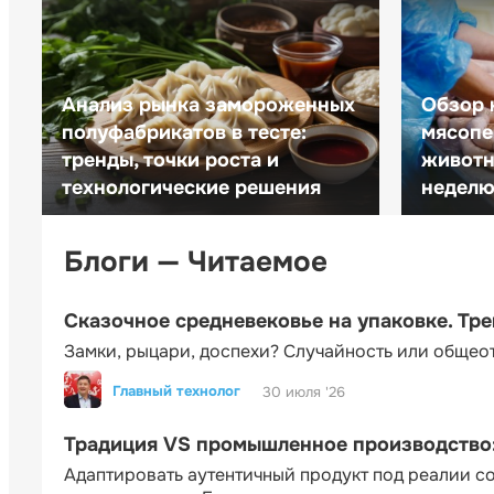
Анализ рынка замороженных
Обзор 
полуфабрикатов в тесте:
мясопе
тренды, точки роста и
животн
технологические решения
неделю 
Блоги — Читаемое
Сказочное средневековье на упаковке. Тр
Замки, рыцари, доспехи? Случайность или общео
Главный технолог
30 июля '26
Традиция VS промышленное производство: 
Адаптировать аутентичный продукт под реалии 