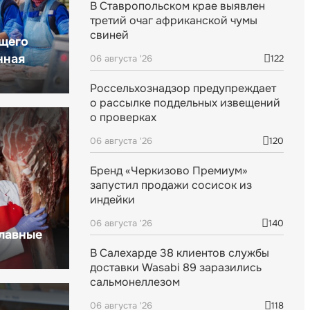
В Ставропольском крае выявлен
третий очаг африканской чумы
свиней
щего
нная
06 августа '26
122
Россельхознадзор предупреждает
о рассылке поддельных извещений
о проверках
06 августа '26
120
Бренд «Черкизово Премиум»
запустил продажи сосисок из
индейки
06 августа '26
140
главные
В Салехарде 38 клиентов службы
доставки Wasabi 89 заразились
сальмонеллезом
06 августа '26
118