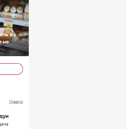
ель на
т не
188
0
ндуи
дача