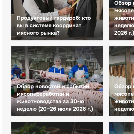
Обзор 
мясопе
Продуктовый гардероб: кто
животн
вы в системе координат
неделю 
мясного рынка?
2026 г.
Обзор новостей и событий
Обзор 
мясопереработки и
мясопе
животноводства за 30-ю
животн
неделю (20–26 июля 2026 г.)
неделю 