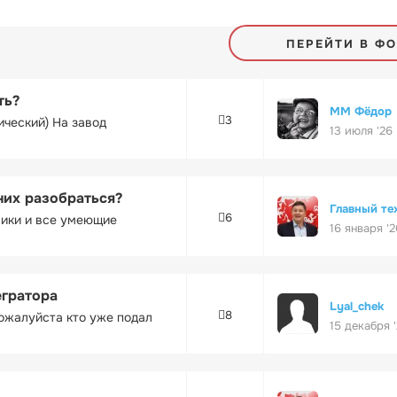
ПЕРЕЙТИ В Ф
ть?
ММ Фёдор
3
ический) На завод
13 июля '26
них разобраться?
Главный те
6
ники и все умеющие
16 января '2
егратора
Lyal_chek
8
ожалуйста кто уже подал
15 декабря 