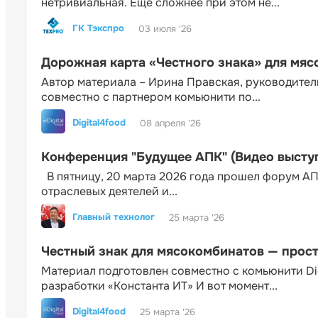
нетривиальная. Еще сложнее при этом не...
ГК Тэкспро
03 июля '26
Дорожная карта «Честного знака» для мя
Автор материала – Ирина Правская, руководител
совместно с партнером комьюнити по...
Digital4food
08 апреля '26
Конференция "Будущее АПК" (Видео высту
В пятницу, 20 марта 2026 года прошел форум АП
отраслевых деятелей и...
Главный технолог
25 марта '26
Честный знак для мясокомбинатов — прос
Материал подготовлен совместно с комьюнити Di
разработки «Константа ИТ» И вот момент...
Digital4food
25 марта '26