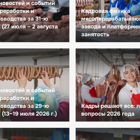
новостей и событий
реработки и
Кадровая физика
оводства за 31-ю
мясоперерабатываю
(27 июля – 2 августа
завода и платформе
)
занятость
новостей и событий
реработки и
оводства за 29-ю
Кадры решают все: 
(13–19 июля 2026 г.)
вопросы 2026 года