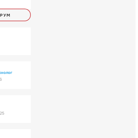
ОРУМ
хнолог
6
'25