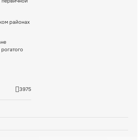
и первичной
ком районах
ане
 рогатого
3975