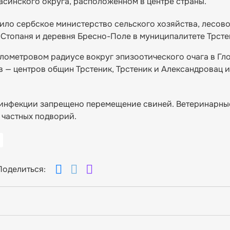
асинского округа, расположенном в центре страны.
дило сербское министерство сельского хозяйства, лесово
 Стопаня и деревня Бресно-Поле в муниципалитете Трсте
лометровом радиусе вокруг эпизоотического очага в Гл
 — центров общин Трстеник, Трстеник и Александровац и
 инфекции запрещено перемещение свиней. Ветеринарны
 частных подворий.
Поделиться: