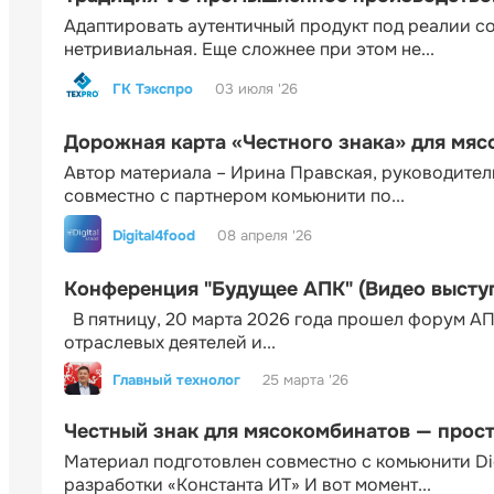
Адаптировать аутентичный продукт под реалии 
нетривиальная. Еще сложнее при этом не...
ГК Тэкспро
03 июля '26
Дорожная карта «Честного знака» для мя
Автор материала – Ирина Правская, руководител
совместно с партнером комьюнити по...
Digital4food
08 апреля '26
Конференция "Будущее АПК" (Видео высту
В пятницу, 20 марта 2026 года прошел форум АП
отраслевых деятелей и...
Главный технолог
25 марта '26
Честный знак для мясокомбинатов — прос
Материал подготовлен совместно с комьюнити Di
разработки «Константа ИТ» И вот момент...