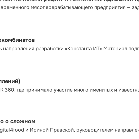
современного мясоперерабатывающего предприятия — за
сокомбинатов
ь направления разработки «Константа ИТ» Материал под
плений)
К 360, где принимало участие много именитых и известн
то о сложном
gital4food и Ириной Правской, руководителем направле