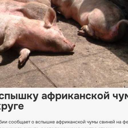
вспышку африканской чу
круге
рбии сообщает о вспышке африканской чумы свиней на ф