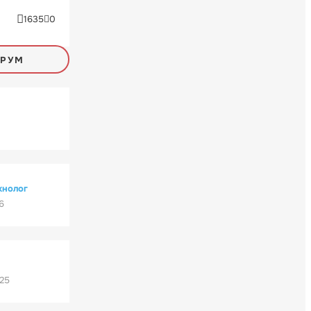
1635
0
ОРУМ
хнолог
6
'25