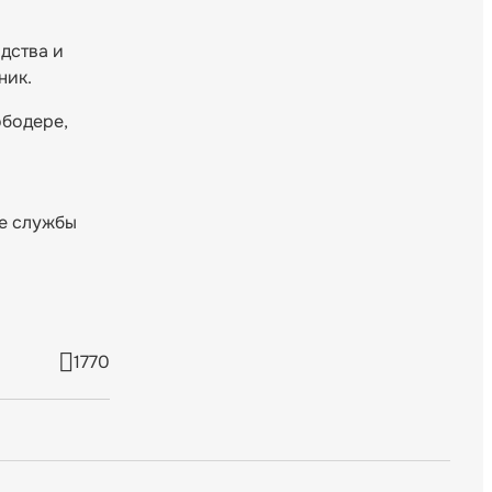
дства и
ник.
ободере,
е службы
1770