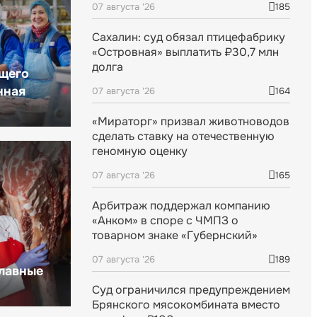
07 августа '26
185
Сахалин: суд обязал птицефабрику
«Островная» выплатить ₽30,7 млн
долга
щего
нная
07 августа '26
164
«Мираторг» призвал животноводов
сделать ставку на отечественную
геномную оценку
07 августа '26
165
Арбитраж поддержал компанию
«Анком» в споре с ЧМПЗ о
товарном знаке «Губернский»
07 августа '26
189
главные
Суд ограничился предупреждением
Брянского мясокомбината вместо