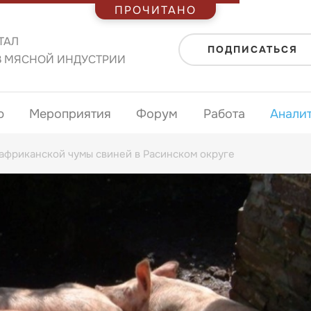
ПРОЧИТАНО
ТАЛ
ПОДПИСАТЬСЯ
В МЯСНОЙ ИНДУСТРИИ
ю
Мероприятия
Форум
Работа
Анали
африканской чумы свиней в Расинском округе