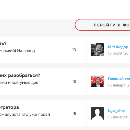
ПЕРЕЙТИ В Ф
ть?
ММ Фёдор
3
ический) На завод
13 июля '26
них разобраться?
Главный те
6
ники и все умеющие
16 января '2
егратора
Lyal_chek
8
ожалуйста кто уже подал
15 декабря 