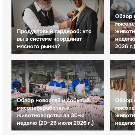
Обзор 
мясопе
Продуктовый гардероб: кто
животн
вы в системе координат
неделю 
мясного рынка?
2026 г.
Обзор новостей и событий
Обзор 
мясопереработки и
мясопе
животноводства за 30-ю
животн
неделю (20–26 июля 2026 г.)
неделю 