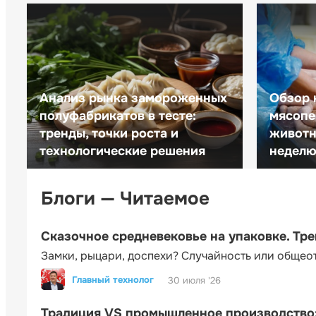
Анализ рынка замороженных
Обзор 
полуфабрикатов в тесте:
мясопе
тренды, точки роста и
животн
технологические решения
неделю 
Блоги — Читаемое
Сказочное средневековье на упаковке. Тр
Замки, рыцари, доспехи? Случайность или общео
Главный технолог
30 июля '26
Традиция VS промышленное производство: 