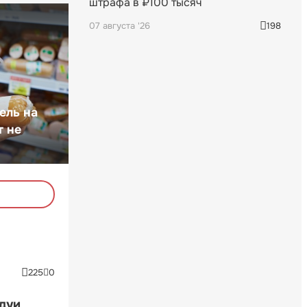
штрафа в ₽100 тысяч
07 августа '26
198
ель на
т не
225
0
ндуи