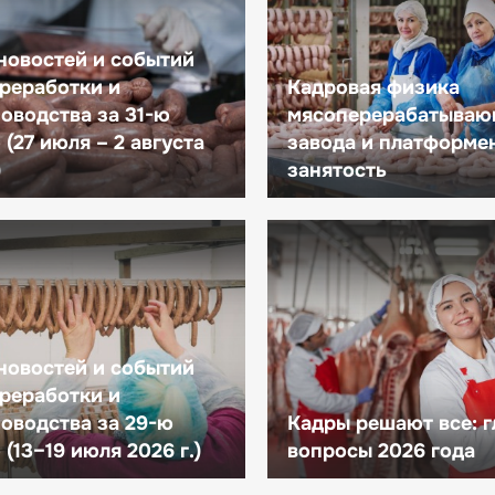
новостей и событий
реработки и
Кадровая физика
оводства за 31-ю
мясоперерабатываю
(27 июля – 2 августа
завода и платформе
)
занятость
новостей и событий
реработки и
оводства за 29-ю
Кадры решают все: 
(13–19 июля 2026 г.)
вопросы 2026 года