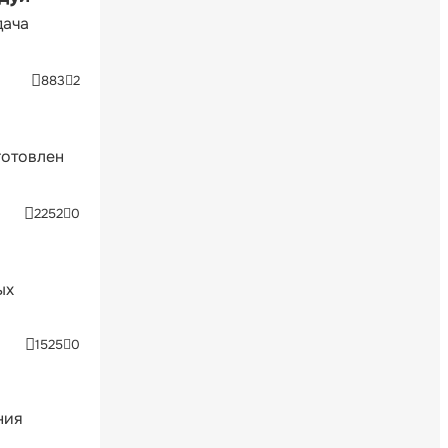
дача
883
2
готовлен
2252
0
ых
1525
0
ния