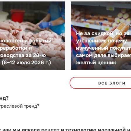
Не за скидкой, но за
новостей и событий
утешением: почему
реработки и
измученный покупат
оводства за 28-ю
самом деле выбирае
(6–12 июля 2026 г.)
желтый ценник
ВСЕ БЛОГИ
енд?
траслевой тренд?
как мы искали рецепт и технологию идеальной 