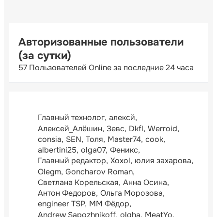
Авторизованные пользователи
(за сутки)
57 Пользователей Online за последние 24 часа
Главный технолог
алексй
Алексей_Алёшин
Зевс
Dkfl
Werroid
consia
SEN
Толя
Master74
cook
albertini25
olga07
Феникс
Главный редактор
Xoxol
юлия захарова
Olegm
Goncharov Roman
Светлана Корельская
Анна Осина
Антон Федоров
Ольга Морозова
engineer TSP
ММ Фёдор
Andrew Sapozhnikoff
olgha
MeatYo