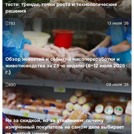
тесте: тренды, точки роста и технологические
решения
13 июля '26
793
Обзор новостей и событий мясопереработки и
животноводства за 28-ю неделю (6–12 июля 2026
г.)
08 июля '26
890
Не за скидкой, но за утешением: почему
измученный покупатель на самом деле выбирает
не желтый ценник