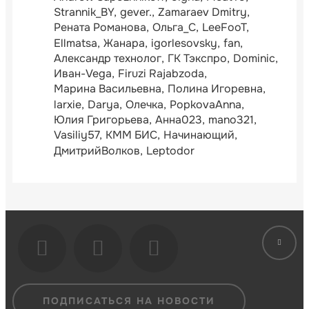
Strannik_BY
gever.
Zamaraev Dmitry
Рената Романова
Ольга_С
LeeFooT
Ellmatsa
Жанара
igorlesovsky
fan
Александр технолог
ГК Тэкспро
Dominic
Иван-Vega
Firuzi Rajabzoda
Марина Васильевна
Полина Игоревна
larxie
Darya
Олечка
PopkovaAnna
Юлия Григорьева
Анна023
mano321
Vasiliy57
КММ БИС
Начинающий
ДмитрийВолков
Leptodor
ПОДПИСАТЬСЯ НА НОВОСТИ