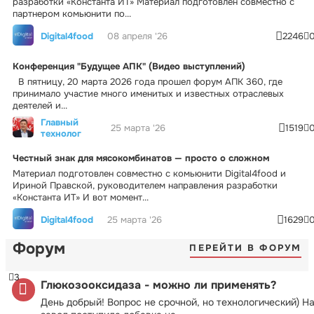
разработки «Константа ИТ» Материал подготовлен совместно с
партнером комьюнити по...
Digital4food
08 апреля '26
2246
Конференция "Будущее АПК" (Видео выступлений)
В пятницу, 20 марта 2026 года прошел форум АПК 360, где
принимало участие много именитых и известных отраслевых
деятелей и...
Главный
25 марта '26
1519
технолог
Честный знак для мясокомбинатов — просто о сложном
Материал подготовлен совместно с комьюнити Digital4food и
Ириной Правской, руководителем направления разработки
«Константа ИТ» И вот момент...
Digital4food
25 марта '26
1629
Форум
ПЕРЕЙТИ В ФОРУМ
3
Глюкозооксидаза - можно ли применять?
День добрый! Вопрос не срочной, но технологический) Н