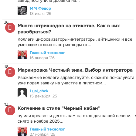
завод поступила добавка на...
ММ Фёдор
13 июля '26
6
Много штрихкодов на этикетке. Как в них
разобраться?
Коллеги цифровизаторы-интеграторы, айтишники и все
умеющие отличать штрих-коды от...
Главный технолог
16 января '26
8
Маркировка Честный знак. Выбор интегратора
Уважаемые коллеги здравствуйте. скажите пожалуйста 
уже подал заявку на участие в пилотном...
Lyal_chek
15 декабря '25
4
Копчение в стиле "Черный кабан"
ну или креазот и деготь вам на стол для вашей печени.
снято в ноябре 2025...
Главный технолог
27 ноября '25