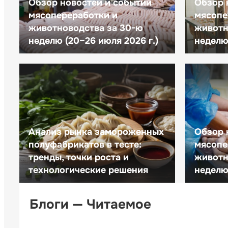
Обзор новостей и событий
Обзор 
мясопереработки и
мясопе
животноводства за 30-ю
животн
неделю (20–26 июля 2026 г.)
неделю 
Анализ рынка замороженных
Обзор 
полуфабрикатов в тесте:
мясопе
тренды, точки роста и
животн
технологические решения
неделю 
Блоги — Читаемое