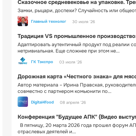
Сказочное средневековье на упаковке. Тр
Замки, рыцари, доспехи? Случайность или общео
Главный технолог
30 июля '26
Традиция VS промышленное производство: 
Адаптировать аутентичный продукт под реалии 
нетривиальная. Еще сложнее при этом не...
ГК Тэкспро
03 июля '26
Дорожная карта «Честного знака» для мя
Автор материала – Ирина Правская, руководител
совместно с партнером комьюнити по...
Digital4food
08 апреля '26
Конференция "Будущее АПК" (Видео высту
В пятницу, 20 марта 2026 года прошел форум АП
отраслевых деятелей и...