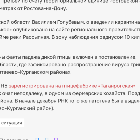
 третьей по счету территориальной единице Ростовской
метрах от Ростова-на-Дону.
кой области Василием Голубевым, о введении карантина
ское» опубликовано на сайте регионального правительст
ойме реки Рассыпная. В зону наблюдения радиусом 10 ки
ены факты падежа дикой птицы включен в постановление.
бласти, где зафиксировано распространение вируса грип
атвеево-Курганском районах.
а Н5
зарегистрирована на птицефабрике «Таганрогская»
к очаг неподалеку, в одном из фермерских хозяйств. Поз
йона. В начале декабря РНК того же патогена была выдел
во-Курганский район).
 ситуация