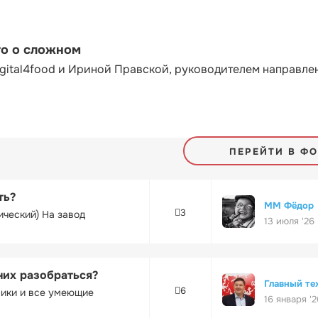
то о сложном
gital4food и Ириной Правской, руководителем направле
ПЕРЕЙТИ В Ф
ть?
ММ Фёдор
3
ический) На завод
13 июля '26
них разобраться?
Главный те
6
ники и все умеющие
16 января '2