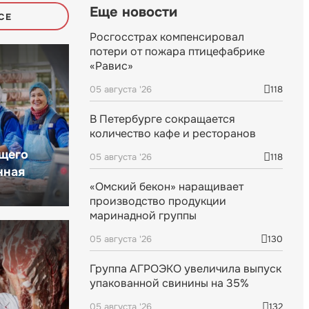
Еще новости
СЕ
Росгосстрах компенсировал
потери от пожара птицефабрике
«Равис»
05 августа '26
118
В Петербурге сокращается
количество кафе и ресторанов
щего
05 августа '26
118
нная
«Омский бекон» наращивает
производство продукции
маринадной группы
05 августа '26
130
Группа АГРОЭКО увеличила выпуск
упакованной свинины на 35%
05 августа '26
132