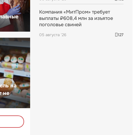
Компания «МитПром» требует
главные
выплаты ₽608,4 млн за изъятое
поголовье свиней
05 августа '26
127
ель на
т не