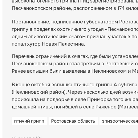
высокопатогенного гриппа птиц зарегистрирована в
Песчанокопском районе, расположенном в 174 кило
Постановление, подписанное губернатором Ростовс
гриппу в пределах охотничьего угодья «Песчанокоп
одним эпизоотическим очагом признан участок в п
попал хутор Новая Палестина.
Перечень ограничений в очагах, где были установл
Песчанокопском район стал третьим в Ростовской о
Ранее вспышки были выявлены в Неклиновском и М
В конце октября вспышка птичьего гриппа А субтип
(Неклиновский район). Через несколько дней возни
произошла на подворье в селе Приморка того же ра
домашней птицы, погибшей в селе Ряженое (Матвее
птичий грипп
Ростовская область
эпизоотическая