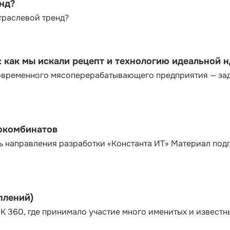
енд?
траслевой тренд?
как мы искали рецепт и технологию идеальной 
современного мясоперерабатывающего предприятия — за
сокомбинатов
ь направления разработки «Константа ИТ» Материал под
плений)
К 360, где принимало участие много именитых и известн