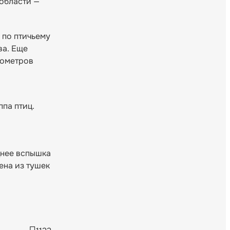
 области —
 по птичьему
ва. Еще
лометров
па птиц.
днее вспышка
ена из тушек