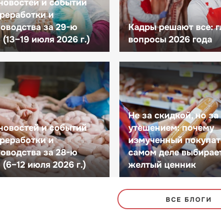
новостей и событий
реработки и
оводства за 29-ю
Кадры решают все: 
(13–19 июля 2026 г.)
вопросы 2026 года
Не за скидкой, но за
новостей и событий
утешением: почему
реработки и
измученный покупат
оводства за 28-ю
самом деле выбирае
(6–12 июля 2026 г.)
желтый ценник
ВСЕ БЛОГИ