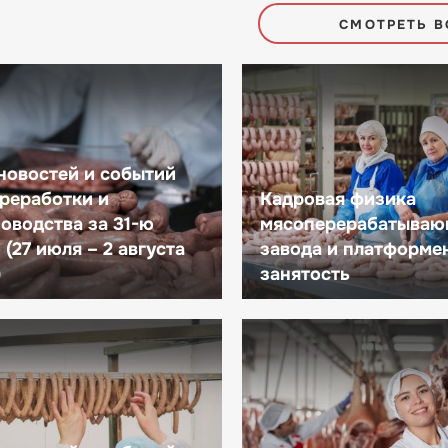
СМОТРЕТЬ В
новостей и событий
реработки и
Кадровая физика
оводства за 31-ю
мясоперерабатываю
(27 июля – 2 августа
завода и платформе
)
занятость