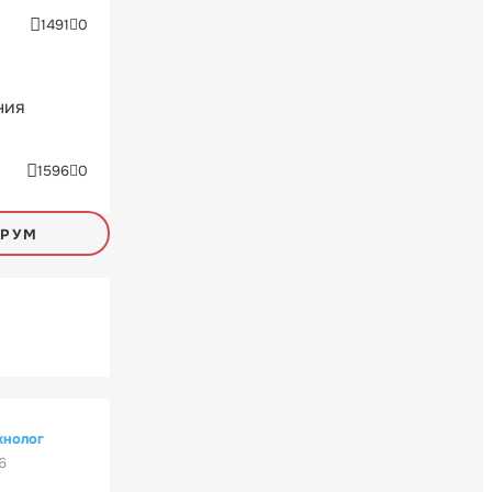
1491
0
ния
1596
0
ОРУМ
хнолог
6