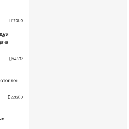
170
0
ндуи
дача
843
2
готовлен
2212
0
ых