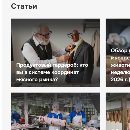
Статьи
Обзор 
мясопе
Продуктовый гардероб: кто
животн
вы в системе координат
неделю 
мясного рынка?
2026 г.