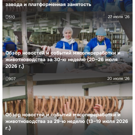
завода и платформенная занятость
27 июля '26
510
Обзор новостей и событий мясопереработки и
животноводства за 30-ю неделю (20–26 июля
2026 г.)
20 июля '26
907
Обзор новостей и событий мясопереработки и
животноводства за 29-ю неделю (13–19 июля 2026
г.)