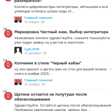
разобраться?
Коллеги цифровизаторы-интеграторы, айтишники и все
умеющие отличать штрих-коды от...
Главный технолог
16 января '26
8
Маркировка Честный знак. Выбор интегратора
Уважаемые коллеги здравствуйте. скажите пожалуйста 
уже подал заявку на участие в пилотном...
Lyal_chek
15 декабря '25
4
Копчение в стиле "Черный кабан"
ну или креазот и деготь вам на стол для вашей печени.
снято в ноябре 2025...
Главный технолог
27 ноября '25
5
Щетина остается на полутуши после
обесволашивания
Здравствуйте. Остаётся щетина после обесволашивания
Пробовали увеличение циклов, замену бил,...