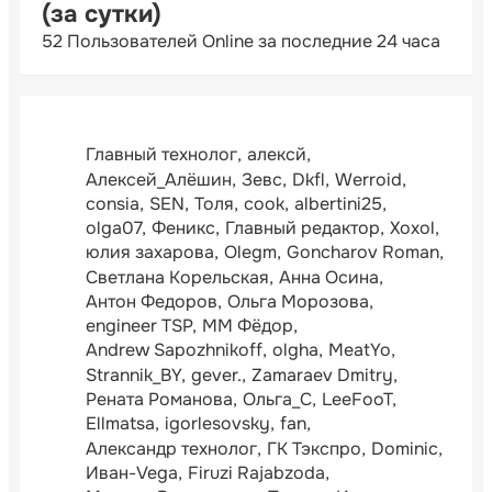
(за сутки)
52 Пользователей Online за последние 24 часа
Главный технолог
алексй
Алексей_Алёшин
Зевс
Dkfl
Werroid
consia
SEN
Толя
cook
albertini25
olga07
Феникс
Главный редактор
Xoxol
юлия захарова
Olegm
Goncharov Roman
Светлана Корельская
Анна Осина
Антон Федоров
Ольга Морозова
engineer TSP
ММ Фёдор
Andrew Sapozhnikoff
olgha
MeatYo
Strannik_BY
gever.
Zamaraev Dmitry
Рената Романова
Ольга_С
LeeFooT
Ellmatsa
igorlesovsky
fan
Александр технолог
ГК Тэкспро
Dominic
Иван-Vega
Firuzi Rajabzoda