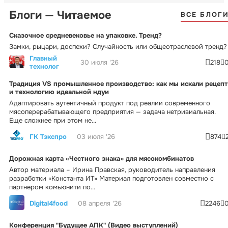
Блоги — Читаемое
ВСЕ БЛОГ
Сказочное средневековье на упаковке. Тренд?
Замки, рыцари, доспехи? Случайность или общеотраслевой тренд?
Главный
30 июля '26
218
технолог
Традиция VS промышленное производство: как мы искали рецепт
и технологию идеальной ндуи
Адаптировать аутентичный продукт под реалии современного
мясоперерабатывающего предприятия — задача нетривиальная.
Еще сложнее при этом не...
ГК Тэкспро
03 июля '26
874
Дорожная карта «Честного знака» для мясокомбинатов
Автор материала – Ирина Правская, руководитель направления
разработки «Константа ИТ» Материал подготовлен совместно с
партнером комьюнити по...
Digital4food
08 апреля '26
2246
Конференция "Будущее АПК" (Видео выступлений)