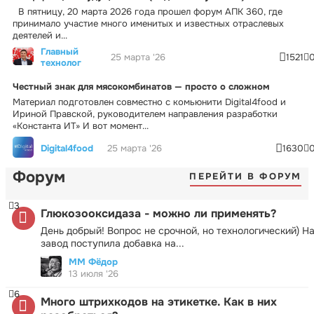
В пятницу, 20 марта 2026 года прошел форум АПК 360, где
принимало участие много именитых и известных отраслевых
деятелей и...
Главный
25 марта '26
1521
технолог
Честный знак для мясокомбинатов — просто о сложном
Материал подготовлен совместно с комьюнити Digital4food и
Ириной Правской, руководителем направления разработки
«Константа ИТ» И вот момент...
Digital4food
25 марта '26
1630
Форум
ПЕРЕЙТИ В ФОРУМ
3
Глюкозооксидаза - можно ли применять?
День добрый! Вопрос не срочной, но технологический) Н
завод поступила добавка на...
ММ Фёдор
13 июля '26
6
Много штрихкодов на этикетке. Как в них