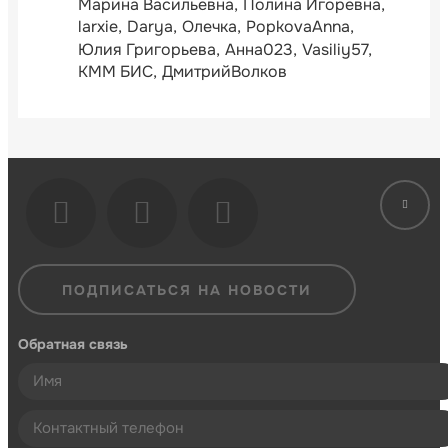
Марина Васильевна
Полина Игоревна
larxie
Darya
Олечка
PopkovaAnna
Юлия Григорьева
Анна023
Vasiliy57
КММ БИС
ДмитрийВолков
ПОДПИСАТЬСЯ НА НОВОСТИ
Обратная связь