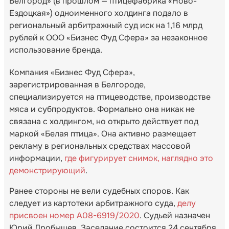
Белгород» (в прошлом — птицефабрика «Ново-
Ездоцкая») одноименного холдинга подало в
региональный арбитражный суд иск на 1,16 млрд
рублей к ООО «Бизнес Фуд Сфера» за незаконное
использование бренда.
Компания «Бизнес Фуд Сфера»,
зарегистрированная в Белгороде,
специализируется на птицеводстве, производстве
мяса и субпродуктов. Формально она никак не
связана с холдингом, но открыто действует под
маркой «Белая птица». Она активно размещает
рекламу в региональных средствах массовой
информации,
где фигурирует снимок, наглядно это
демонстрирующий
.
Ранее стороны не вели судебных споров. Как
следует из картотеки арбитражного суда,
делу
присвоен номер А08-6919/2020
. Судьей назначен
Юрий Дробышев. Заседание состоится 24 сентября