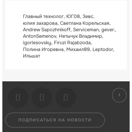
Главный технолог
ЮГ08
Зевс
юлия захарова
Светлана Корельская
Andrew Sapozhnikoff
Serviceman
gever.
AntonSemenov
Нетычук Владимир
igorlesovsky
Firuzi Rajabzoda
Полина Игоревна
Михаил89
Leptodor
Ильшат
ПОДПИСАТЬСЯ НА НОВОСТИ