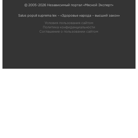
© 2005-2026 Независимый портал «Мясной Эксперт»
Salus populi suprema lex – «Здоровье народа – высший закон»
Условия пользования сайтом
Политика конфиденциальности
Соглашение о пользовании сайтом