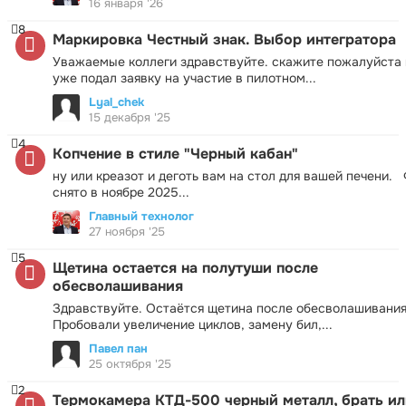
16 января '26
8
Маркировка Честный знак. Выбор интегратора
Уважаемые коллеги здравствуйте. скажите пожалуйста 
уже подал заявку на участие в пилотном...
Lyal_chek
15 декабря '25
4
Копчение в стиле "Черный кабан"
ну или креазот и деготь вам на стол для вашей печени.
снято в ноябре 2025...
Главный технолог
27 ноября '25
5
Щетина остается на полутуши после
обесволашивания
Здравствуйте. Остаётся щетина после обесволашивания
Пробовали увеличение циклов, замену бил,...
Павел пан
25 октября '25
2
Термокамера КТД-500 черный металл, брать ил