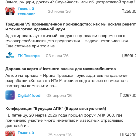
Замки, рыцари, доспехи? Случайность или общеотраслевой тренд?
Главный
30 июля '26
255
технолог
Традиция VS промышленное производство: как мы искали рецепт
и технологию идеальной ндуи
Адаптировать аутентичный продукт под реалии современного
мясоперерабатывающего предприятия — задача нетривиальная.
Еще сложнее при этом не...
ГК Тэкспро
03 июля '26
899
Дорожная карта «Честного знака» для мясокомбинатов
Автор материала – Ирина Правская, руководитель направления
разработки «Константа ИТ» Материал подготовлен совместно с
партнером комьюнити по...
Digital4food
08 апреля '26
2267
Конференция "Будущее АПК" (Видео выступлений)
В пятницу, 20 марта 2026 года прошел форум АПК 360, где
принимало участие много именитых и известных отраслевых
деятелей и...
Главный
25 марта '26
1542