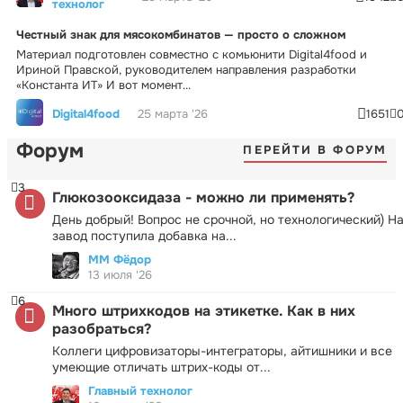
технолог
Честный знак для мясокомбинатов — просто о сложном
Материал подготовлен совместно с комьюнити Digital4food и
Ириной Правской, руководителем направления разработки
«Константа ИТ» И вот момент...
Digital4food
25 марта '26
1651
Форум
ПЕРЕЙТИ В ФОРУМ
3
Глюкозооксидаза - можно ли применять?
День добрый! Вопрос не срочной, но технологический) Н
завод поступила добавка на...
ММ Фёдор
13 июля '26
6
Много штрихкодов на этикетке. Как в них
разобраться?
Коллеги цифровизаторы-интеграторы, айтишники и все
умеющие отличать штрих-коды от...
Главный технолог