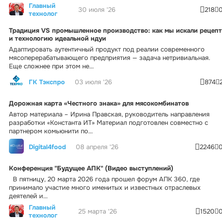
Главный
30 июля '26
218
технолог
Традиция VS промышленное производство: как мы искали рецепт
и технологию идеальной ндуи
Адаптировать аутентичный продукт под реалии современного
мясоперерабатывающего предприятия — задача нетривиальная.
Еще сложнее при этом не...
ГК Тэкспро
03 июля '26
874
Дорожная карта «Честного знака» для мясокомбинатов
Автор материала – Ирина Правская, руководитель направления
разработки «Константа ИТ» Материал подготовлен совместно с
партнером комьюнити по...
Digital4food
08 апреля '26
2246
Конференция "Будущее АПК" (Видео выступлений)
В пятницу, 20 марта 2026 года прошел форум АПК 360, где
принимало участие много именитых и известных отраслевых
деятелей и...
Главный
25 марта '26
1520
технолог