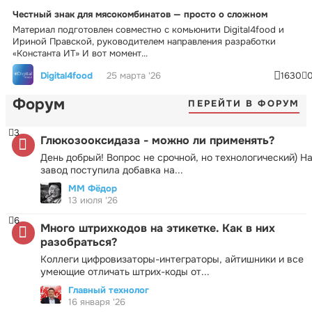
Честный знак для мясокомбинатов — просто о сложном
Материал подготовлен совместно с комьюнити Digital4food и
Ириной Правской, руководителем направления разработки
«Константа ИТ» И вот момент...
Digital4food
25 марта '26
1630
Форум
ПЕРЕЙТИ В ФОРУМ
3
Глюкозооксидаза - можно ли применять?
День добрый! Вопрос не срочной, но технологический) Н
завод поступила добавка на...
ММ Фёдор
13 июля '26
6
Много штрихкодов на этикетке. Как в них
разобраться?
Коллеги цифровизаторы-интеграторы, айтишники и все
умеющие отличать штрих-коды от...
Главный технолог
16 января '26