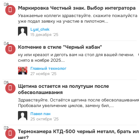
8
Маркировка Честный знак. Выбор интегратора
Уважаемые коллеги здравствуйте. скажите пожалуйста 
уже подал заявку на участие в пилотном...
Lyal_chek
15 декабря '25
4
Копчение в стиле "Черный кабан"
ну или креазот и деготь вам на стол для вашей печени.
снято в ноябре 2025...
Главный технолог
27 ноября '25
5
Щетина остается на полутуши после
обесволашивания
Здравствуйте. Остаётся щетина после обесволашивания
Пробовали увеличение циклов, замену бил,...
Павел пан
25 октября '25
2
Термокамера КТД-500 черный металл, брать ил
нет?