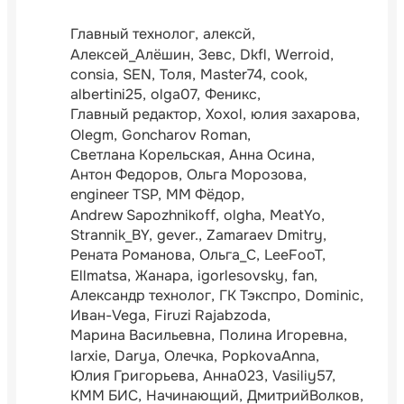
Главный технолог
алексй
Алексей_Алёшин
Зевс
Dkfl
Werroid
consia
SEN
Толя
Master74
cook
albertini25
olga07
Феникс
Главный редактор
Xoxol
юлия захарова
Olegm
Goncharov Roman
Светлана Корельская
Анна Осина
Антон Федоров
Ольга Морозова
engineer TSP
ММ Фёдор
Andrew Sapozhnikoff
olgha
MeatYo
Strannik_BY
gever.
Zamaraev Dmitry
Рената Романова
Ольга_С
LeeFooT
Ellmatsa
Жанара
igorlesovsky
fan
Александр технолог
ГК Тэкспро
Dominic
Иван-Vega
Firuzi Rajabzoda
Марина Васильевна
Полина Игоревна
larxie
Darya
Олечка
PopkovaAnna
Юлия Григорьева
Анна023
Vasiliy57
КММ БИС
Начинающий
ДмитрийВолков