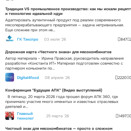
Традиция VS промышленное производство: как мы искали рецепт
и технологию идеальной ндуи
Адаптировать аутентичный продукт под реалии современного
мясоперерабатывающего предприятия — задача нетривиальная.
Еще сложнее при этом не...
ГК Тэкспро
03 июля '26
847
Дорожная карта «Честного знака» для мясокомбинатов
Автор материала – Ирина Правская, руководитель направления
разработки «Константа ИТ» Материал подготовлен совместно с
партнером комьюнити по...
Digital4food
08 апреля '26
2220
Конференция "Будущее АПК" (Видео выступлений)
В пятницу, 20 марта 2026 года прошел форум АПК 360, где
принимало участие много именитых и известных отраслевых
деятелей и...
Главный
25 марта '26
1497
технолог
Честный знак для мясокомбинатов — просто о сложном