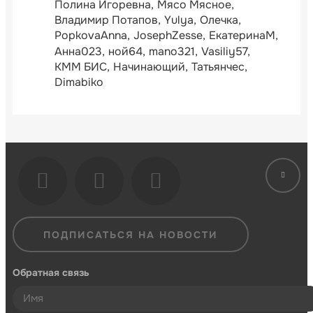
Полина Игоревна
Мясо Мясное
Владимир Потапов
Yulya
Олечка
PopkovaAnna
JosephZesse
ЕкатеринаМ
Анна023
ной64
mano321
Vasiliy57
КММ БИС
Начинающий
Татьянчес
Dimabiko
ПОДПИСАТЬСЯ НА НОВОСТИ
Обратная связь