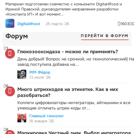
Материал подготовлен совместно с комьюнити Digital4food и
Ириной Правской, руководителем направления разработки
«Константа ИТ» И вот момент...
Digital4food
25 марта '26
1603
Форум
ПЕРЕЙТИ В ФОРУМ
3
Глюкозооксидаза - можно ли применять?
День добрый! Вопрос не срочной, но технологический) Н
завод поступила добавка на...
ММ Фёдор
13 июля '26
6
Много штрихкодов на этикетке. Как в них
разобраться?
Коллеги цифровизаторы-интеграторы, айтишники и все
умеющие отличать штрих-коды от...
Главный технолог
16 января '26
8
Маркировка Честный знак. Выбор интегратора