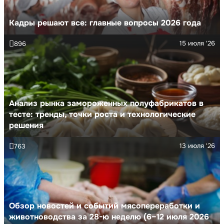
Кадры решают все: главные вопросы 2026 года
15 июля '26
896
Анализ рынка замороженных полуфабрикатов в
тесте: тренды, точки роста и технологические
решения
13 июля '26
763
Обзор новостей и событий мясопереработки и
животноводства за 28-ю неделю (6–12 июля 2026