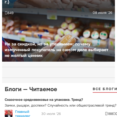
г.)
08 июля '26
849
Не за скидкой, но за утешением: почему
измученный покупатель на самом деле выбирает
не желтый ценник
Блоги — Читаемое
ВСЕ БЛОГ
Сказочное средневековье на упаковке. Тренд?
Замки, рыцари, доспехи? Случайность или общеотраслевой тренд?
Главный
30 июля '26
188
технолог