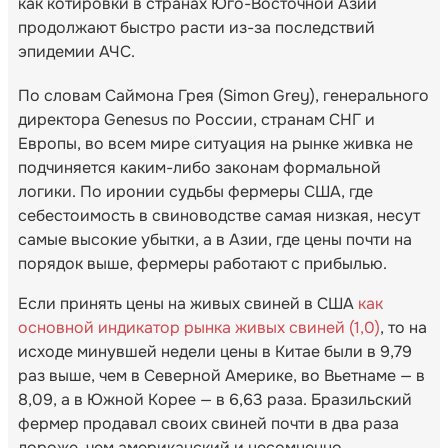
как котировки в странах Юго-Восточной Азии
продолжают быстро расти из-за последствий
эпидемии АЧС.
По словам Саймона Грея (Simon Grey), генерального
директора Genesus по России, странам СНГ и
Европы, во всем мире ситуация на рынке живка не
подчиняется каким-либо законам формальной
логики. По иронии судьбы фермеры США, где
себестоимость в свиноводстве самая низкая, несут
самые высокие убытки, а в Азии, где цены почти на
порядок выше, фермеры работают с прибылью.
Если принять цены на живых свиней в США
как
основной индикатор рынка живых свиней (1,0)
, то на
исходе минувшей недели цены в Китае были в 9,79
раз выше, чем в Северной Америке, во Вьетнаме — в
8,09, а в Южной Корее — в 6,63 раза. Бразильский
фермер продавал своих свиней почти в два раза
дороже, чем американский и несомненно