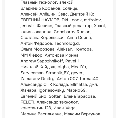
Главный технолог
алексй
Владимир Кофанов
солнце
Алексей_Алёшин
Зевс
Дмитрий Ко
ЕВГЕНИЙ НАУМОВ
Dkfl
cook
mrfrolov
jenovik
Феникс
Главный редактор
Xoxol
юлия захарова
Goncharov Roman
Светлана Корельская
Анна Осина
Антон Федоров
Technolog.d
Ольга Морозова
Aleksan
Контора
ММ Фёдор
Антонова Ирина
Andrew Sapozhnikoff
Pavel_1
Николай Кайдаш
olgha
MeatYo
Serviceman
Strannik_BY
gever.
Zamaraev Dmitry
Anton 007
format40
Александр СПК Коляда
Ellmatsa
дмл
Жанара
igorlesovsky
Марио69
Евгений Био
Soltan
ЕленаТарасова
FELETI
Александр технолог
константин 123
Иван-Vega
Марина Васильевна
Максим Вертунов