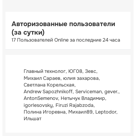
Авторизованные пользователи
(за сутки)
17 Пользователей Online за последние 24 часа
Главный технолог
ЮГ08
Зевс
Михаил Сараев
юлия захарова
Светлана Корельская
Andrew Sapozhnikoff
Serviceman
gever.
AntonSemenov
Нетычук Владимир
igorlesovsky
Firuzi Rajabzoda
Полина Игоревна
Михаил89
Leptodor
Ильшат