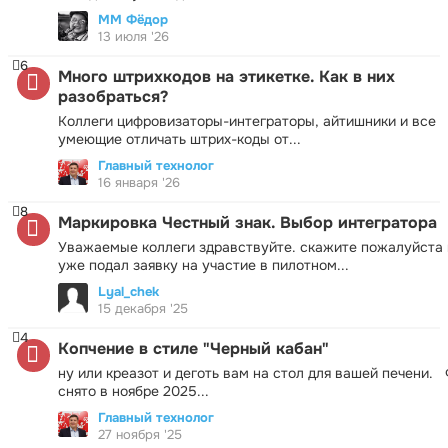
ММ Фёдор
13 июля '26
6
Много штрихкодов на этикетке. Как в них
разобраться?
Коллеги цифровизаторы-интеграторы, айтишники и все
умеющие отличать штрих-коды от...
Главный технолог
16 января '26
8
Маркировка Честный знак. Выбор интегратора
Уважаемые коллеги здравствуйте. скажите пожалуйста 
уже подал заявку на участие в пилотном...
Lyal_chek
15 декабря '25
4
Копчение в стиле "Черный кабан"
ну или креазот и деготь вам на стол для вашей печени.
снято в ноябре 2025...
Главный технолог
27 ноября '25