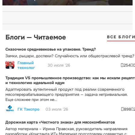
Блоги — Читаемое
ВСЕ БЛОГ
Сказочное средневековье на упаковке. Тренд?
Замки, рыцари, доспехи? Случайность или общеотраслевой тренд?
Главный
30 июля '26
254
технолог
Традиция VS промышленное производство: как мы искали рецепт
и технологию идеальной ндуи
Адаптировать аутентичный продукт под реалии современного
мясоперерабатывающего предприятия — задача нетривиальная.
Еще сложнее при этом не...
ГК Тэкспро
03 июля '26
898
Дорожная карта «Честного знака» для мясокомбинатов
Автор материала – Ирина Правская, руководитель направления
разработки «Константа ИТ» Материал подготовлен совместно с