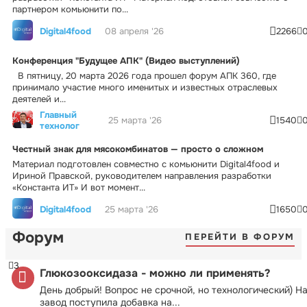
партнером комьюнити по...
Digital4food
08 апреля '26
2266
Конференция "Будущее АПК" (Видео выступлений)
В пятницу, 20 марта 2026 года прошел форум АПК 360, где
принимало участие много именитых и известных отраслевых
деятелей и...
Главный
25 марта '26
1540
технолог
Честный знак для мясокомбинатов — просто о сложном
Материал подготовлен совместно с комьюнити Digital4food и
Ириной Правской, руководителем направления разработки
«Константа ИТ» И вот момент...
Digital4food
25 марта '26
1650
Форум
ПЕРЕЙТИ В ФОРУМ
3
Глюкозооксидаза - можно ли применять?
День добрый! Вопрос не срочной, но технологический) Н
завод поступила добавка на...