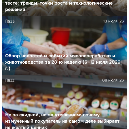
тесте: тренды, точки роста и технологические
решения
13 июля '26
825
Обзор новостей и событий мясопереработки и
животноводства за 28-ю неделю (6–12 июля 2026
г.)
08 июля '26
922
Не за скидкой, но за утешением: почему
измученный покупатель на самом деле выбирает
не желтый ценник