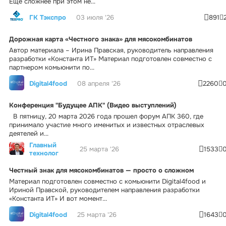
Еще сложнее при этом не...
ГК Тэкспро
03 июля '26
891
Дорожная карта «Честного знака» для мясокомбинатов
Автор материала – Ирина Правская, руководитель направления
разработки «Константа ИТ» Материал подготовлен совместно с
партнером комьюнити по...
Digital4food
08 апреля '26
2260
Конференция "Будущее АПК" (Видео выступлений)
В пятницу, 20 марта 2026 года прошел форум АПК 360, где
принимало участие много именитых и известных отраслевых
деятелей и...
Главный
25 марта '26
1533
технолог
Честный знак для мясокомбинатов — просто о сложном
Материал подготовлен совместно с комьюнити Digital4food и
Ириной Правской, руководителем направления разработки
«Константа ИТ» И вот момент...
Digital4food
25 марта '26
1643