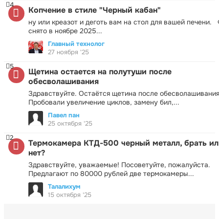
4
Копчение в стиле "Черный кабан"
ну или креазот и деготь вам на стол для вашей печени.
снято в ноябре 2025...
Главный технолог
27 ноября '25
5
Щетина остается на полутуши после
обесволашивания
Здравствуйте. Остаётся щетина после обесволашивания
Пробовали увеличение циклов, замену бил,...
Павел пан
25 октября '25
2
Термокамера КТД-500 черный металл, брать ил
нет?
Здравствуйте, уважаемые! Посоветуйте, пожалуйста.
Предлагают по 80000 рублей две термокамеры...
Талалихум
15 октября '25