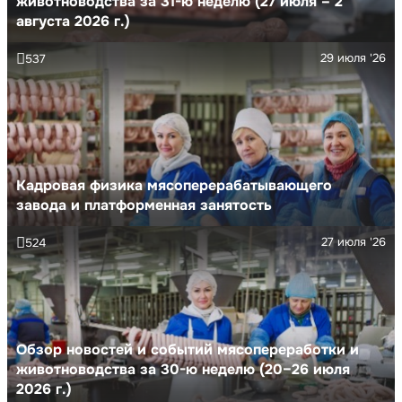
животноводства за 31-ю неделю (27 июля – 2
августа 2026 г.)
29 июля '26
537
Кадровая физика мясоперерабатывающего
завода и платформенная занятость
27 июля '26
524
Обзор новостей и событий мясопереработки и
животноводства за 30-ю неделю (20–26 июля
2026 г.)