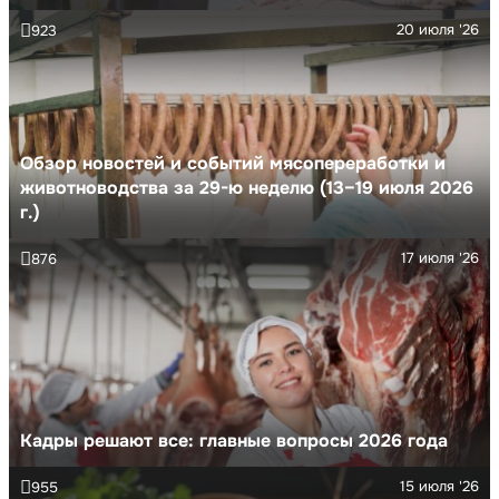
20 июля '26
923
Обзор новостей и событий мясопереработки и
животноводства за 29-ю неделю (13–19 июля 2026
г.)
17 июля '26
876
Кадры решают все: главные вопросы 2026 года
15 июля '26
955