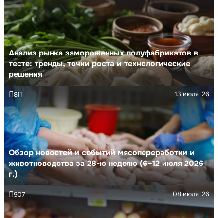
Анализ рынка замороженных полуфабрикатов в
тесте: тренды, точки роста и технологические
решения
13 июля '26
811
Обзор новостей и событий мясопереработки и
животноводства за 28-ю неделю (6–12 июля 2026
г.)
08 июля '26
907