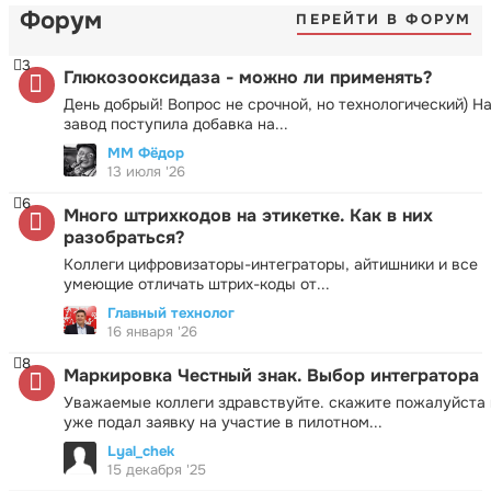
Форум
ПЕРЕЙТИ В ФОРУМ
3
Глюкозооксидаза - можно ли применять?
День добрый! Вопрос не срочной, но технологический) Н
завод поступила добавка на...
ММ Фёдор
13 июля '26
6
Много штрихкодов на этикетке. Как в них
разобраться?
Коллеги цифровизаторы-интеграторы, айтишники и все
умеющие отличать штрих-коды от...
Главный технолог
16 января '26
8
Маркировка Честный знак. Выбор интегратора
Уважаемые коллеги здравствуйте. скажите пожалуйста 
уже подал заявку на участие в пилотном...
Lyal_chek
15 декабря '25