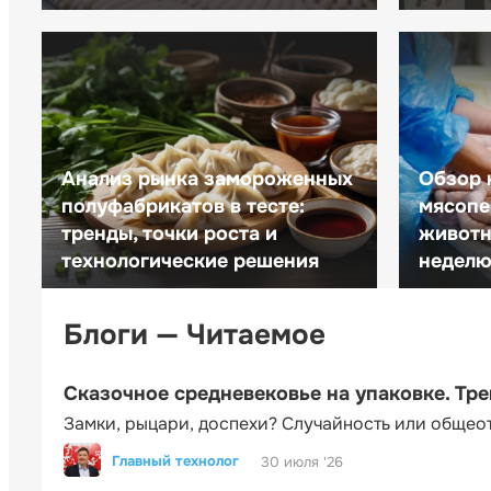
Анализ рынка замороженных
Обзор 
полуфабрикатов в тесте:
мясопе
тренды, точки роста и
животн
технологические решения
неделю 
Блоги — Читаемое
Сказочное средневековье на упаковке. Тр
Замки, рыцари, доспехи? Случайность или общео
Главный технолог
30 июля '26