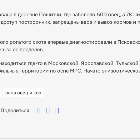
вана в деревне Пошитни, где заболело 500 овец, а 78 ж
т доступ посторонних, запрещены ввоз и вывоз кормов и
ого рогатого скота впервые диагностировали в Псковско
из-за ее пределов.
находиться где-то в Московской, Ярославской, Тульской
бильные территории по оспе МРС. Начато эпизоотическо
оспа овец и коз
Поделиться: