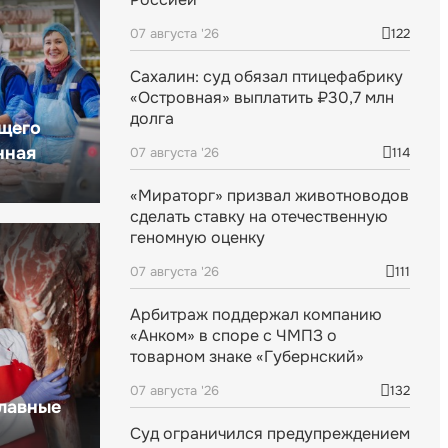
07 августа '26
122
Сахалин: суд обязал птицефабрику
«Островная» выплатить ₽30,7 млн
долга
щего
нная
07 августа '26
114
«Мираторг» призвал животноводов
сделать ставку на отечественную
геномную оценку
07 августа '26
111
Арбитраж поддержал компанию
«Анком» в споре с ЧМПЗ о
товарном знаке «Губернский»
07 августа '26
132
главные
Суд ограничился предупреждением