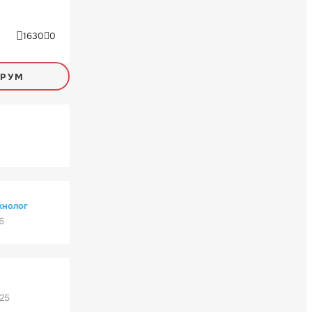
1630
0
ОРУМ
хнолог
6
'25