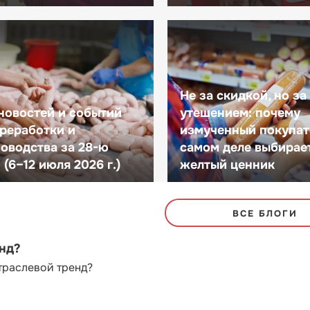
Не за скидкой, но за
новостей и событий
утешением: почему
реработки и
измученный покупат
оводства за 28-ю
самом деле выбирае
(6–12 июля 2026 г.)
желтый ценник
ВСЕ БЛОГИ
енд?
траслевой тренд?