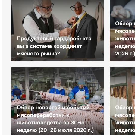
Обзор 
мясопе
Продуктовый гардероб: кто
животн
вы в системе координат
неделю 
мясного рынка?
2026 г.
Обзор новостей и событий
Обзор 
мясопереработки и
мясопе
животноводства за 30-ю
животн
неделю (20–26 июля 2026 г.)
неделю 