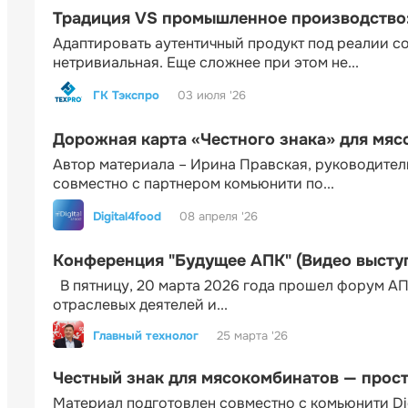
Традиция VS промышленное производство: 
Адаптировать аутентичный продукт под реалии 
нетривиальная. Еще сложнее при этом не...
ГК Тэкспро
03 июля '26
Дорожная карта «Честного знака» для мя
Автор материала – Ирина Правская, руководител
совместно с партнером комьюнити по...
Digital4food
08 апреля '26
Конференция "Будущее АПК" (Видео высту
В пятницу, 20 марта 2026 года прошел форум АП
отраслевых деятелей и...
Главный технолог
25 марта '26
Честный знак для мясокомбинатов — прос
Материал подготовлен совместно с комьюнити Di