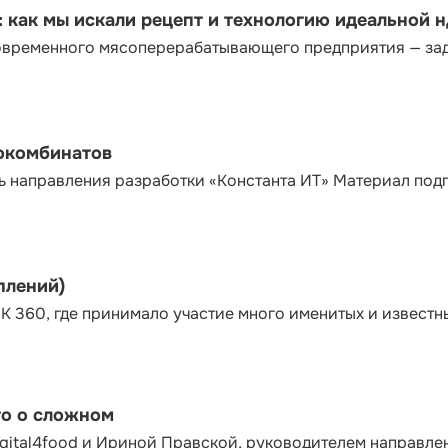
как мы искали рецепт и технологию идеальной 
современного мясоперерабатывающего предприятия — за
сокомбинатов
ь направления разработки «Константа ИТ» Материал под
плений)
К 360, где принимало участие много именитых и известн
то о сложном
gital4food и Ириной Правской, руководителем направле