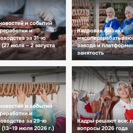
новостей и событий
реработки и
Кадровая физика
оводства за 31-ю
мясоперерабатываю
(27 июля – 2 августа
завода и платформе
)
занятость
новостей и событий
реработки и
оводства за 29-ю
Кадры решают все: 
(13–19 июля 2026 г.)
вопросы 2026 года