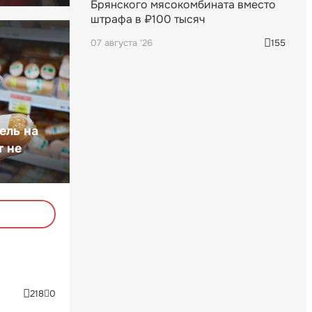
Брянского мясокомбината вместо
штрафа в ₽100 тысяч
07 августа '26
155
ель на
т не
218
0