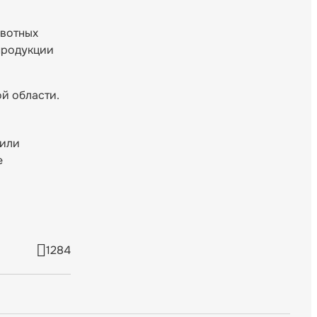
ивотных
 продукции
й области.
 или
е
1284