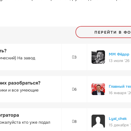
ПЕРЕЙТИ В Ф
ть?
ММ Фёдор
3
ический) На завод
13 июля '26
них разобраться?
Главный те
6
ники и все умеющие
16 января '2
егратора
Lyal_chek
8
ожалуйста кто уже подал
15 декабря 