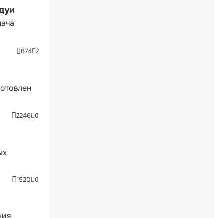
ндуи
дача
874
2
готовлен
2246
0
ых
1520
0
ния