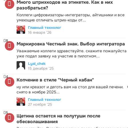
Много штрихкодов на этикетке. Как в них
разобраться?
Коллеги цифровизаторы-интеграторы, айтишники и все
умеющие отличать штрих-коды от...
Главный технолог
16 января '26
8
Маркировка Честный знак. Выбор интегратора
Уважаемые коллеги здравствуйте. скажите пожалуйста 
уже подал заявку на участие в пилотном...
Lyal_chek
15 декабря '25
4
Копчение в стиле "Черный кабан"
ну или креазот и деготь вам на стол для вашей печени.
снято в ноябре 2025...
Главный технолог
27 ноября '25
5
Щетина остается на полутуши после
обесволашивания