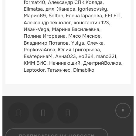
format40
Александр СПК Коляда
Ellmatsa
дмл
Жанара
igorlesovsky
Марио69
Soltan
ЕленаТарасова
FELETI
Александр технолог
константин 123
Иван-Vega
Марина Васильевна
Полина Игоревна
Мясо Мясное
Владимир Потапов
Yulya
Олечка
PopkovaAnna
Юлия Григорьева
ЕкатеринаМ
Анна023
ной64
mano321
КММ БИС
Начинающий
ДмитрийВолков
Leptodor
Татьянчес
Dimabiko