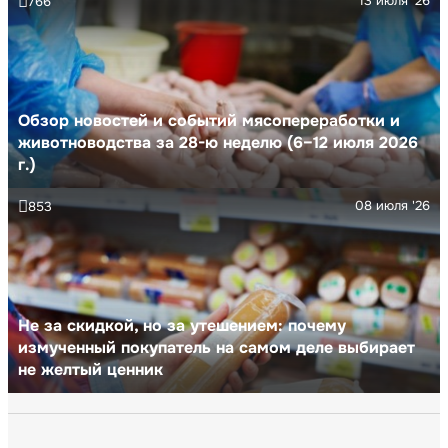
13 июля '26
766
Обзор новостей и событий мясопереработки и
животноводства за 28-ю неделю (6–12 июля 2026
г.)
08 июля '26
853
Не за скидкой, но за утешением: почему
измученный покупатель на самом деле выбирает
не желтый ценник