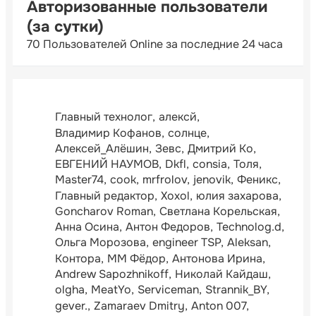
Авторизованные пользователи
(за сутки)
70 Пользователей Online за последние 24 часа
Главный технолог
алексй
Владимир Кофанов
солнце
Алексей_Алёшин
Зевс
Дмитрий Ко
ЕВГЕНИЙ НАУМОВ
Dkfl
consia
Толя
Master74
cook
mrfrolov
jenovik
Феникс
Главный редактор
Xoxol
юлия захарова
Goncharov Roman
Светлана Корельская
Анна Осина
Антон Федоров
Technolog.d
Ольга Морозова
engineer TSP
Aleksan
Контора
ММ Фёдор
Антонова Ирина
Andrew Sapozhnikoff
Николай Кайдаш
olgha
MeatYo
Serviceman
Strannik_BY
gever.
Zamaraev Dmitry
Anton 007