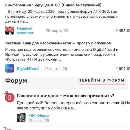
Конференция "Будущее АПК" (Видео выступлений)
В пятницу, 20 марта 2026 года прошел форум АПК 360, где
принимало участие много именитых и известных отраслевых
деятелей и...
Главный
25 марта '26
1498
технолог
Честный знак для мясокомбинатов — просто о сложном
Материал подготовлен совместно с комьюнити Digital4food и
Ириной Правской, руководителем направления разработки
«Константа ИТ» И вот момент...
Digital4food
25 марта '26
1607
Форум
ПЕРЕЙТИ В ФОРУМ
3
Глюкозооксидаза - можно ли применять?
День добрый! Вопрос не срочной, но технологический) Н
завод поступила добавка на...
ММ Фёдор
13 июля '26
6