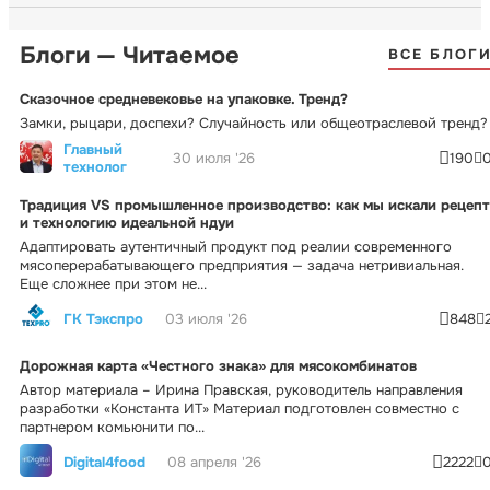
Блоги — Читаемое
ВСЕ БЛОГ
Сказочное средневековье на упаковке. Тренд?
Замки, рыцари, доспехи? Случайность или общеотраслевой тренд?
Главный
30 июля '26
190
технолог
Традиция VS промышленное производство: как мы искали рецепт
и технологию идеальной ндуи
Адаптировать аутентичный продукт под реалии современного
мясоперерабатывающего предприятия — задача нетривиальная.
Еще сложнее при этом не...
ГК Тэкспро
03 июля '26
848
Дорожная карта «Честного знака» для мясокомбинатов
Автор материала – Ирина Правская, руководитель направления
разработки «Константа ИТ» Материал подготовлен совместно с
партнером комьюнити по...
Digital4food
08 апреля '26
2222