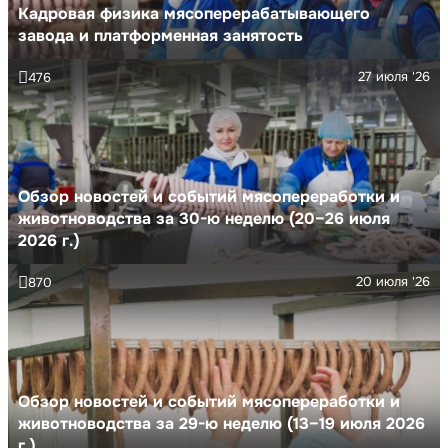
Кадровая физика мясоперерабатывающего
завода и платформенная занятость
27 июля '26
476
Обзор новостей и событий мясопереработки и
животноводства за 30-ю неделю (20–26 июля
2026 г.)
20 июля '26
870
Обзор новостей и событий мясопереработки и
животноводства за 29-ю неделю (13–19 июля 2026
г.)