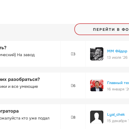
ПЕРЕЙТИ В Ф
ть?
ММ Фёдор
3
ический) На завод
13 июля '26
них разобраться?
Главный те
6
ники и все умеющие
16 января '2
егратора
Lyal_chek
8
ожалуйста кто уже подал
15 декабря 