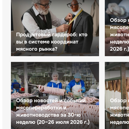
Обзор 
мясопе
Продуктовый гардероб: кто
животн
вы в системе координат
неделю 
мясного рынка?
2026 г.
Обзор новостей и событий
Обзор 
мясопереработки и
мясопе
животноводства за 30-ю
животн
неделю (20–26 июля 2026 г.)
неделю 