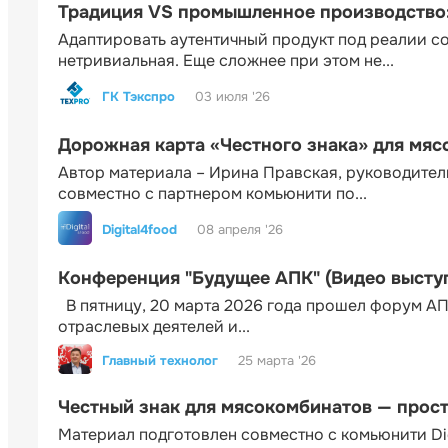
Традиция VS промышленное производство: 
Адаптировать аутентичный продукт под реалии 
нетривиальная. Еще сложнее при этом не...
ГК Тэкспро
03 июля '26
Дорожная карта «Честного знака» для мя
Автор материала – Ирина Правская, руководител
совместно с партнером комьюнити по...
Digital4food
08 апреля '26
Конференция "Будущее АПК" (Видео высту
В пятницу, 20 марта 2026 года прошел форум АП
отраслевых деятелей и...
Главный технолог
25 марта '26
Честный знак для мясокомбинатов — прос
Материал подготовлен совместно с комьюнити Di