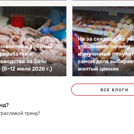
Не за скидкой, но за
новостей и событий
утешением: почему
реработки и
измученный покупат
оводства за 28-ю
самом деле выбирае
(6–12 июля 2026 г.)
желтый ценник
ВСЕ БЛОГИ
енд?
траслевой тренд?