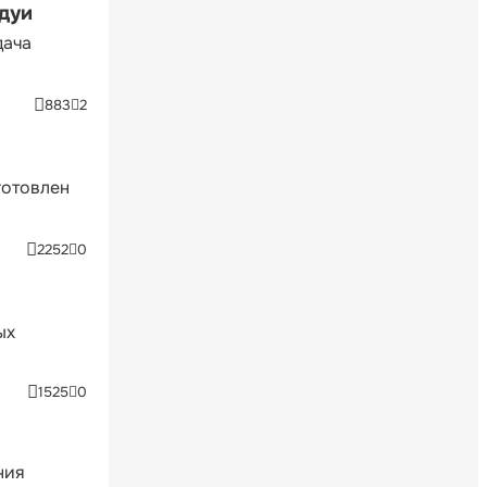
ндуи
дача
883
2
готовлен
2252
0
ых
1525
0
ния