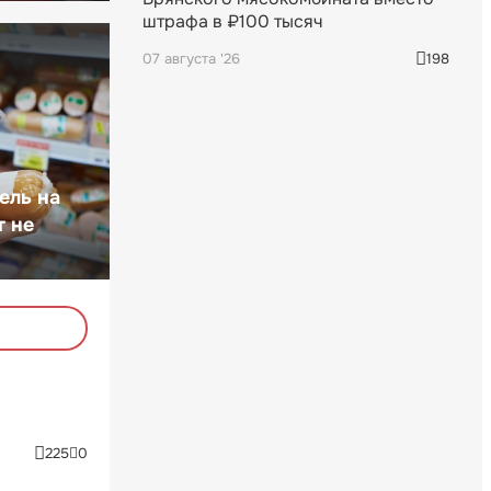
штрафа в ₽100 тысяч
07 августа '26
198
ель на
т не
225
0