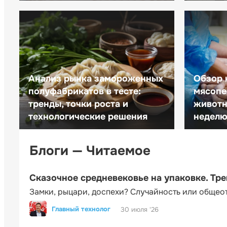
Анализ рынка замороженных
Обзор 
полуфабрикатов в тесте:
мясопе
тренды, точки роста и
животн
технологические решения
неделю 
Блоги — Читаемое
Сказочное средневековье на упаковке. Тр
Замки, рыцари, доспехи? Случайность или общео
Главный технолог
30 июля '26