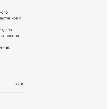
кого
частников с
отдела
рственных
ения:
1298