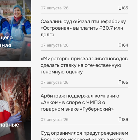
07 августа '26
185
Сахалин: суд обязал птицефабрику
«Островная» выплатить ₽30,7 млн
долга
щего
нная
07 августа '26
164
«Мираторг» призвал животноводов
сделать ставку на отечественную
геномную оценку
07 августа '26
165
Арбитраж поддержал компанию
«Анком» в споре с ЧМПЗ о
товарном знаке «Губернский»
07 августа '26
189
главные
Суд ограничился предупреждением
Брянского мясокомбината вместо