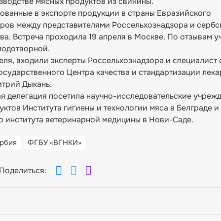
водстве мясных продуктов из свинины.
сованные в экспорте продукции в страны Евразийского
оров между представителями Россельхознадзора и сербс
ва. Встреча проходила 19 апреля в Москве. По отзывам у
плодотворной.
еля, входили эксперты Россельхознадзора и специалист 
сударственного Центра качества и стандартизации лека
итрий Дыкань.
я делегация посетила научно-исследовательские учрежд
тов Института гигиены и технологии мяса в Белграде и
 института ветеринарной медицины в Нови-Саде.
рбия
ФГБУ «ВГНКИ»
Поделиться: