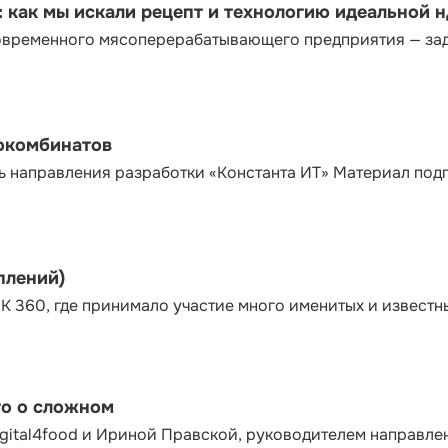
как мы искали рецепт и технологию идеальной 
современного мясоперерабатывающего предприятия — за
сокомбинатов
ь направления разработки «Константа ИТ» Материал под
плений)
К 360, где принимало участие много именитых и известн
то о сложном
gital4food и Ириной Правской, руководителем направле