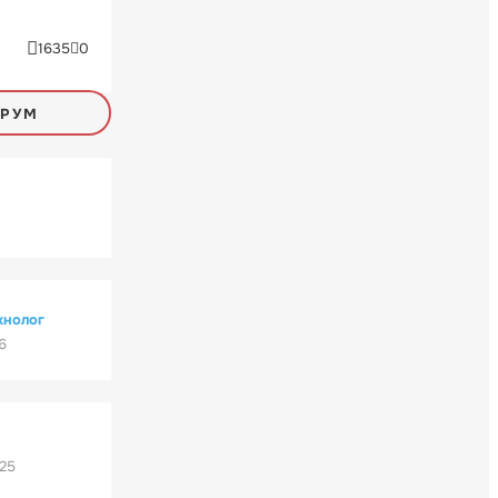
1635
0
ОРУМ
хнолог
6
'25