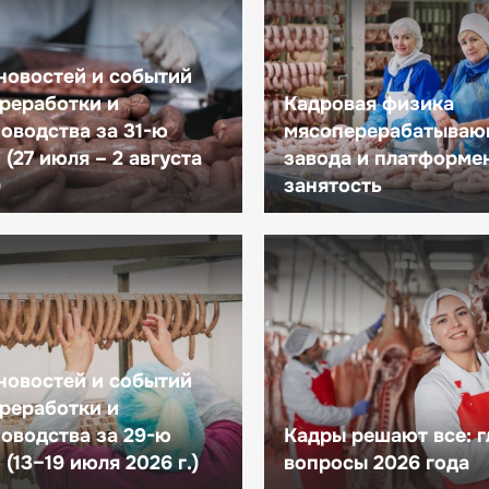
новостей и событий
реработки и
Кадровая физика
оводства за 31-ю
мясоперерабатываю
(27 июля – 2 августа
завода и платформе
)
занятость
новостей и событий
реработки и
оводства за 29-ю
Кадры решают все: 
(13–19 июля 2026 г.)
вопросы 2026 года