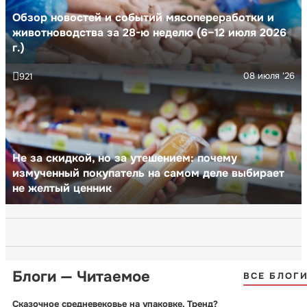
Обзор новостей и событий мясопереработки и
животноводства за 28-ю неделю (6–12 июля 2026
г.)
08 июля '26
921
Не за скидкой, но за утешением: почему
измученный покупатель на самом деле выбирает
не желтый ценник
Блоги — Читаемое
ВСЕ БЛОГ
Сказочное средневековье на упаковке. Тренд?