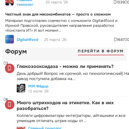
25 марта '26
1539
технолог
Честный знак для мясокомбинатов — просто о сложном
Материал подготовлен совместно с комьюнити Digital4food и
Ириной Правской, руководителем направления разработки
«Константа ИТ» И вот момент...
Digital4food
25 марта '26
1647
Форум
ПЕРЕЙТИ В ФОРУМ
3
Глюкозооксидаза - можно ли применять?
День добрый! Вопрос не срочной, но технологический) Н
завод поступила добавка на...
ММ Фёдор
13 июля '26
6
Много штрихкодов на этикетке. Как в них
разобраться?
Коллеги цифровизаторы-интеграторы, айтишники и все
умеющие отличать штрих-коды от...
Главный технолог