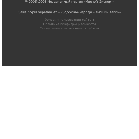
© 2005-2026 Независимый портал «Мясной Эксперт»
Salus populi suprema lex – «Здоровье народа – высший закон»
Условия пользования сайтом
Политика конфиденциальности
Соглашение о пользовании сайтом