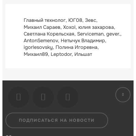
Главный технолог
ЮГ08
Зевс
Михаил Сараев
Xoxol
юлия захарова
Светлана Корельская
Serviceman
gever.
AntonSemenov
Нетычук Владимир
igorlesovsky
Полина Игоревна
Михаил89
Leptodor
Ильшат
ПОДПИСАТЬСЯ НА НОВОСТИ