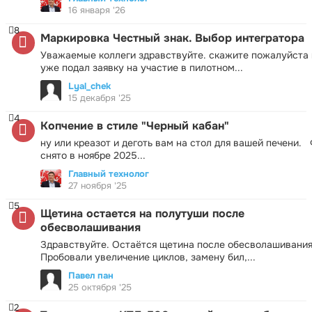
16 января '26
8
Маркировка Честный знак. Выбор интегратора
Уважаемые коллеги здравствуйте. скажите пожалуйста 
уже подал заявку на участие в пилотном...
Lyal_chek
15 декабря '25
4
Копчение в стиле "Черный кабан"
ну или креазот и деготь вам на стол для вашей печени.
снято в ноябре 2025...
Главный технолог
27 ноября '25
5
Щетина остается на полутуши после
обесволашивания
Здравствуйте. Остаётся щетина после обесволашивания
Пробовали увеличение циклов, замену бил,...
Павел пан
25 октября '25
2