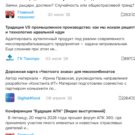
Замки, рыцари, доспехи? Случайность или общеотраслевой тренд?
Главный
30 июля '26
253
технолог
Традиция VS промышленное производство: как мы искали рецепт
и технологию идеальной ндуи
Адаптировать аутентичный продукт под реалии современного
мясоперерабатывающего предприятия — задача нетривиальная.
Еще сложнее при этом не...
ГК Тэкспро
03 июля '26
897
Дорожная карта «Честного знака» для мясокомбинатов
Автор материала – Ирина Правская, руководитель направления
разработки «Константа ИТ» Материал подготовлен совместно с
партнером комьюнити по...
Digital4food
08 апреля '26
2264
Конференция "Будущее АПК" (Видео выступлений)
В пятницу, 20 марта 2026 года прошел форум АПК 360, где
принимало участие много именитых и известных отраслевых
деятелей и...
Главный