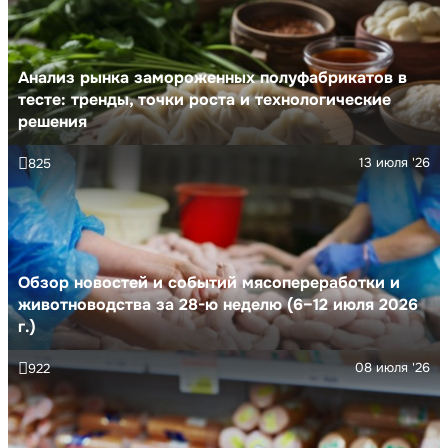
Анализ рынка замороженных полуфабрикатов в
тесте: тренды, точки роста и технологические
решения
13 июля '26
825
Обзор новостей и событий мясопереработки и
животноводства за 28-ю неделю (6–12 июля 2026
г.)
08 июля '26
922