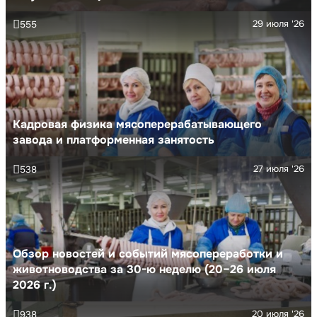
29 июля '26
555
Кадровая физика мясоперерабатывающего
завода и платформенная занятость
27 июля '26
538
Обзор новостей и событий мясопереработки и
животноводства за 30-ю неделю (20–26 июля
2026 г.)
20 июля '26
938