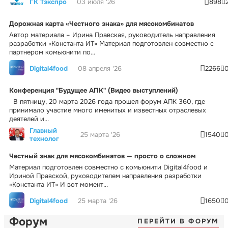
ГК Тэкспро
03 июля '26
898
Дорожная карта «Честного знака» для мясокомбинатов
Автор материала – Ирина Правская, руководитель направления
разработки «Константа ИТ» Материал подготовлен совместно с
партнером комьюнити по...
Digital4food
08 апреля '26
2266
Конференция "Будущее АПК" (Видео выступлений)
В пятницу, 20 марта 2026 года прошел форум АПК 360, где
принимало участие много именитых и известных отраслевых
деятелей и...
Главный
25 марта '26
1540
технолог
Честный знак для мясокомбинатов — просто о сложном
Материал подготовлен совместно с комьюнити Digital4food и
Ириной Правской, руководителем направления разработки
«Константа ИТ» И вот момент...
Digital4food
25 марта '26
1650
Форум
ПЕРЕЙТИ В ФОРУМ