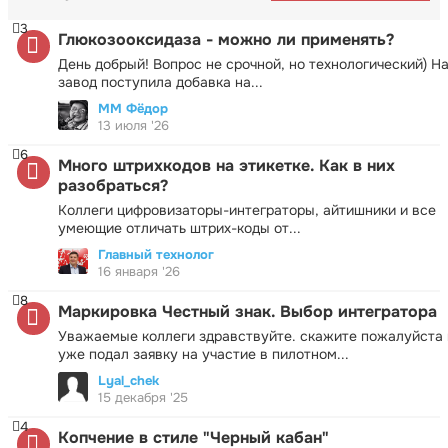
3
Глюкозооксидаза - можно ли применять?
День добрый! Вопрос не срочной, но технологический) Н
завод поступила добавка на...
ММ Фёдор
13 июля '26
6
Много штрихкодов на этикетке. Как в них
разобраться?
Коллеги цифровизаторы-интеграторы, айтишники и все
умеющие отличать штрих-коды от...
Главный технолог
16 января '26
8
Маркировка Честный знак. Выбор интегратора
Уважаемые коллеги здравствуйте. скажите пожалуйста 
уже подал заявку на участие в пилотном...
Lyal_chek
15 декабря '25
4
Копчение в стиле "Черный кабан"