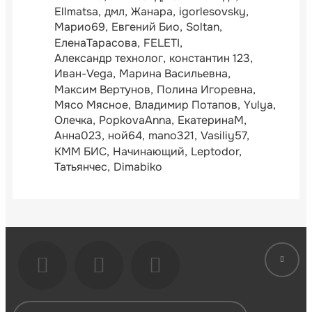
Ellmatsa
дмл
Жанара
igorlesovsky
Марио69
Евгений Био
Soltan
ЕленаТарасова
FELETI
Александр технолог
константин 123
Иван-Vega
Марина Васильевна
Максим Вертунов
Полина Игоревна
Мясо Мясное
Владимир Потапов
Yulya
Олечка
PopkovaAnna
ЕкатеринаМ
Анна023
ной64
mano321
Vasiliy57
КММ БИС
Начинающий
Leptodor
Татьянчес
Dimabiko