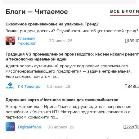
Блоги — Читаемое
ВСЕ БЛОГ
Сказочное средневековье на упаковке. Тренд?
Замки, рыцари, доспехи? Случайность или общеотраслевой тренд?
Главный
30 июля '26
189
технолог
Традиция VS промышленное производство: как мы искали рецепт
и технологию идеальной ндуи
Адаптировать аутентичный продукт под реалии современного
мясоперерабатывающего предприятия — задача нетривиальная.
Еще сложнее при этом не...
ГК Тэкспро
03 июля '26
848
Дорожная карта «Честного знака» для мясокомбинатов
Автор материала – Ирина Правская, руководитель направления
разработки «Константа ИТ» Материал подготовлен совместно с
партнером комьюнити по...
Digital4food
08 апреля '26
2221