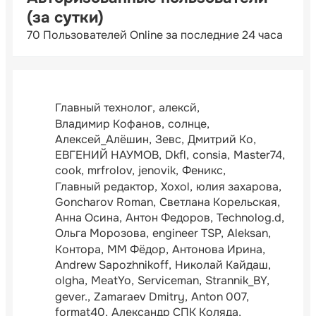
(за сутки)
70 Пользователей Online за последние 24 часа
Главный технолог
алексй
Владимир Кофанов
солнце
Алексей_Алёшин
Зевс
Дмитрий Ко
ЕВГЕНИЙ НАУМОВ
Dkfl
consia
Master74
cook
mrfrolov
jenovik
Феникс
Главный редактор
Xoxol
юлия захарова
Goncharov Roman
Светлана Корельская
Анна Осина
Антон Федоров
Technolog.d
Ольга Морозова
engineer TSP
Aleksan
Контора
ММ Фёдор
Антонова Ирина
Andrew Sapozhnikoff
Николай Кайдаш
olgha
MeatYo
Serviceman
Strannik_BY
gever.
Zamaraev Dmitry
Anton 007
format40
Александр СПК Коляда