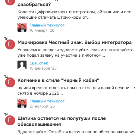
разобраться?
Коллеги цифровизаторы-интеграторы, айтишники и все
умеющие отличать штрих-коды от...
Главный технолог
16 января '26
8
Маркировка Честный знак. Выбор интегратора
Уважаемые коллеги здравствуйте. скажите пожалуйста 
уже подал заявку на участие в пилотном...
Lyal_chek
15 декабря '25
4
Копчение в стиле "Черный кабан"
ну или креазот и деготь вам на стол для вашей печени.
снято в ноябре 2025...
Главный технолог
27 ноября '25
5
Щетина остается на полутуши после
обесволашивания
Здравствуйте. Остаётся щетина после обесволашивания