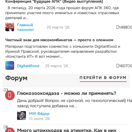
Конференция "Будущее АПК" (Видео выступлений)
В пятницу, 20 марта 2026 года прошел форум АПК 360, где
принимало участие много именитых и известных отраслевых
деятелей и...
Главный
25 марта '26
1498
технолог
Честный знак для мясокомбинатов — просто о сложном
Материал подготовлен совместно с комьюнити Digital4food и
Ириной Правской, руководителем направления разработки
«Константа ИТ» И вот момент...
Digital4food
25 марта '26
1607
Форум
ПЕРЕЙТИ В ФОРУМ
3
Глюкозооксидаза - можно ли применять?
День добрый! Вопрос не срочной, но технологический) Н
завод поступила добавка на...
ММ Фёдор
13 июля '26
6
Много штрихкодов на этикетке. Как в них