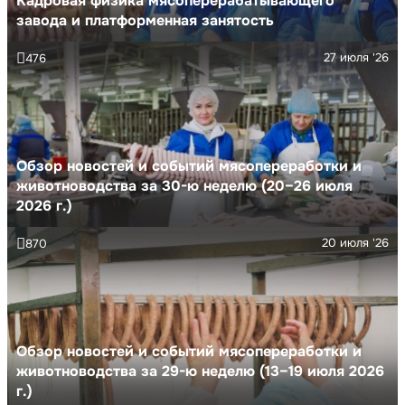
Кадровая физика мясоперерабатывающего
завода и платформенная занятость
27 июля '26
476
Обзор новостей и событий мясопереработки и
животноводства за 30-ю неделю (20–26 июля
2026 г.)
20 июля '26
870
Обзор новостей и событий мясопереработки и
животноводства за 29-ю неделю (13–19 июля 2026
г.)