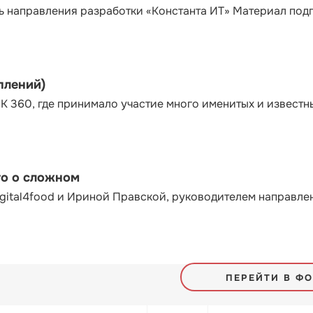
ь направления разработки «Константа ИТ» Материал под
плений)
К 360, где принимало участие много именитых и известн
то о сложном
gital4food и Ириной Правской, руководителем направле
ПЕРЕЙТИ В Ф