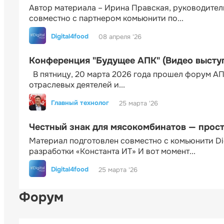
Автор материала – Ирина Правская, руководител
совместно с партнером комьюнити по...
Digital4food
08 апреля '26
Конференция "Будущее АПК" (Видео высту
В пятницу, 20 марта 2026 года прошел форум АП
отраслевых деятелей и...
Главный технолог
25 марта '26
Честный знак для мясокомбинатов — прос
Материал подготовлен совместно с комьюнити Di
разработки «Константа ИТ» И вот момент...
Digital4food
25 марта '26
Форум