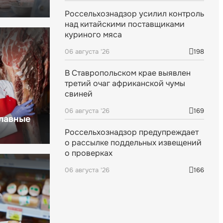
Россельхознадзор усилил контроль
над китайскими поставщиками
куриного мяса
06 августа '26
198
В Ставропольском крае выявлен
третий очаг африканской чумы
свиней
06 августа '26
169
главные
Россельхознадзор предупреждает
о рассылке поддельных извещений
о проверках
06 августа '26
166