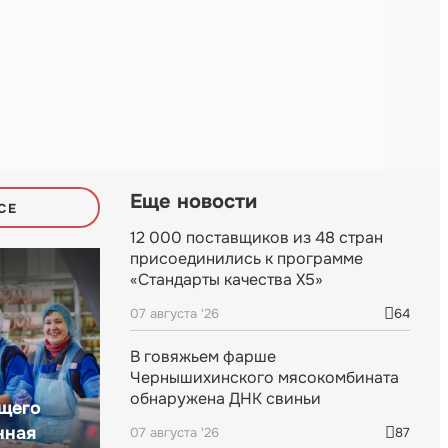
Еще новости
СЕ
12 000 поставщиков из 48 стран
присоединились к программе
«Стандарты качества X5»
07 августа '26
64
В говяжьем фарше
Чернышихинского мясокомбината
обнаружена ДНК свиньи
щего
нная
07 августа '26
87