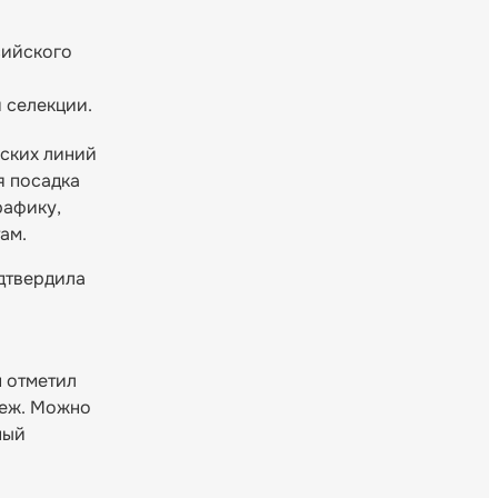
сийского
 селекции.
ьских линий
я посадка
рафику,
ам.
дтвердила
н отметил
беж. Можно
ный