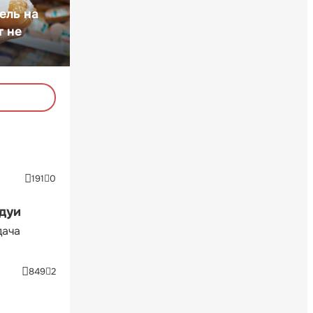
ель на
т не
191
0
ндуи
дача
849
2