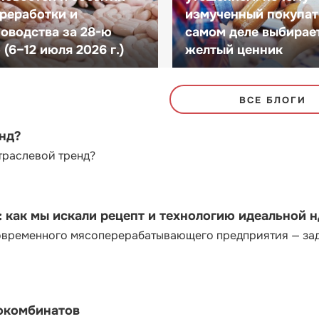
реработки и
измученный покупат
оводства за 28-ю
самом деле выбирае
(6–12 июля 2026 г.)
желтый ценник
ВСЕ БЛОГИ
енд?
траслевой тренд?
как мы искали рецепт и технологию идеальной 
современного мясоперерабатывающего предприятия — за
сокомбинатов