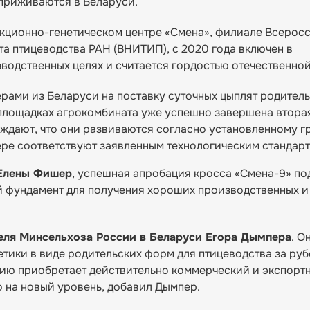
 приживаются в Беларуси.
екционно-генетическом центре «Смена», филиале Всерос
а птицеводства РАН (ВНИТИП), с 2020 года включен в
водственных целях и считается гордостью отечественной
ерами из Беларуси на поставку суточных цыплят родител
 площадках агрокомбината уже успешно завершена втора
ждают, что они развиваются согласно установленному г
ере соответствуют заявленным технологическим стандарт
Елены Фишер
, успешная апробация кросса «Смена-9» по
й фундамент для получения хороших производственных и
еля Минсельхоза России в Беларуси Егора Дымпера
. О
етики в виде родительских форм для птицеводства за ру
нию приобретает действительно коммерческий и экспорт
о на новый уровень, добавил Дымпер.