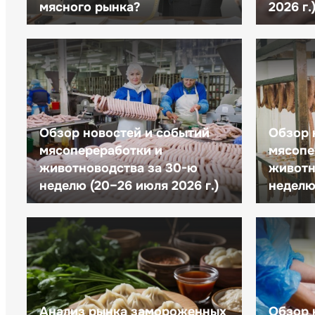
мясного рынка?
2026 г.
Обзор новостей и событий
Обзор 
мясопереработки и
мясопе
животноводства за 30-ю
животн
неделю (20–26 июля 2026 г.)
неделю 
Анализ рынка замороженных
Обзор 