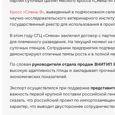
партии суточных цыплят мясного кросса «Смена-9»
Кросс «Смена-9»
, выведенный в подмосковном сел
научно-исследовательского ветеринарного институт
государственный реестр для использования в произ
В этом году СГЦ «Смена» заключил договор с партн
для племенного разведения. На текущий момент на
суточных птенцов. Сотрудники предприятия подтвер
демонстрируют отличные темпы роста и в полной м
По словам
руководителя отдела продаж ВНИТИП 
высокую адаптивность птицы и закладывает прочны
экономических показателей.
Экспорт осуществлялся при поддержке
представит
важность первой крупной поставки российской ген
сказать, что российский проект по импортозамеще
характер, что выводит двустороннее сотрудничеств