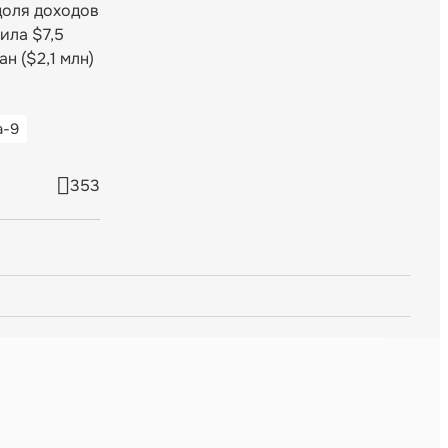
доля доходов
ила $7,5
н ($2,1 млн)
а-9
353