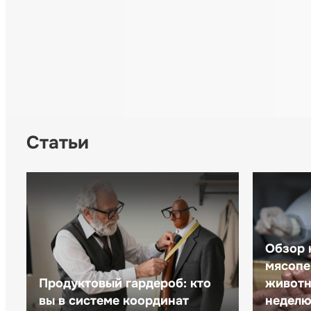
Статьи
Обзор 
мясопе
Продуктовый гардероб: кто
животн
вы в системе координат
неделю 