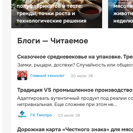
полуфабрикатов в тесте:
мясопе
тренды, точки роста и
животн
технологические решения
неделю 
Блоги — Читаемое
Сказочное средневековье на упаковке. Тр
Замки, рыцари, доспехи? Случайность или общео
Главный технолог
30 июля '26
Традиция VS промышленное производство: 
Адаптировать аутентичный продукт под реалии 
нетривиальная. Еще сложнее при этом не...
ГК Тэкспро
03 июля '26
Дорожная карта «Честного знака» для мя