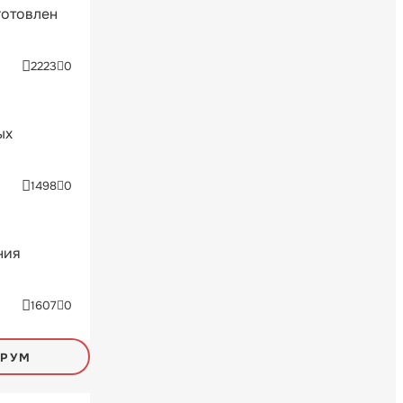
готовлен
2223
0
ых
1498
0
ния
1607
0
ОРУМ