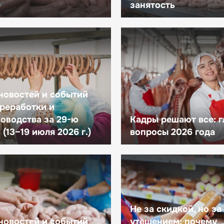
)
занятость
новостей и событий
реработки и
оводства за 29-ю
Кадры решают все: 
(13–19 июля 2026 г.)
вопросы 2026 года
Не за скидкой, но за
новостей и событий
утешением: почему