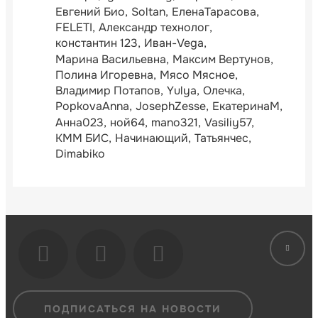
Евгений Био
Soltan
ЕленаТарасова
FELETI
Александр технолог
константин 123
Иван-Vega
Марина Васильевна
Максим Вертунов
Полина Игоревна
Мясо Мясное
Владимир Потапов
Yulya
Олечка
PopkovaAnna
JosephZesse
ЕкатеринаМ
Анна023
ной64
mano321
Vasiliy57
КММ БИС
Начинающий
Татьянчес
Dimabiko
ПОДПИСАТЬСЯ НА НОВОСТИ