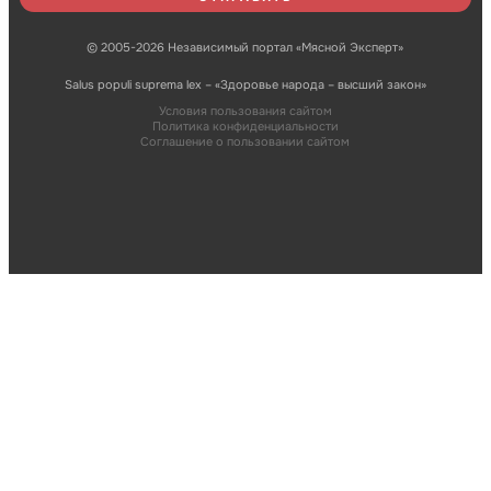
© 2005-2026 Независимый портал «Мясной Эксперт»
Salus populi suprema lex – «Здоровье народа – высший закон»
Условия пользования сайтом
Политика конфиденциальности
Соглашение о пользовании сайтом