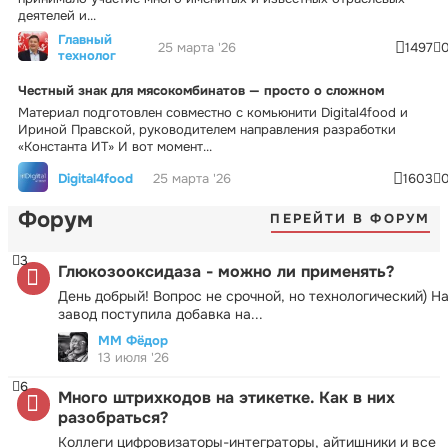
деятелей и...
Главный
25 марта '26
1497
технолог
Честный знак для мясокомбинатов — просто о сложном
Материал подготовлен совместно с комьюнити Digital4food и
Ириной Правской, руководителем направления разработки
«Константа ИТ» И вот момент...
Digital4food
25 марта '26
1603
Форум
ПЕРЕЙТИ В ФОРУМ
3
Глюкозооксидаза - можно ли применять?
День добрый! Вопрос не срочной, но технологический) Н
завод поступила добавка на...
ММ Фёдор
13 июля '26
6
Много штрихкодов на этикетке. Как в них
разобраться?
Коллеги цифровизаторы-интеграторы, айтишники и все