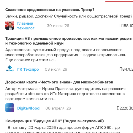
Сказочное средневековье на упаковке. Тренд?
Замки, рыцари, доспехи? Случайность или общеотраслевой тренд?
Главный
30 июля '26
188
технолог
Традиция VS промышленное производство: как мы искали рецепт
и технологию идеальной ндуи
Адаптировать аутентичный продукт под реалии современного
мясоперерабатывающего предприятия — задача нетривиальная.
Еще сложнее при этом не...
ГК Тэкспро
03 июля '26
847
Дорожная карта «Честного знака» для мясокомбинатов
Автор материала – Ирина Правская, руководитель направления
разработки «Константа ИТ» Материал подготовлен совместно с
партнером комьюнити по...
Digital4food
08 апреля '26
2220
Конференция "Будущее АПК" (Видео выступлений)
В пятницу, 20 марта 2026 года прошел форум АПК 360, где
принимало участие много именитых и известных отраслевых